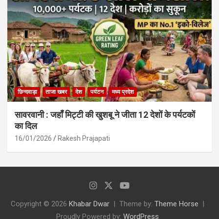
छिन्दवाड़ा
ताजा खबर
देश
पर्यटन
मध्य प्रदेश
सावरवानी : जहाँ मिट्टी की खुशबू ने जीता 12 देशों के पर्यटकों
का दिल
16/01/2026
Rakesh Prajapati
Copyright © 2026
Khabar Dwar
Theme by:
Theme Horse
Proudly Powered by:
WordPress