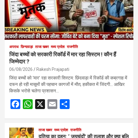
अपराध
छिन्दवाड़ा
ताजा खबर
मध्य प्रदेश
राजनीति
जिंदा बच्चों को सरकारी रिकॉर्ड में मार रहा सिस्टम ! कौन हैं
जिम्मेदार ?
06/08/2026
Rakesh Prajapati
जिंदा बच्चों को ‘मार’ रहा सरकारी सिस्टम: छिंदवाड़ा में रिकॉर्ड की कब्रगाह में
दफन हो रही मासूमों की पहचान कागजों में मौत, हकीकत में जिंदगी… आखिर
किसके भरोसे चलेगा प्रशासन…
F
W
X
E
S
a
h
m
h
ce
at
ail
ar
b
s
ताजा खबर
मध्य प्रदेश
e
राजनीति
दतिया का दहन: ‘ जयचंदों’ की तलाश और क्या बलि