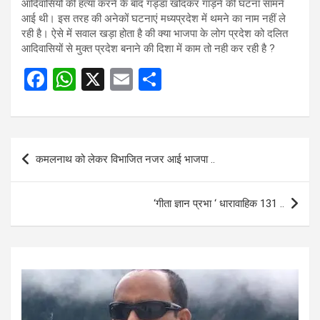
आदिवासियों की हत्या करने के बाद गड्डा खोदकर गाड़ने की घटना सामने
आई थी। इस तरह की अनेकों घटनाएं मध्यप्रदेश में थमने का नाम नहीं ले
रही है। ऐसे में सवाल खड़ा होता है की क्या भाजपा के लोग प्रदेश को दलित
आदिवासियों से मुक्त प्रदेश बनाने की दिशा में काम तो नही कर रही है ?
F
W
X
E
S
a
h
m
h
ce
at
ail
ar
b
s
e
Post
कमलनाथ को लेकर विभाजित नजर आई भाजपा ..
o
A
navigation
o
p
‘गीता ज्ञान प्रभा ‘ धारावाहिक 131 ..
k
p