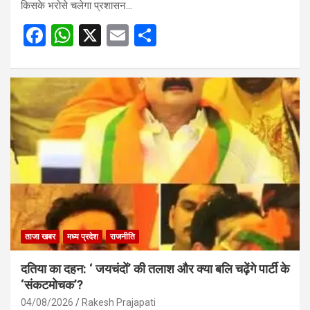
किसके भरोसे चलेगा प्रशासन…
F
W
X
E
S
a
h
m
h
ce
at
ail
ar
b
s
e
o
A
o
p
k
p
ताजा खबर
मध्य प्रदेश
राजनीति
दतिया का दहन: ‘ जयचंदों’ की तलाश और क्या बलि चढ़ेंगे पार्टी के
‘संकटमोचक’?
04/08/2026
Rakesh Prajapati