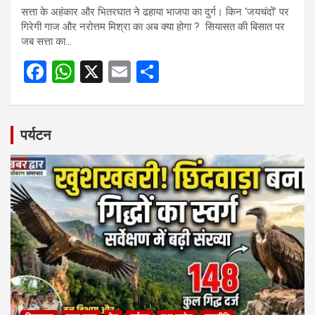
सत्ता के अहंकार और भितरघात ने ढहाया भाजपा का दुर्ग। किन ‘जयचंदों’ पर
गिरेगी गाज और नरोत्तम मिश्रा का अब क्या होगा ? सियासत की बिसात पर
जब सत्ता का…
F
W
X
E
S
a
h
m
h
ce
at
ail
ar
b
s
e
पर्यटन
o
A
o
p
k
p