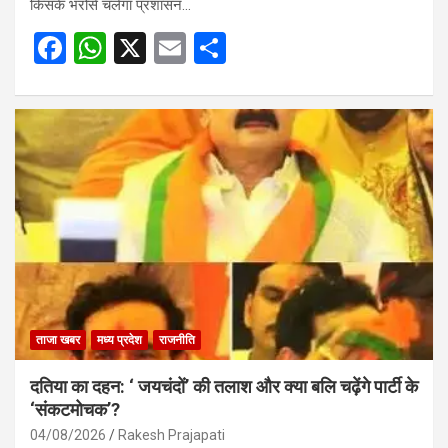
किसके भरोसे चलेगा प्रशासन…
F
W
X
E
S
a
h
m
h
ce
at
ail
ar
b
s
e
o
A
o
p
k
p
ताजा खबर
मध्य प्रदेश
राजनीति
दतिया का दहन: ‘ जयचंदों’ की तलाश और क्या बलि चढ़ेंगे पार्टी के
‘संकटमोचक’?
04/08/2026
Rakesh Prajapati