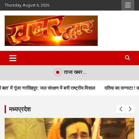
Skip
Thursday, August 6, 2026
to
content
Chhindwara Madhya Pradesh
Khabar Dwar
ताजा खबर ..
में बनी राष्ट्रीय मिसाल
दतिया का सन्नाटा ! कम वोटिंग ने उड़ाई BJP-कांग्रेस के दि
मध्यप्रदेश