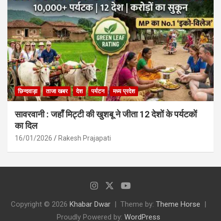
छिन्दवाड़ा
ताजा खबर
देश
पर्यटन
मध्य प्रदेश
सावरवानी : जहाँ मिट्टी की खुशबू ने जीता 12 देशों के पर्यटकों
का दिल
16/01/2026
Rakesh Prajapati
Copyright © 2026
Khabar Dwar
Theme by:
Theme Horse
Proudly Powered by:
WordPress