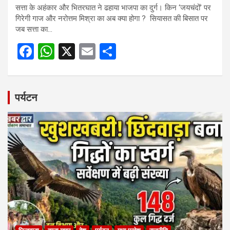
सत्ता के अहंकार और भितरघात ने ढहाया भाजपा का दुर्ग। किन ‘जयचंदों’ पर
गिरेगी गाज और नरोत्तम मिश्रा का अब क्या होगा ? सियासत की बिसात पर
जब सत्ता का…
F
W
X
E
S
a
h
m
h
ce
at
ail
ar
b
s
e
पर्यटन
o
A
o
p
k
p