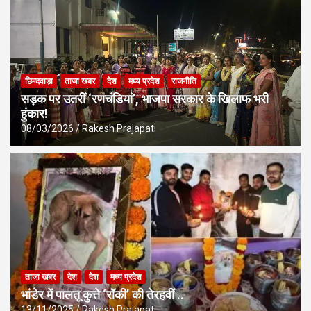
छिन्दवाड़ा
ताजा खबर
देश
मध्य प्रदेश
राजनीति
सड़क पर उतरीं ‘रणचंडियां’, भाजपा सरकार के खिलाफ भरी
हुंकार!
08/03/2026
Rakesh Prajapati
ताजा खबर
देश
देश
मध्य प्रदेश
भांडेर में पालतू कुत्ते ‘रॉकी’ की तेरहवीं ..
13/11/2025
Rakesh Prajapati