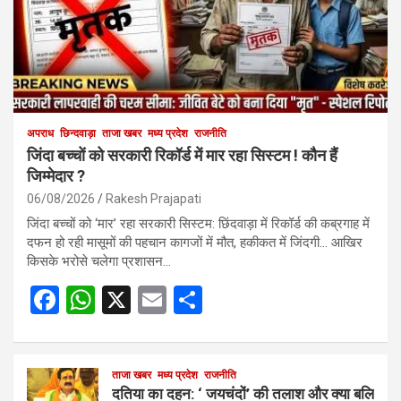
अपराध
छिन्दवाड़ा
ताजा खबर
मध्य प्रदेश
राजनीति
जिंदा बच्चों को सरकारी रिकॉर्ड में मार रहा सिस्टम ! कौन हैं
जिम्मेदार ?
06/08/2026
Rakesh Prajapati
जिंदा बच्चों को ‘मार’ रहा सरकारी सिस्टम: छिंदवाड़ा में रिकॉर्ड की कब्रगाह में
दफन हो रही मासूमों की पहचान कागजों में मौत, हकीकत में जिंदगी… आखिर
किसके भरोसे चलेगा प्रशासन…
F
W
X
E
S
a
h
m
h
ce
at
ail
ar
b
s
ताजा खबर
मध्य प्रदेश
e
राजनीति
दतिया का दहन: ‘ जयचंदों’ की तलाश और क्या बलि