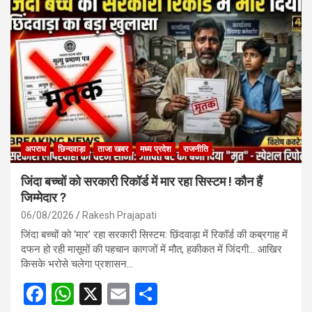
b
s
e
o
A
o
p
k
p
अपराध
छिन्दवाड़ा
ताजा खबर
मध्य प्रदेश
राजनीति
जिंदा बच्चों को सरकारी रिकॉर्ड में मार रहा सिस्टम ! कौन हैं
जिम्मेदार ?
06/08/2026
Rakesh Prajapati
जिंदा बच्चों को ‘मार’ रहा सरकारी सिस्टम: छिंदवाड़ा में रिकॉर्ड की कब्रगाह में
दफन हो रही मासूमों की पहचान कागजों में मौत, हकीकत में जिंदगी… आखिर
किसके भरोसे चलेगा प्रशासन…
F
W
X
E
S