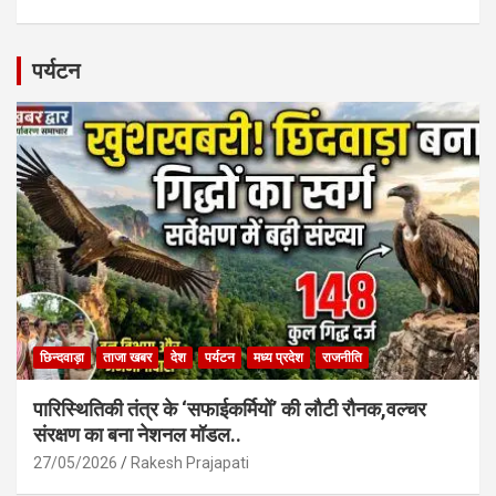
a
h
m
h
ce
at
ail
ar
b
s
e
पर्यटन
o
A
o
p
k
p
छिन्दवाड़ा
ताजा खबर
देश
पर्यटन
मध्य प्रदेश
राजनीति
पारिस्थितिकी तंत्र के ‘सफाईकर्मियों’ की लौटी रौनक,वल्चर
संरक्षण का बना नेशनल मॉडल..
27/05/2026
Rakesh Prajapati