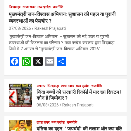
छिन्दवाड़ा
ताजा खबर
मध्य प्रदेश
राजनीति
मुख्यमंत्री जन-विश्वास अभियान: सुशासन की पहल या पुरानी
व्यवस्थाओं का फेल्योर ?
07/08/2026
Rakesh Prajapati
‘मुख्यमंत्री जन-विश्वास अभियान’ – सुशासन की नई पहल या पुरानी
व्यवस्थाओं की विफलता का परिणाम ? मध्य प्रदेश सरकार द्वारा छिंदवाड़ा
जिले में 7 अगस्त से “मुख्यमंत्री जन-विश्वास अभियान 2026”…
F
W
X
E
S
a
h
m
h
ce
at
ail
ar
b
s
अपराध
छिन्दवाड़ा
ताजा खबर
e
मध्य प्रदेश
राजनीति
जिंदा बच्चों को सरकारी रिकॉर्ड में मार रहा सिस्टम !
o
A
कौन हैं जिम्मेदार ?
o
p
06/08/2026
Rakesh Prajapati
k
p
ताजा खबर
मध्य प्रदेश
राजनीति
दतिया का दहन: ‘ जयचंदों’ की तलाश और क्या बलि