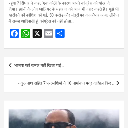
रहूंगा ? सिंघार ने कहा, ‘एक कोठी के कारण आपने कांग्रेस को धोखा दे
दिया। झांसी के लोग ग्वालियर के महाराज को आज भी गद्दार कहते हैं। मुझे भी
खरीदने की कोशिश की गई, 50 करोड़ और मंत्री पद का ऑफर आया, लेकिन
मैं सच्चा आदिवासी हूं, कांग्रेस को नहीं छोड़ा….
F
W
X
E
S
a
h
m
h
ce
at
ail
ar
b
s
e
Post
भाजपा यहाँ कमल नही खिला पाई ..
o
A
navigation
o
p
नकुलनाथ सहित 7 प्रत्याशियों ने 10 नामांकन पत्र दाखिल किए ..
k
p