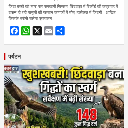
जिंदा बच्चों को ‘मार’ रहा सरकारी सिस्टम: छिंदवाड़ा में रिकॉर्ड की कब्रगाह में
दफन हो रही मासूमों की पहचान कागजों में मौत, हकीकत में जिंदगी… आखिर
किसके भरोसे चलेगा प्रशासन…
F
W
X
E
S
a
h
m
h
ce
at
ail
ar
b
s
e
पर्यटन
o
A
o
p
k
p