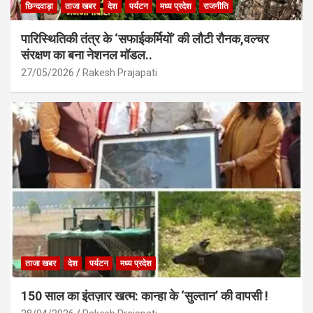
छिन्दवाड़ा
ताजा खबर
देश
पर्यटन
मध्य प्रदेश
राजनीति
पारिस्थितिकी तंत्र के ‘सफाईकर्मियों’ की लौटी रौनक,वल्चर
संरक्षण का बना नेशनल मॉडल..
27/05/2026
Rakesh Prajapati
ताजा खबर
देश
पर्यटन
मध्य प्रदेश
150 साल का इंतज़ार खत्म: कान्हा के ‘सुल्तान’ की वापसी !