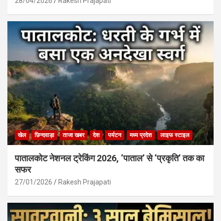
28/04/2026
Rakesh Prajapati
खेल
छिन्दवाड़ा
ताजा खबर
देश
पर्यटन
मध्य प्रदेश
लाइफ स्टाइल
पातालकोट नेशनल ट्रेकिंग 2026, ‘पाताल’ से ‘प्रकृति’ तक का
सफर
27/01/2026
Rakesh Prajapati