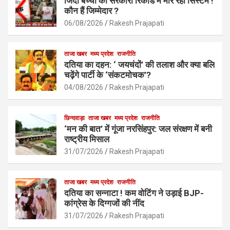
जिंदा बच्चों को सरकारी रिकॉर्ड में मार रहा सिस्टम !
o
A
कौन हैं जिम्मेदार ?
o
p
06/08/2026
Rakesh Prajapati
k
p
ताजा खबर
मध्य प्रदेश
राजनीति
दतिया का दहन: ‘ जयचंदों’ की तलाश और क्या बलि
चढ़ेंगे पार्टी के ‘संकटमोचक’?
04/08/2026
Rakesh Prajapati
छिन्दवाड़ा
ताजा खबर
मध्य प्रदेश
राजनीति
‘मन की बात’ में गूंजा नरसिंहपुर: जल संरक्षण में बनी
राष्ट्रीय मिसाल
31/07/2026
Rakesh Prajapati
ताजा खबर
मध्य प्रदेश
राजनीति
दतिया का सन्नाटा ! कम वोटिंग ने उड़ाई BJP-
कांग्रेस के दिग्गजों की नींद
31/07/2026
Rakesh Prajapati