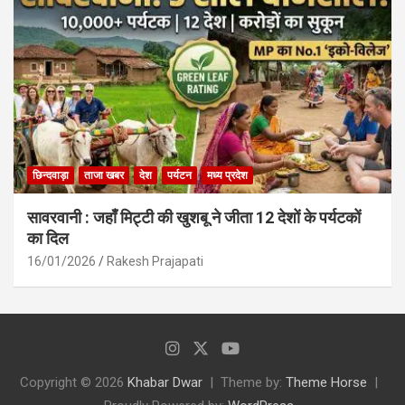
छिन्दवाड़ा
ताजा खबर
देश
पर्यटन
मध्य प्रदेश
सावरवानी : जहाँ मिट्टी की खुशबू ने जीता 12 देशों के पर्यटकों
का दिल
16/01/2026
Rakesh Prajapati
Copyright © 2026
Khabar Dwar
Theme by:
Theme Horse