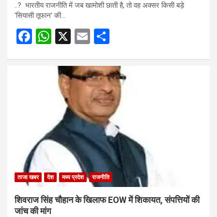
..? भारतीय राजनीति में जब खामोशी छाती है, तो वह अक्सर किसी बड़े
‘सियासी तूफान’ की…
F
W
X
E
S
a
h
m
h
ce
at
ail
ar
b
s
e
o
A
o
p
k
p
ताजा खबर
देश
मध्य प्रदेश
राजनीति
शिवराज सिंह चौहान के खिलाफ EOW में शिकायत, संपत्तियों की
जांच की मांग