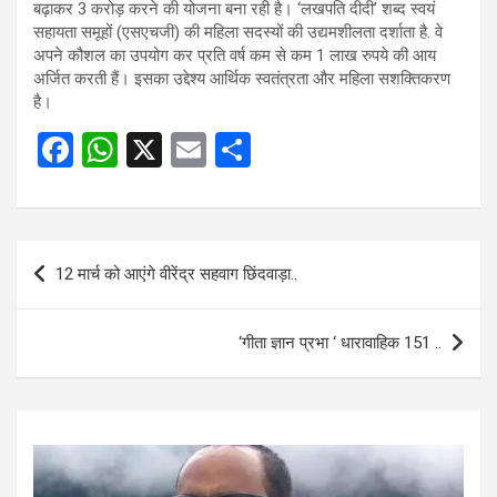
बढ़ाकर 3 करोड़ करने की योजना बना रही है। ‘लखपति दीदी’ शब्द स्वयं
सहायता समूहों (एसएचजी) की महिला सदस्यों की उद्यमशीलता दर्शाता है. वे
अपने कौशल का उपयोग कर प्रति वर्ष कम से कम 1 लाख रुपये की आय
अर्जित करती हैं। इसका उद्देश्य आर्थिक स्वतंत्रता और महिला सशक्तिकरण
है।
F
W
X
E
S
a
h
m
h
ce
at
ail
ar
b
s
e
Post
12 मार्च को आएंगे वीरेंद्र सहवाग छिंदवाड़ा..
o
A
navigation
o
p
‘गीता ज्ञान प्रभा ‘ धारावाहिक 151 ..
k
p