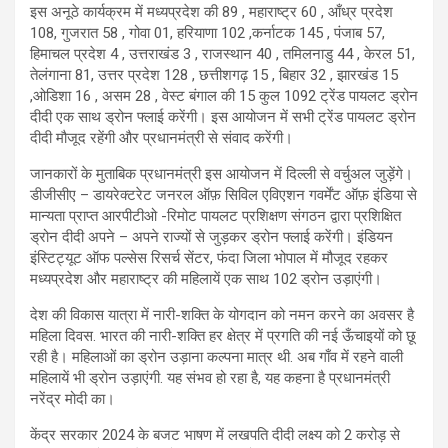
इस अनूठे कार्यक्रम में मध्यप्रदेश की 89 , महाराष्ट्र 60 , आँध्र प्रदेश
108, गुजरात 58 , गोवा 01, हरियाणा 102 ,कर्नाटक 145 , पंजाब 57,
हिमाचल प्रदेश 4 , उत्तराखंड 3 , राजस्थान 40 , तमिलनाडु 44 , केरल 51,
तेलंगाना 81, उत्तर प्रदेश 128 , छत्तीशगढ़ 15 , बिहार 32 , झारखंड 15
,ओडिशा 16 , असम 28 , वेस्ट बंगाल की 15 कुल 1092 ट्रेंड पायलट ड्रोन
दीदी एक साथ ड्रोन फ्लाई करेंगी। इस आयोजन में सभी ट्रेंड पायलट ड्रोन
दीदी मौजूद रहेंगी और प्रधानमंत्री से संवाद करेंगी।
जानकारों के मुताबिक प्रधानमंत्री इस आयोजन में दिल्ली से वर्चुअल जुड़ेंगे।
डीजीसीए – डायरेक्टरेट जनरल ऑफ़ सिविल एविएशन गवर्मेंट ऑफ़ इंडिया से
मान्यता प्राप्त आरपीटीओ -रिमोट पायलट प्रशिक्षण संगठन द्वारा प्रशिक्षित
ड्रोन दीदी अपने – अपने राज्यों से जुड़कर ड्रोन फ्लाई करेंगी। इंडियन
इंस्टिट्यूट ऑफ पल्सेस रिसर्च सेंटर, फंदा जिला भोपाल में मौजूद रहकर
मध्यप्रदेश और महाराष्ट्र की महिलायें एक साथ 102 ड्रोन उड़ाएंगी।
देश की विकास यात्रा में नारी-शक्ति के योगदान को नमन करने का अवसर है
महिला दिवस. भारत की नारी-शक्ति हर क्षेत्र में प्रगति की नई ऊँचाइयों को छू
रही है। महिलाओं का ड्रोन उड़ाना कल्पना मात्र थी. अब गाँव में रहने वाली
महिलायें भी ड्रोन उड़ाएंगी. यह संभव हो रहा है, यह कहना है प्रधानमंत्री
नरेंद्र मोदी का।
केंद्र सरकार 2024 के बजट भाषण में लखपति दीदी लक्ष्य को 2 करोड़ से