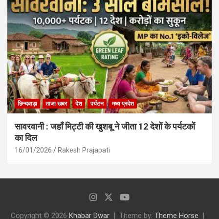
छिन्दवाड़ा
ताजा खबर
देश
पर्यटन
मध्य प्रदेश
सावरवानी : जहाँ मिट्टी की खुशबू ने जीता 12 देशों के पर्यटकों
का दिल
16/01/2026
Rakesh Prajapati
Copyright © 2026
Khabar Dwar
Theme by:
Theme Horse