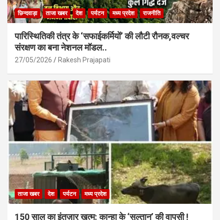
छिन्दवाड़ा
ताजा खबर
देश
पर्यटन
मध्य प्रदेश
राजनीति
पारिस्थितिकी तंत्र के ‘सफाईकर्मियों’ की लौटी रौनक,वल्चर
संरक्षण का बना नेशनल मॉडल..
27/05/2026
Rakesh Prajapati
ताजा खबर
देश
पर्यटन
मध्य प्रदेश
150 साल का इंतज़ार खत्म: कान्हा के ‘सुल्तान’ की वापसी !