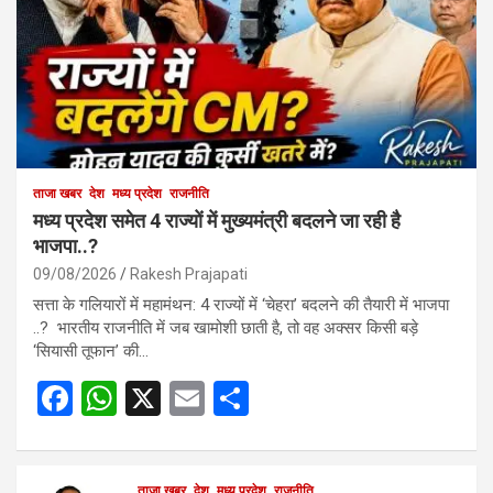
ताजा खबर
देश
मध्य प्रदेश
राजनीति
मध्य प्रदेश समेत 4 राज्यों में मुख्यमंत्री बदलने जा रही है
भाजपा..?
09/08/2026
Rakesh Prajapati
सत्ता के गलियारों में महामंथन: 4 राज्यों में ‘चेहरा’ बदलने की तैयारी में भाजपा
..? भारतीय राजनीति में जब खामोशी छाती है, तो वह अक्सर किसी बड़े
‘सियासी तूफान’ की…
F
W
X
E
S
a
h
m
h
ce
at
ail
ar
ताजा खबर
देश
मध्य प्रदेश
राजनीति