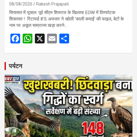
08/08/2026
Rakesh Prajapati
सियासत में भूचाल: पूर्व सीएम शिवराज के खिलाफ EOW में विस्फोटक
शिकायत ! रिटायर्ड IFS अफसर ने खोली ‘काली कमाई’ की फाइल, बेटों के
नाम पर अकूत साम्राज्य खड़ा करने…
F
W
X
E
S
a
h
m
h
ce
at
ail
ar
b
s
e
पर्यटन
o
A
o
p
k
p