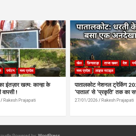
खेल
छिन्दवाड़ा
ताजा खबर
देश
पर
श
पर्यटन
मध्य प्रदेश
मध्य प्रदेश
लाइफ स्टाइल
 इंतज़ार खत्म: कान्हा के
पातालकोट नेशनल ट्रेकिंग 2
ी वापसी !
‘पाताल’ से ‘प्रकृति’ तक का 
Rakesh Prajapati
27/01/2026
Rakesh Prajapati
roudly Powered by:
WordPress