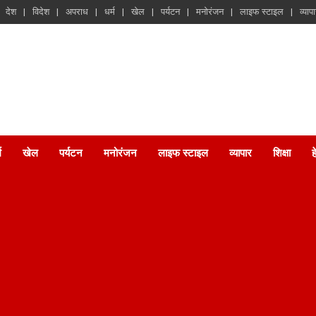
देश
विदेश
अपराध
धर्म
खेल
पर्यटन
मनोरंजन
लाइफ स्टाइल
व्याप
म
खेल
पर्यटन
मनोरंजन
लाइफ स्टाइल
व्यापार
शिक्षा
ह