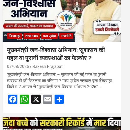
छिन्दवाड़ा
ताजा खबर
मध्य प्रदेश
राजनीति
मुख्यमंत्री जन-विश्वास अभियान: सुशासन की
पहल या पुरानी व्यवस्थाओं का फेल्योर ?
07/08/2026
Rakesh Prajapati
‘मुख्यमंत्री जन-विश्वास अभियान’ – सुशासन की नई पहल या पुरानी
व्यवस्थाओं की विफलता का परिणाम ? मध्य प्रदेश सरकार द्वारा छिंदवाड़ा
जिले में 7 अगस्त से “मुख्यमंत्री जन-विश्वास अभियान 2026”…
F
W
X
E
S
a
h
m
h
ce
at
ail
ar
b
s
e