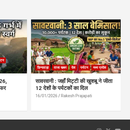
ce
at
ail
ar
b
s
e
o
A
o
p
k
p
्यटन
छिन्दवाड़ा
ताजा खबर
देश
पर्यटन
मध्य प्रदेश
026,
सावरवानी : जहाँ मिट्टी की खुशबू ने जीता
सफर
12 देशों के पर्यटकों का दिल
16/01/2026
Rakesh Prajapati