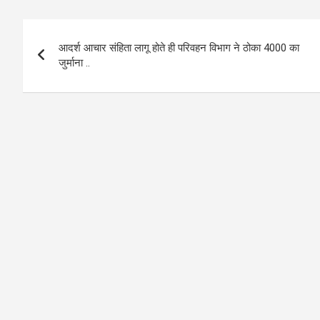
b
s
e
Post
o
A
आदर्श आचार संहिता लागू होते ही परिवहन विभाग ने ठोका 4000 का
navigation
o
p
जुर्माना ..
k
p