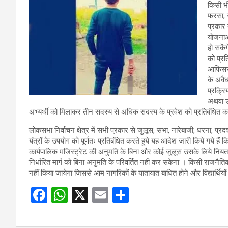
किसी भी
फरसा, ग
प्रकार 
योजनाओं
हो सकें
को प्रत
आफिसर/
के अवैध
प्रक्रिय
अथवा उस
अभ्यर्थी को मिलाकर तीन सदस्य से अधिक सदस्य के प्रवेश को प्रतिबंधित क
लोकसभा निर्वाचन क्षेत्र में सभी प्रकार से जुलूस, सभा, नारेबाजी, धरना, प्रद
यंत्रों के उपयोग को पूर्णतः प्रतिबंधित करते हुये यह आदेश जारी किये गये 
कार्यपालिक मजिस्ट्रेट की अनुमति के बिना और कोई जुलूस उसके लिये नियत सम
निर्धारित मार्ग को बिना अनुमति के परिवर्तित नहीं कर सकेगा । किसी राजनैति
नहीं किया जायेगा जिससे आम नागरिकों के यातायात बाधित होने और विद्यार्थियों 
F
W
X
E
S
a
h
m
h
ce
at
ail
ar