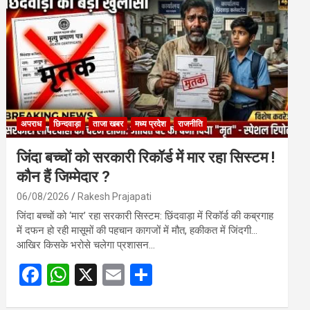
o
A
o
p
k
p
अपराध
छिन्दवाड़ा
ताजा खबर
मध्य प्रदेश
राजनीति
जिंदा बच्चों को सरकारी रिकॉर्ड में मार रहा सिस्टम !
कौन हैं जिम्मेदार ?
06/08/2026
Rakesh Prajapati
जिंदा बच्चों को ‘मार’ रहा सरकारी सिस्टम: छिंदवाड़ा में रिकॉर्ड की कब्रगाह
में दफन हो रही मासूमों की पहचान कागजों में मौत, हकीकत में जिंदगी…
आखिर किसके भरोसे चलेगा प्रशासन…
F
W
X
E
S
a
h
m
h