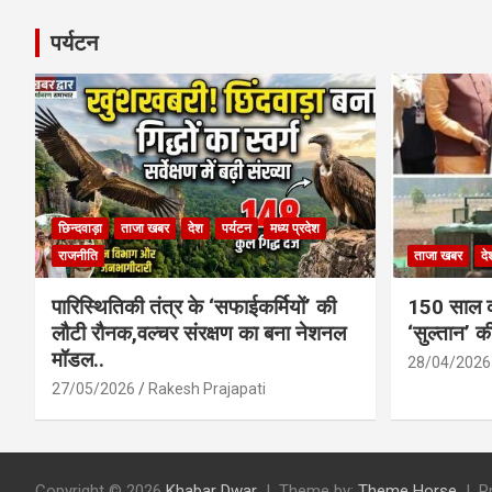
पर्यटन
छिन्दवाड़ा
ताजा खबर
देश
पर्यटन
मध्य प्रदेश
राजनीति
ताजा खबर
दे
पारिस्थितिकी तंत्र के ‘सफाईकर्मियों’ की
150 साल का
लौटी रौनक,वल्चर संरक्षण का बना नेशनल
‘सुल्तान’ क
मॉडल..
28/04/2026
27/05/2026
Rakesh Prajapati
Copyright © 2026
Khabar Dwar
Theme by:
Theme Horse
P