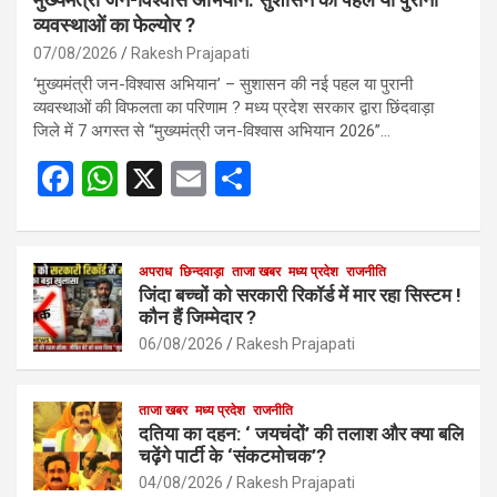
व्यवस्थाओं का फेल्योर ?
07/08/2026
Rakesh Prajapati
‘मुख्यमंत्री जन-विश्वास अभियान’ – सुशासन की नई पहल या पुरानी
व्यवस्थाओं की विफलता का परिणाम ? मध्य प्रदेश सरकार द्वारा छिंदवाड़ा
जिले में 7 अगस्त से “मुख्यमंत्री जन-विश्वास अभियान 2026”…
F
W
X
E
S
a
h
m
h
ce
at
ail
ar
b
s
अपराध
छिन्दवाड़ा
ताजा खबर
e
मध्य प्रदेश
राजनीति
जिंदा बच्चों को सरकारी रिकॉर्ड में मार रहा सिस्टम !
o
A
कौन हैं जिम्मेदार ?
o
p
06/08/2026
Rakesh Prajapati
k
p
ताजा खबर
मध्य प्रदेश
राजनीति
दतिया का दहन: ‘ जयचंदों’ की तलाश और क्या बलि
चढ़ेंगे पार्टी के ‘संकटमोचक’?
04/08/2026
Rakesh Prajapati