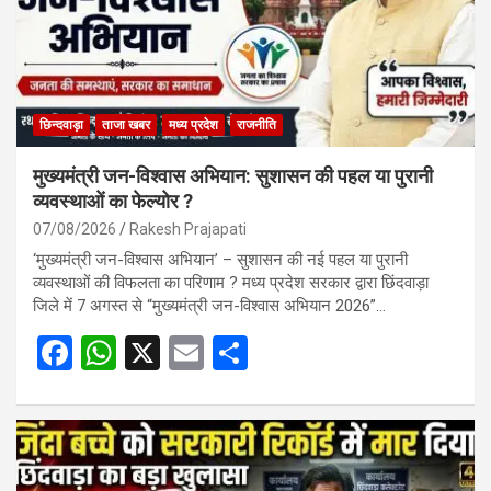
छिन्दवाड़ा
ताजा खबर
मध्य प्रदेश
राजनीति
मुख्यमंत्री जन-विश्वास अभियान: सुशासन की पहल या पुरानी
व्यवस्थाओं का फेल्योर ?
07/08/2026
Rakesh Prajapati
‘मुख्यमंत्री जन-विश्वास अभियान’ – सुशासन की नई पहल या पुरानी
व्यवस्थाओं की विफलता का परिणाम ? मध्य प्रदेश सरकार द्वारा छिंदवाड़ा
जिले में 7 अगस्त से “मुख्यमंत्री जन-विश्वास अभियान 2026”…
F
W
X
E
S
a
h
m
h
ce
at
ail
ar
b
s
e