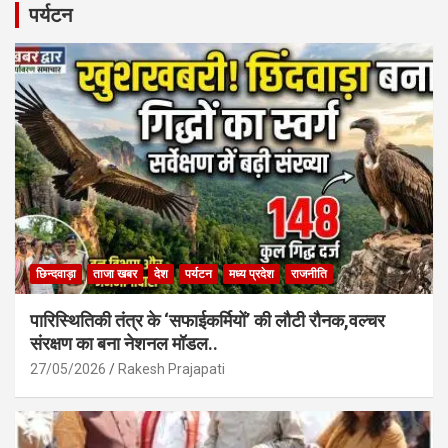
b
s
e
पर्यटन
o
A
o
p
k
p
छिन्दवाड़ा
ताजा खबर
देश
पर्यटन
मध्य प्रदेश
राजनीति
पारिस्थितिकी तंत्र के ‘सफाईकर्मियों’ की लौटी रौनक,वल्चर
संरक्षण का बना नेशनल मॉडल..
27/05/2026
Rakesh Prajapati