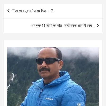
b
s
e
Post
‘गीता ज्ञान प्रभा ‘ धारावाहिक 117 ..
o
A
navigation
o
p
अब तक 11 लोगों की मौत , चारो तरफ आग ही आग ..
k
p