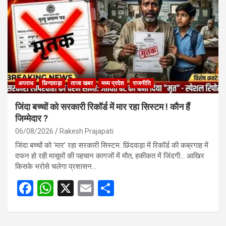
o
A
o
p
k
p
अपराध
छिन्दवाड़ा
ताजा खबर
मध्य प्रदेश
राजनीति
जिंदा बच्चों को सरकारी रिकॉर्ड में मार रहा सिस्टम ! कौन हैं
जिम्मेदार ?
06/08/2026
Rakesh Prajapati
जिंदा बच्चों को ‘मार’ रहा सरकारी सिस्टम: छिंदवाड़ा में रिकॉर्ड की कब्रगाह में
दफन हो रही मासूमों की पहचान कागजों में मौत, हकीकत में जिंदगी… आखिर
किसके भरोसे चलेगा प्रशासन…
F
W
X
E
S
a
h
m
h
ce
at
ail
ar