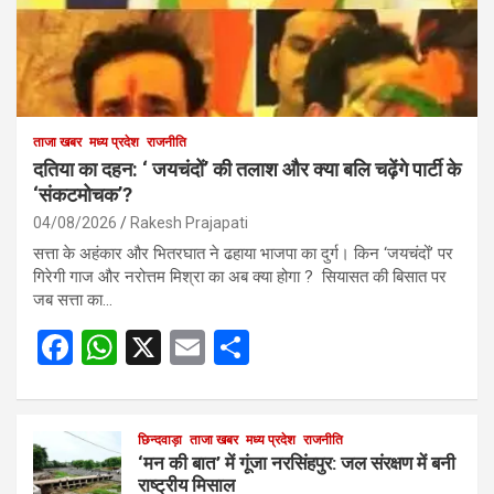
ताजा खबर
मध्य प्रदेश
राजनीति
दतिया का दहन: ‘ जयचंदों’ की तलाश और क्या बलि चढ़ेंगे पार्टी के
‘संकटमोचक’?
04/08/2026
Rakesh Prajapati
सत्ता के अहंकार और भितरघात ने ढहाया भाजपा का दुर्ग। किन ‘जयचंदों’ पर
गिरेगी गाज और नरोत्तम मिश्रा का अब क्या होगा ? सियासत की बिसात पर
जब सत्ता का…
F
W
X
E
S
a
h
m
h
ce
at
ail
ar
b
s
छिन्दवाड़ा
ताजा खबर
मध्य प्रदेश
e
राजनीति
‘मन की बात’ में गूंजा नरसिंहपुर: जल संरक्षण में बनी
o
A
राष्ट्रीय मिसाल