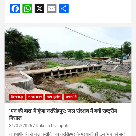
F
W
X
E
S
a
h
m
h
ce
at
ail
ar
b
s
e
o
A
o
p
k
p
छिन्दवाड़ा
ताजा खबर
मध्य प्रदेश
राजनीति
‘मन की बात’ में गूंजा नरसिंहपुर: जल संरक्षण में बनी राष्ट्रीय
मिसाल
31/07/2026
Rakesh Prajapati
जनभागीदारी से जल क्रांति: जब नरसिंहपुर के प्रयासों की गूंज ‘मन की बात’