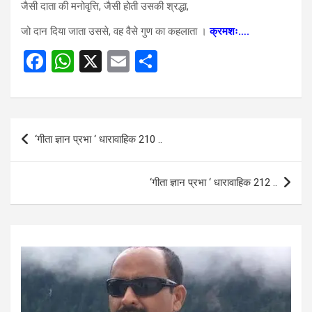
जैसी दाता की मनोवृत्ति, जैसी होती उसकी श्रद्धा,
जो दान दिया जाता उससे, वह वैसे गुण का कहलाता ।
क्रमशः….
F
W
X
E
S
a
h
m
h
ce
at
ail
ar
b
s
e
Post
‘गीता ज्ञान प्रभा ‘ धारावाहिक 210 ..
o
A
navigation
o
p
‘गीता ज्ञान प्रभा ‘ धारावाहिक 212 ..
k
p