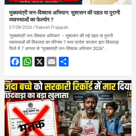
मुख्यमंत्री जन-विश्वास अभियान: सुशासन की पहल या पुरानी
व्यवस्थाओं का फेल्योर ?
07/08/2026
Rakesh Prajapati
‘मुख्यमंत्री जन-विश्वास अभियान’ – सुशासन की नई पहल या पुरानी
व्यवस्थाओं की विफलता का परिणाम ? मध्य प्रदेश सरकार द्वारा छिंदवाड़ा
जिले में 7 अगस्त से “मुख्यमंत्री जन-विश्वास अभियान 2026”…
F
W
X
E
S
a
h
m
h
ce
at
ail
ar
b
s
e
o
A
o
p
k
p