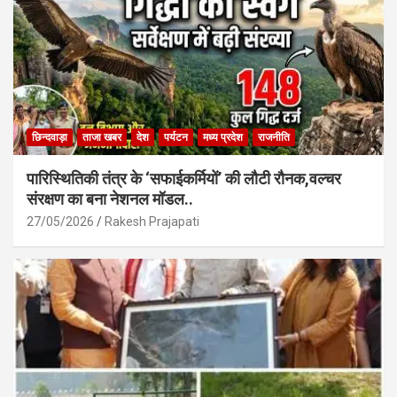
छिन्दवाड़ा
ताजा खबर
देश
पर्यटन
मध्य प्रदेश
राजनीति
पारिस्थितिकी तंत्र के ‘सफाईकर्मियों’ की लौटी रौनक,वल्चर
संरक्षण का बना नेशनल मॉडल..
27/05/2026
Rakesh Prajapati