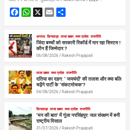
F
W
X
E
S
a
h
m
h
ce
at
ail
ar
b
s
अपराध
छिन्दवाड़ा
ताजा खबर
e
मध्य प्रदेश
राजनीति
जिंदा बच्चों को सरकारी रिकॉर्ड में मार रहा सिस्टम !
o
A
कौन हैं जिम्मेदार ?
o
p
06/08/2026
Rakesh Prajapati
k
p
ताजा खबर
मध्य प्रदेश
राजनीति
दतिया का दहन: ‘ जयचंदों’ की तलाश और क्या बलि
चढ़ेंगे पार्टी के ‘संकटमोचक’?
04/08/2026
Rakesh Prajapati
छिन्दवाड़ा
ताजा खबर
मध्य प्रदेश
राजनीति
‘मन की बात’ में गूंजा नरसिंहपुर: जल संरक्षण में बनी
राष्ट्रीय मिसाल
31/07/2026
Rakesh Prajapati