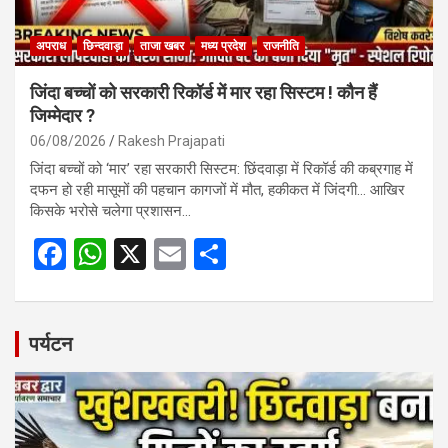
अपराध
छिन्दवाड़ा
ताजा खबर
मध्य प्रदेश
राजनीति
जिंदा बच्चों को सरकारी रिकॉर्ड में मार रहा सिस्टम ! कौन हैं
जिम्मेदार ?
06/08/2026
Rakesh Prajapati
जिंदा बच्चों को ‘मार’ रहा सरकारी सिस्टम: छिंदवाड़ा में रिकॉर्ड की कब्रगाह में
दफन हो रही मासूमों की पहचान कागजों में मौत, हकीकत में जिंदगी… आखिर
किसके भरोसे चलेगा प्रशासन…
F
W
X
E
S
a
h
m
h
ce
at
ail
ar
b
s
e
पर्यटन
o
A
o
p
k
p