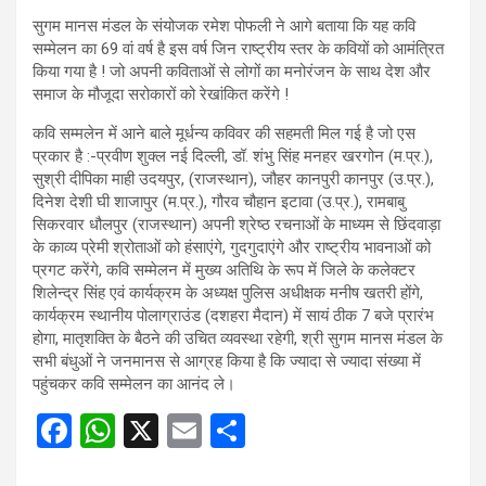
सुगम मानस मंडल के संयोजक रमेश पोफली ने आगे बताया कि यह कवि
सम्मेलन का 69 वां वर्ष है इस वर्ष जिन राष्ट्रीय स्तर के कवियों को आमंत्रित
किया गया है ! जो अपनी कविताओं से लोगों का मनोरंजन के साथ देश और
समाज के मौजूदा सरोकारों को रेखांकित करेंगे !
कवि सम्मलेन में आने बाले मूर्धन्य कविवर की सहमती मिल गई है जो एस
प्रकार है :-प्रवीण शुक्ल नई दिल्ली, डॉ. शंभु सिंह मनहर खरगोन (म.प्र.),
सुश्री दीपिका माही उदयपुर, (राजस्थान), जौहर कानपुरी कानपुर (उ.प्र.),
दिनेश देशी घी शाजापुर (म.प्र.), गौरव चौहान इटावा (उ.प्र.), रामबाबु
सिकरवार धौलपुर (राजस्थान) अपनी श्रेष्ठ रचनाओं के माध्यम से छिंदवाड़ा
के काव्य प्रेमी श्रोताओं को हंसाएंगे, गुदगुदाएंगे और राष्ट्रीय भावनाओं को
प्रगट करेंगे, कवि सम्मेलन में मुख्य अतिथि के रूप में जिले के कलेक्टर
शिलेन्द्र सिंह एवं कार्यक्रम के अध्यक्ष पुलिस अधीक्षक मनीष खतरी होंगे,
कार्यक्रम स्थानीय पोलाग्राउंड (दशहरा मैदान) में सायं ठीक 7 बजे प्रारंभ
होगा, मातृशक्ति के बैठने की उचित व्यवस्था रहेगी, श्री सुगम मानस मंडल के
सभी बंधुओं ने जनमानस से आग्रह किया है कि ज्यादा से ज्यादा संख्या में
पहुंचकर कवि सम्मेलन का आनंद ले।
F
W
X
E
S
a
h
m
h