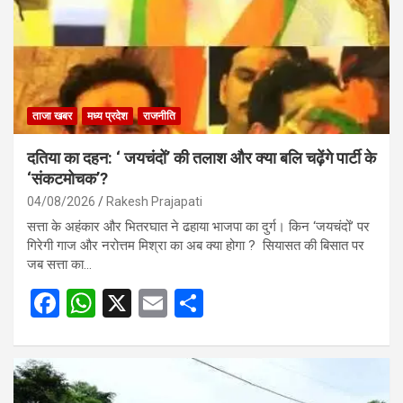
ताजा खबर
मध्य प्रदेश
राजनीति
दतिया का दहन: ‘ जयचंदों’ की तलाश और क्या बलि चढ़ेंगे पार्टी के
‘संकटमोचक’?
04/08/2026
Rakesh Prajapati
सत्ता के अहंकार और भितरघात ने ढहाया भाजपा का दुर्ग। किन ‘जयचंदों’ पर
गिरेगी गाज और नरोत्तम मिश्रा का अब क्या होगा ? सियासत की बिसात पर
जब सत्ता का…
F
W
X
E
S
a
h
m
h
ce
at
ail
ar
b
s
e