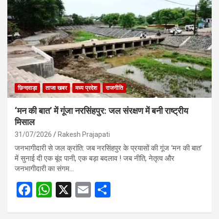
o
A
o
p
k
p
छिन्दवाड़ा
ताजा खबर
मध्य प्रदेश
राजनीति
‘मन की बात’ में गूंजा नरसिंहपुर: जल संरक्षण में बनी राष्ट्रीय
मिसाल
31/07/2026
Rakesh Prajapati
जनभागीदारी से जल क्रांति: जब नरसिंहपुर के प्रयासों की गूंज ‘मन की बात’
में सुनाई दी एक बूंद पानी, एक बड़ा बदलाव ! जब नीति, नेतृत्व और
जनभागीदारी का संगम…
F
W
X
E
S
a
h
m
h