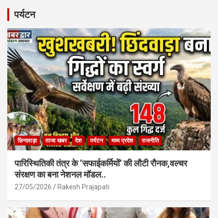
ce
at
ail
ar
b
s
e
पर्यटन
o
A
o
p
k
p
छिन्दवाड़ा
ताजा खबर
देश
पर्यटन
मध्य प्रदेश
राजनीति
पारिस्थितिकी तंत्र के ‘सफाईकर्मियों’ की लौटी रौनक,वल्चर
संरक्षण का बना नेशनल मॉडल..
27/05/2026
Rakesh Prajapati