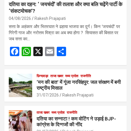
दतिया का दहन: ‘ जयचंदों’ की तलाश और क्या बलि चढ़ेंगे पार्टी के
‘संकटमोचक’?
04/08/2026
Rakesh Prajapati
सत्ता के अहंकार और भितरघात ने ढहाया भाजपा का दुर्ग। किन ‘जयचंदों’ पर
गिरेगी गाज और नरोत्तम मिश्रा का अब क्या होगा ? सियासत की बिसात पर
जब सत्ता का…
F
W
X
E
S
a
h
m
h
ce
at
ail
ar
b
s
छिन्दवाड़ा
ताजा खबर
मध्य प्रदेश
e
राजनीति
‘मन की बात’ में गूंजा नरसिंहपुर: जल संरक्षण में बनी
o
A
राष्ट्रीय मिसाल
o
p
31/07/2026
Rakesh Prajapati
k
p
ताजा खबर
मध्य प्रदेश
राजनीति
दतिया का सन्नाटा ! कम वोटिंग ने उड़ाई BJP-
कांग्रेस के दिग्गजों की नींद