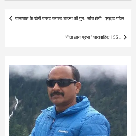
ce
at
ail
ar
b
s
e
Post
बालाघाट के खैरी बारूद ब्लास्ट घटना की पुनः जांच होगी : प्रह्लाद पटेल
o
A
navigation
o
p
‘गीता ज्ञान प्रभा ‘ धारावाहिक 155 ..
k
p