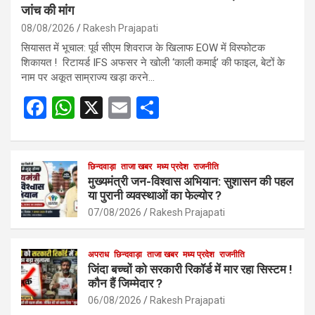
जांच की मांग
08/08/2026
Rakesh Prajapati
सियासत में भूचाल: पूर्व सीएम शिवराज के खिलाफ EOW में विस्फोटक
शिकायत ! रिटायर्ड IFS अफसर ने खोली ‘काली कमाई’ की फाइल, बेटों के
नाम पर अकूत साम्राज्य खड़ा करने…
F
W
X
E
S
a
h
m
h
ce
at
ail
ar
b
s
छिन्दवाड़ा
ताजा खबर
मध्य प्रदेश
e
राजनीति
मुख्यमंत्री जन-विश्वास अभियान: सुशासन की पहल
o
A
या पुरानी व्यवस्थाओं का फेल्योर ?
o
p
07/08/2026
Rakesh Prajapati
k
p
अपराध
छिन्दवाड़ा
ताजा खबर
मध्य प्रदेश
राजनीति
जिंदा बच्चों को सरकारी रिकॉर्ड में मार रहा सिस्टम !
कौन हैं जिम्मेदार ?
06/08/2026
Rakesh Prajapati