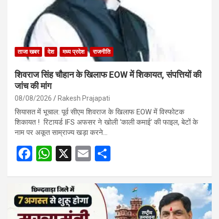
ताजा खबर
देश
मध्य प्रदेश
राजनीति
शिवराज सिंह चौहान के खिलाफ EOW में शिकायत, संपत्तियों की
जांच की मांग
08/08/2026
Rakesh Prajapati
सियासत में भूचाल: पूर्व सीएम शिवराज के खिलाफ EOW में विस्फोटक
शिकायत ! रिटायर्ड IFS अफसर ने खोली ‘काली कमाई’ की फाइल, बेटों के
नाम पर अकूत साम्राज्य खड़ा करने…
F
W
X
E
S
a
h
m
h
ce
at
ail
ar
b
s
e
o
A