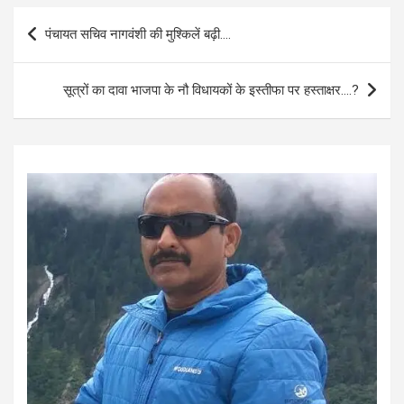
b
s
e
Post
पंचायत सचिव नागवंशी की मुश्किलें बढ़ी….
o
A
navigation
o
p
सूत्रों का दावा भाजपा के नौ विधायकों के इस्तीफा पर हस्ताक्षर….?
k
p