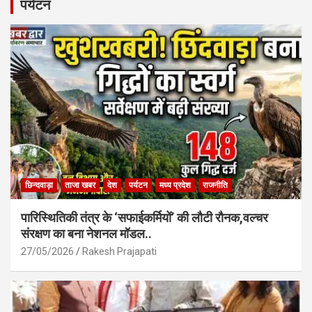
b
s
e
पर्यटन
o
A
o
p
k
p
छिन्दवाड़ा
ताजा खबर
देश
पर्यटन
मध्य प्रदेश
राजनीति
पारिस्थितिकी तंत्र के ‘सफाईकर्मियों’ की लौटी रौनक,वल्चर
संरक्षण का बना नेशनल मॉडल..
27/05/2026
Rakesh Prajapati