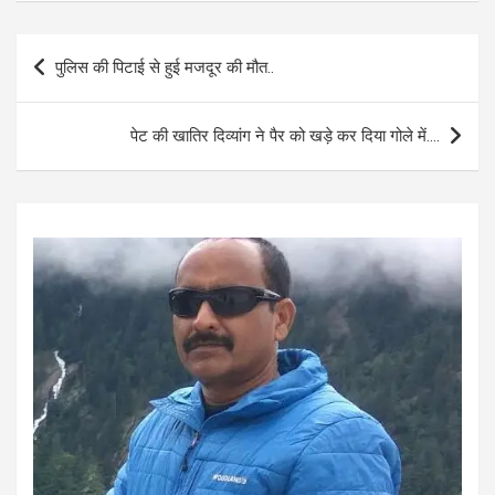
ce
at
ail
ar
b
s
e
Post
पुलिस की पिटाई से हुई मजदूर की मौत..
o
A
navigation
o
p
पेट की खातिर दिव्यांग ने पैर को खड़े कर दिया गोले में….
k
p