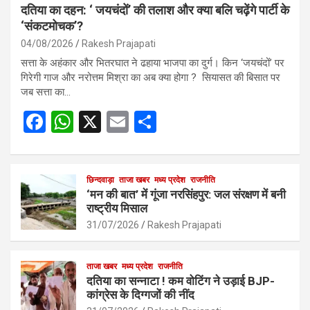
दतिया का दहन: ‘ जयचंदों’ की तलाश और क्या बलि चढ़ेंगे पार्टी के
‘संकटमोचक’?
04/08/2026
Rakesh Prajapati
सत्ता के अहंकार और भितरघात ने ढहाया भाजपा का दुर्ग। किन ‘जयचंदों’ पर
गिरेगी गाज और नरोत्तम मिश्रा का अब क्या होगा ? सियासत की बिसात पर
जब सत्ता का…
F
W
X
E
S
a
h
m
h
ce
at
ail
ar
b
s
छिन्दवाड़ा
ताजा खबर
मध्य प्रदेश
e
राजनीति
‘मन की बात’ में गूंजा नरसिंहपुर: जल संरक्षण में बनी
o
A
राष्ट्रीय मिसाल
o
p
31/07/2026
Rakesh Prajapati
k
p
ताजा खबर
मध्य प्रदेश
राजनीति
दतिया का सन्नाटा ! कम वोटिंग ने उड़ाई BJP-
कांग्रेस के दिग्गजों की नींद