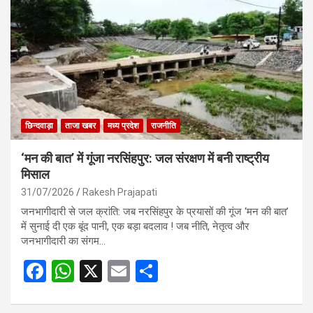
o
A
o
p
k
p
छिन्दवाड़ा
ताजा खबर
मध्य प्रदेश
राजनीति
‘मन की बात’ में गूंजा नरसिंहपुर: जल संरक्षण में बनी राष्ट्रीय
मिसाल
31/07/2026
Rakesh Prajapati
जनभागीदारी से जल क्रांति: जब नरसिंहपुर के प्रयासों की गूंज ‘मन की बात’
में सुनाई दी एक बूंद पानी, एक बड़ा बदलाव ! जब नीति, नेतृत्व और
जनभागीदारी का संगम…
F
W
X
E
S
a
h
m
h