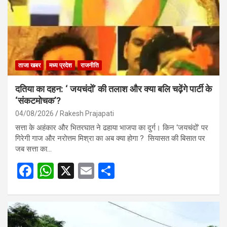
ताजा खबर
मध्य प्रदेश
राजनीति
दतिया का दहन: ‘ जयचंदों’ की तलाश और क्या बलि चढ़ेंगे पार्टी के
‘संकटमोचक’?
04/08/2026
Rakesh Prajapati
सत्ता के अहंकार और भितरघात ने ढहाया भाजपा का दुर्ग। किन ‘जयचंदों’ पर
गिरेगी गाज और नरोत्तम मिश्रा का अब क्या होगा ? सियासत की बिसात पर
जब सत्ता का…
F
W
X
E
S
a
h
m
h
ce
at
ail
ar
b
s
e