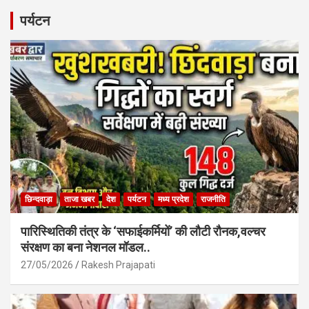
ce
at
ail
ar
b
s
e
पर्यटन
o
A
o
p
k
p
छिन्दवाड़ा
ताजा खबर
देश
पर्यटन
मध्य प्रदेश
राजनीति
पारिस्थितिकी तंत्र के ‘सफाईकर्मियों’ की लौटी रौनक,वल्चर
संरक्षण का बना नेशनल मॉडल..
27/05/2026
Rakesh Prajapati