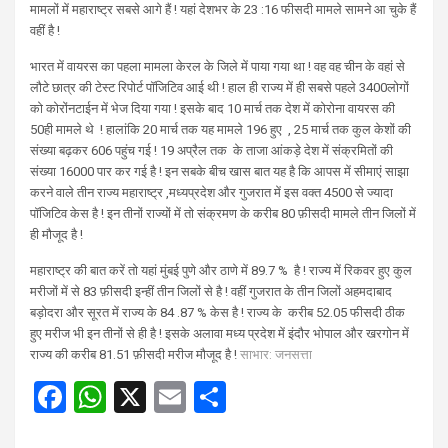
मामलों में महाराष्ट्र सबसे आगे हैं ! यहां देशभर के 23 :16 फीसदी मामले सामने आ चुके हैं
वहीं है !
भारत में वायरस का पहला मामला केरल के जिले में पाया गया था ! वह वह चीन के वहां से
लौटे छात्र की टेस्ट रिपोर्ट पॉजिटिव आई थी ! हाल ही राज्य में ही सबसे पहले 3400लोगों
को कोरोंनटाईन में भेज दिया गया ! इसके बाद 10 मार्च तक देश में कोरोना वायरस की
50ही मामले थे ! हालांकि 20 मार्च तक यह मामले 196 हुए , 25 मार्च तक कुल केशों की
संख्या बढ़कर 606 पहुंच गई ! 19 अप्रैल तक के ताजा आंकड़े देश में संक्रमितों की
संख्या 16000 पार कर गई है ! इन सबके बीच खास बात यह है कि आपस में सीमाएं साझा
करने वाले तीन राज्य महाराष्ट्र ,मध्यप्रदेश और गुजरात में इस वक्त 4500 से ज्यादा
पॉजिटिव केस है ! इन तीनों राज्यों में तो संक्रमण के करीब 80 फ़ीसदी मामले तीन जिलों में
ही मौजूद है !
महाराष्ट्र की बात करें तो यहां मुंबई पुणे और ठाणे में 89.7 % है ! राज्य में रिकवर हुए कुल
मरीजों में से 83 फ़ीसदी इन्हीं तीन जिलों से है ! वहीं गुजरात के तीन जिलों अहमदाबाद
बड़ोदरा और सूरत में राज्य के 84 .87 % केस है ! राज्य के करीब 52.05 फीसदी ठीक
हुए मरीज भी इन तीनों से ही है ! इसके अलावा मध्य प्रदेश में इंदौर भोपाल और खरगोन में
राज्य की करीब 81.51 फ़ीसदी मरीज मौजूद है !
साभार: जनसत्ता
F
W
X
E
S
a
h
m
h