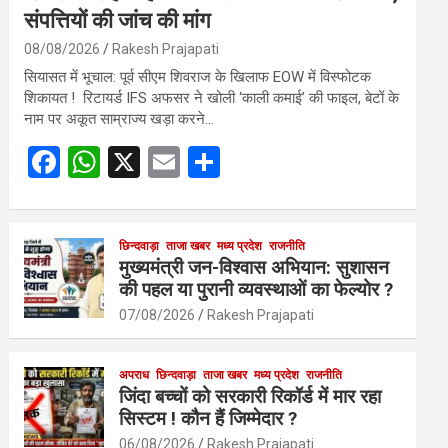
संपत्तियों की जांच की मांग
08/08/2026
Rakesh Prajapati
सियासत में भूचाल: पूर्व सीएम शिवराज के खिलाफ EOW में विस्फोटक
शिकायत ! रिटायर्ड IFS अफसर ने खोली ‘काली कमाई’ की फाइल, बेटों के
नाम पर अकूत साम्राज्य खड़ा करने…
F
W
X
E
S
a
h
m
h
ce
at
ail
ar
b
s
छिन्दवाड़ा
ताजा खबर
मध्य प्रदेश
e
राजनीति
मुख्यमंत्री जन-विश्वास अभियान: सुशासन
o
A
की पहल या पुरानी व्यवस्थाओं का फेल्योर ?
o
p
07/08/2026
Rakesh Prajapati
k
p
अपराध
छिन्दवाड़ा
ताजा खबर
मध्य प्रदेश
राजनीति
जिंदा बच्चों को सरकारी रिकॉर्ड में मार रहा
सिस्टम ! कौन हैं जिम्मेदार ?
06/08/2026
Rakesh Prajapati