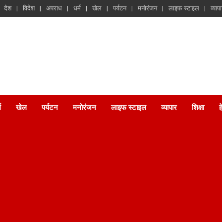
देश
विदेश
अपराध
धर्म
खेल
पर्यटन
मनोरंजन
लाइफ स्टाइल
व्याप
म
खेल
पर्यटन
मनोरंजन
लाइफ स्टाइल
व्यापार
शिक्षा
ह