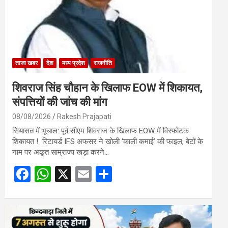
ताजा खबर
देश
मध्य प्रदेश
राजनीति
शिवराज सिंह चौहान के खिलाफ EOW में शिकायत,
संपत्तियों की जांच की मांग
08/08/2026
Rakesh Prajapati
सियासत में भूचाल: पूर्व सीएम शिवराज के खिलाफ EOW में विस्फोटक
शिकायत ! रिटायर्ड IFS अफसर ने खोली ‘काली कमाई’ की फाइल, बेटों के
नाम पर अकूत साम्राज्य खड़ा करने…
F
W
X
E
S
a
h
m
h
ce
at
ail
ar
b
s
e