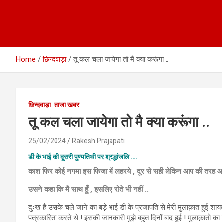
Home
छिन्दवाड़ा
तू कल चला जायेगा तो मै क्या करूंगा ..
छिन्दवाड़ा
ताजा खबर
तू कल चला जायेगा तो मै क्या करूंगा ..
25/02/2024
Rakesh Prajapati
डी के भाई की दूसरी पुण्यतिथी पर श्रद्धांजलि ….
काश फिर कोई नगमा इस फिजा में लहरये , दूर से सही लेकिन आप की तरह आ
उसने कहा कि मै साथ हुँ , इसलिए रोते भी नहीं ..
दुःख है उसके चले जाने का बड़े भाई डी के प्रजापति से मेरी मुलाक़ात हुई शायद ज़
पत्रकारिता करते थे ! इसकी जानकारी मुझे बहुत दिनों बाद हुई ! मुलाक़ातो का 