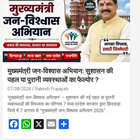
o
A
o
p
k
p
छिन्दवाड़ा
ताजा खबर
मध्य प्रदेश
राजनीति
मुख्यमंत्री जन-विश्वास अभियान: सुशासन की
पहल या पुरानी व्यवस्थाओं का फेल्योर ?
07/08/2026
Rakesh Prajapati
‘मुख्यमंत्री जन-विश्वास अभियान’ – सुशासन की नई पहल या पुरानी
व्यवस्थाओं की विफलता का परिणाम ? मध्य प्रदेश सरकार द्वारा छिंदवाड़ा
जिले में 7 अगस्त से “मुख्यमंत्री जन-विश्वास अभियान 2026”…
F
W
X
E
S
a
h
m
h