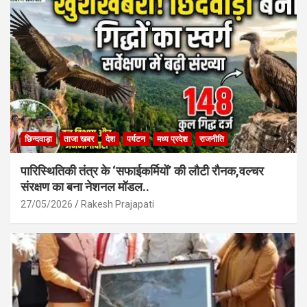
o
p
k
p
छिन्दवाड़ा
ताजा खबर
देश
पर्यटन
मध्य प्रदेश
राजनीति
पारिस्थितिकी तंत्र के ‘सफाईकर्मियों’ की लौटी रौनक,वल्चर
संरक्षण का बना नेशनल मॉडल..
27/05/2026
Rakesh Prajapati