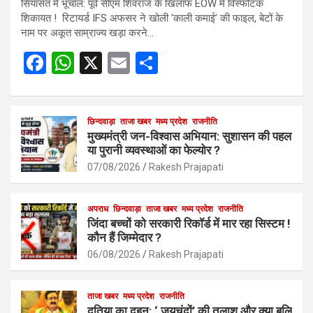
सियासत में भूचाल: पूर्व सीएम शिवराज के खिलाफ EOW में विस्फोटक
शिकायत ! रिटायर्ड IFS अफसर ने खोली ‘काली कमाई’ की फाइल, बेटों के
नाम पर अकूत साम्राज्य खड़ा करने…
F
W
X
E
S
a
h
m
h
ce
at
ail
ar
b
s
छिन्दवाड़ा
ताजा खबर
मध्य प्रदेश
e
राजनीति
मुख्यमंत्री जन-विश्वास अभियान: सुशासन की पहल
o
A
या पुरानी व्यवस्थाओं का फेल्योर ?
o
p
07/08/2026
Rakesh Prajapati
k
p
अपराध
छिन्दवाड़ा
ताजा खबर
मध्य प्रदेश
राजनीति
जिंदा बच्चों को सरकारी रिकॉर्ड में मार रहा सिस्टम !
कौन हैं जिम्मेदार ?
06/08/2026
Rakesh Prajapati
ताजा खबर
मध्य प्रदेश
राजनीति
दतिया का दहन: ‘ जयचंदों’ की तलाश और क्या बलि