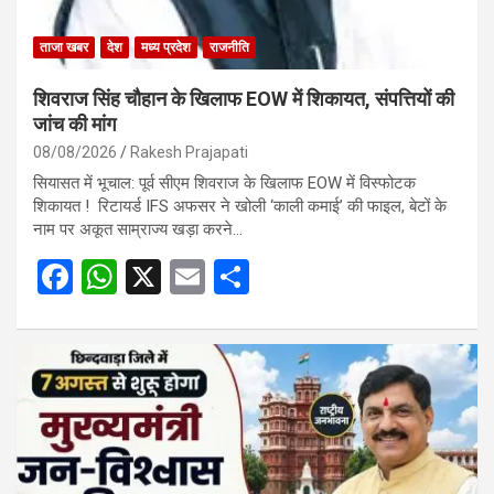
ताजा खबर
देश
मध्य प्रदेश
राजनीति
शिवराज सिंह चौहान के खिलाफ EOW में शिकायत, संपत्तियों की
जांच की मांग
08/08/2026
Rakesh Prajapati
सियासत में भूचाल: पूर्व सीएम शिवराज के खिलाफ EOW में विस्फोटक
शिकायत ! रिटायर्ड IFS अफसर ने खोली ‘काली कमाई’ की फाइल, बेटों के
नाम पर अकूत साम्राज्य खड़ा करने…
F
W
X
E
S
a
h
m
h
ce
at
ail
ar
b
s
e
o
A
o
p
k
p