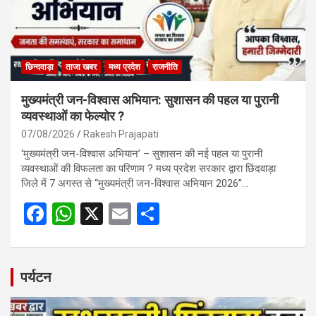
छिन्दवाड़ा
ताजा खबर
मध्य प्रदेश
राजनीति
मुख्यमंत्री जन-विश्वास अभियान: सुशासन की पहल या पुरानी
व्यवस्थाओं का फेल्योर ?
07/08/2026
Rakesh Prajapati
‘मुख्यमंत्री जन-विश्वास अभियान’ – सुशासन की नई पहल या पुरानी
व्यवस्थाओं की विफलता का परिणाम ? मध्य प्रदेश सरकार द्वारा छिंदवाड़ा
जिले में 7 अगस्त से “मुख्यमंत्री जन-विश्वास अभियान 2026”…
F
W
X
E
S
a
h
m
h
ce
at
ail
ar
b
s
e
पर्यटन
o
A