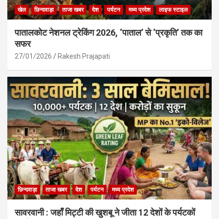
खेल
छिन्दवाड़ा
ताजा खबर
देश
पर्यटन
मध्य प्रदेश
लाइफ स्टाइल
पातालकोट नेशनल ट्रेकिंग 2026, ‘पाताल’ से ‘प्रकृति’ तक का
सफर
27/01/2026
Rakesh Prajapati
छिन्दवाड़ा
ताजा खबर
देश
पर्यटन
मध्य प्रदेश
सावरवानी : जहाँ मिट्टी की खुशबू ने जीता 12 देशों के पर्यटकों