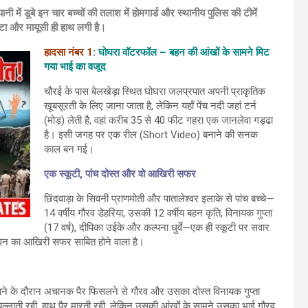
ें डूबे इन चार बच्चों की तलाश में होमगार्ड और स्थानीय पुलिस की टीमें
ाटा और मायूसी ही हाथ लगी है।
हादसा नंबर 1
:
घोघरा वॉटरफॉल – बहन की आंखों के सामने मिट
गया भाई का वजूद
चौरई के पास बेलखेड़ा स्थित घोघरा जलप्रपात अपनी प्राकृतिक
खूबसूरती के लिए जाना जाता है, लेकिन यहाँ पेंच नदी जहां टर्न
(मोड़) लेती है, वहां करीब 35 से 40 फीट गहरा एक जानलेवा गड्ढा
है। इसी जगह पर एक रील (Short Video) बनाने की सनक
काल बन गई।
एक स्कूटी, पांच दोस्त और वो आखिरी सफर
छिंदवाड़ा के सिवनी प्राणमोती और पातालेश्वर इलाके से पांच बच्चे—
14 वर्षीय गौरव डेहरिया, उसकी 12 वर्षीय बहन कृति, विनायक गुप्ता
(17 वर्ष), दीपिका उईके और कल्पना धुर्वे—एक ही स्कूटी पर सवार
ीवन का आखिरी सफर साबित होने वाला है।
बनाने के दौरान अचानक पैर फिसलने से गौरव और उसका दोस्त विनायक गुप्ता
्लाती रही, हाथ पैर मारती रही, लेकिन उसकी आंखों के सामने उसका भाई गौरव