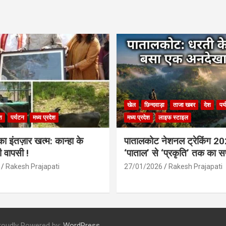
खेल
छिन्दवाड़ा
ताजा खबर
देश
पर
श
पर्यटन
मध्य प्रदेश
मध्य प्रदेश
लाइफ स्टाइल
 इंतज़ार खत्म: कान्हा के
पातालकोट नेशनल ट्रेकिंग 2
ी वापसी !
‘पाताल’ से ‘प्रकृति’ तक का 
Rakesh Prajapati
27/01/2026
Rakesh Prajapati
roudly Powered by:
WordPress