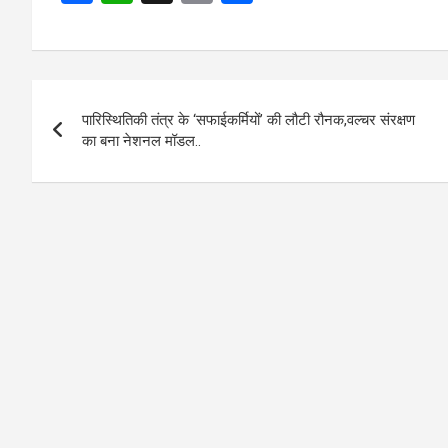
a
h
m
h
ce
at
ail
ar
b
s
e
Post
o
A
पारिस्थितिकी तंत्र के ‘सफाईकर्मियों’ की लौटी रौनक,वल्चर संरक्षण
navigation
o
p
का बना नेशनल मॉडल..
k
p