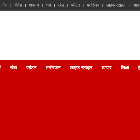
देश
विदेश
अपराध
धर्म
खेल
पर्यटन
मनोरंजन
लाइफ स्टाइल
व्याप
म
खेल
पर्यटन
मनोरंजन
लाइफ स्टाइल
व्यापार
शिक्षा
ह