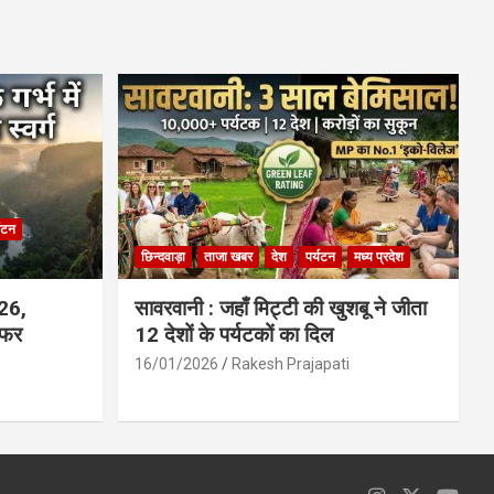
ce
at
ail
ar
b
s
e
o
A
o
p
k
p
्यटन
छिन्दवाड़ा
ताजा खबर
देश
पर्यटन
मध्य प्रदेश
026,
सावरवानी : जहाँ मिट्टी की खुशबू ने जीता
सफर
12 देशों के पर्यटकों का दिल
16/01/2026
Rakesh Prajapati