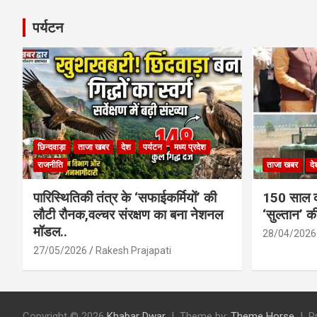
पर्यटन
छिन्दवाड़ा
ताजा खबर
देश
पर्यटन
मध्य प्रदेश
राजनीति
ताजा खबर
दे
पारिस्थितिकी तंत्र के ‘सफाईकर्मियों’ की
150 साल का
लौटी रौनक,वल्चर संरक्षण का बना नेशनल
‘सुल्तान’ क
मॉडल..
28/04/2026
27/05/2026
Rakesh Prajapati
Copyright © 2026
Khabar Dwar
Theme by:
Theme Horse
P