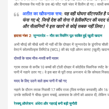
और विनायक पेंच नदी के उस 40 फीट गहरे भंवर में विलीन हो गए। साथी बच्ची क
अतीत का खौफनाक सच
:
यह वही घोघरा वॉटरफॉल है ज
फंस गए थे, जिन्हें देश की सेना ने हेलीकॉप्टर की मद
और सैलानियों ने इस खतरे से कोई सबक नहीं लिया।
हादसा नंबर 2
:
जुन्नारदेव – मौत का स्विमिंग पूल साबित हुई खुली खदान
अभी चौरई की चीखें थमी भी नहीं थीं कि दोपहर में जुन्नारदेव के डूंगरिया चौ
वेस्टर्न कोलफील्ड्स लिमिटेड (WCL) की बंद पड़ी ओपन कास्ट (खुली) खदान मे
दोस्तों के साथ मौज-मस्ती बनी मातम
ग्राम तराक से करीब 10 बच्चों की टोली दोपहर में कोठीदेव पिकनिक स्पॉट क
पानी में नहाने उतर गए। वे इस बात से पूरी तरह अनजान थे कि कोयला निका
मदद के लिए उठने वाले हाथ पानी में खो गए
नहाने के दौरान तराक निवासी 17 वर्षीय राजा (पिता मनोहर बनवासी) और 16 व
उनके साथियों ने चीख-पुकार मचाई, आसपास के लोगों को आवाज दी, लेकिन जब
रेस्क्यू ऑपरेशन: अंधेरा और गहराई बनी बड़ी चुनौती