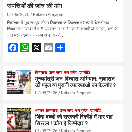
संपत्तियों की जांच की मांग
08/08/2026
Rakesh Prajapati
सियासत में भूचाल: पूर्व सीएम शिवराज के खिलाफ EOW में विस्फोटक
शिकायत ! रिटायर्ड IFS अफसर ने खोली ‘काली कमाई’ की फाइल, बेटों के
नाम पर अकूत साम्राज्य खड़ा करने…
F
W
X
E
S
a
h
m
h
ce
at
ail
ar
b
s
छिन्दवाड़ा
ताजा खबर
मध्य प्रदेश
e
राजनीति
मुख्यमंत्री जन-विश्वास अभियान: सुशासन
o
A
की पहल या पुरानी व्यवस्थाओं का फेल्योर ?
o
p
07/08/2026
Rakesh Prajapati
k
p
अपराध
छिन्दवाड़ा
ताजा खबर
मध्य प्रदेश
राजनीति
जिंदा बच्चों को सरकारी रिकॉर्ड में मार रहा
सिस्टम ! कौन हैं जिम्मेदार ?
06/08/2026
Rakesh Prajapati