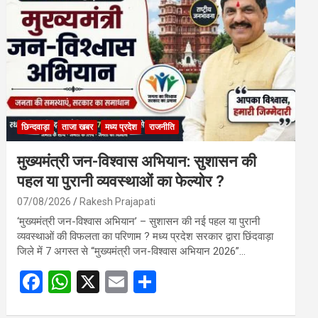
o
A
o
p
k
p
छिन्दवाड़ा
ताजा खबर
मध्य प्रदेश
राजनीति
मुख्यमंत्री जन-विश्वास अभियान: सुशासन की
पहल या पुरानी व्यवस्थाओं का फेल्योर ?
07/08/2026
Rakesh Prajapati
‘मुख्यमंत्री जन-विश्वास अभियान’ – सुशासन की नई पहल या पुरानी
व्यवस्थाओं की विफलता का परिणाम ? मध्य प्रदेश सरकार द्वारा छिंदवाड़ा
जिले में 7 अगस्त से “मुख्यमंत्री जन-विश्वास अभियान 2026”…
F
W
X
E
S
a
h
m
h