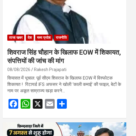
ताजा खबर
देश
मध्य प्रदेश
राजनीति
शिवराज सिंह चौहान के खिलाफ EOW में शिकायत,
संपत्तियों की जांच की मांग
08/08/2026
Rakesh Prajapati
सियासत में भूचाल: पूर्व सीएम शिवराज के खिलाफ EOW में विस्फोटक
शिकायत ! रिटायर्ड IFS अफसर ने खोली ‘काली कमाई’ की फाइल, बेटों के
नाम पर अकूत साम्राज्य खड़ा करने…
F
W
X
E
S
a
h
m
h
ce
at
ail
ar
b
s
e