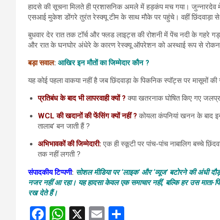
हादसे की सूचना मिलते ही प्रशासनिक अमले में हड़कंप मच गया। जुन्नारद
एसआई मुकेश डोंगरे तुरंत रेस्क्यू टीम के साथ मौके पर पहुंचे। वहीं छिंदवाड़ा
बुधवार देर रात तक टॉर्च और फ्लड लाइट्स की रोशनी में पेंच नदी के गहरे ग
और रात के घनघोर अंधेरे के कारण रेस्क्यू ऑपरेशन को अस्थाई रूप से रोकना 
बड़ा सवाल
:
आखिर इन मौतों का जिम्मेदार कौन ?
यह कोई पहला वाकया नहीं है जब छिंदवाड़ा के पिकनिक स्पॉट्स पर मासूमों क
प्रतिबंध के बाद भी लापरवाही क्यों ?
क्या खतरनाक घोषित किए गए जलप्रपातो
WCL की खदानों की फेंसिंग क्यों नहीं ?
कोयला कंपनियां खनन के बाद इन गह
तालाब’ बन जाती हैं ?
अभिभावकों की जिम्मेदारी:
एक ही स्कूटी पर पांच-पांच नाबालिग बच्चे छि
तक नहीं लगती ?
संपादकीय टिप्पणी
:
सोशल मीडिया पर ‘लाइक’ और ‘व्यूज’ बटोरने की अंधी दौड़ 
नजर नहीं आ रहा। यह हादसा केवल एक समाचार नहीं, बल्कि हर उस माता-पिता औ
रख देते हैं।
F
W
X
E
S