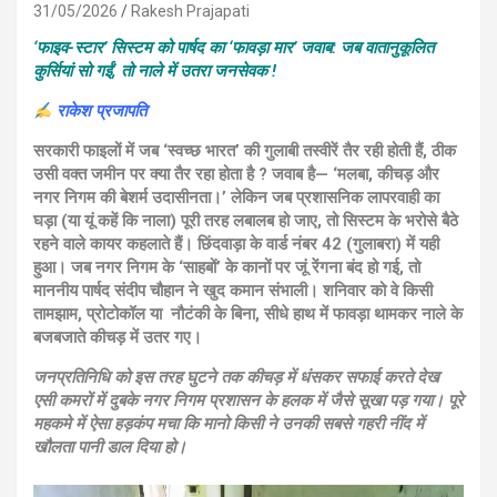
31/05/2026
Rakesh Prajapati
‘फाइव-स्टार’ सिस्टम को पार्षद का ‘फावड़ा मार’ जवाब: जब वातानुकूलित
कुर्सियां सो गईं, तो नाले में उतरा जनसेवक !
राकेश प्रजापति
सरकारी फाइलों में जब ‘स्वच्छ भारत’ की गुलाबी तस्वीरें तैर रही होती हैं, ठीक
उसी वक्त जमीन पर क्या तैर रहा होता है ? जवाब है— ‘मलबा, कीचड़ और
नगर निगम की बेशर्म उदासीनता।’ लेकिन जब प्रशासनिक लापरवाही का
घड़ा (या यूं कहें कि नाला) पूरी तरह लबालब हो जाए, तो सिस्टम के भरोसे बैठे
रहने वाले कायर कहलाते हैं। छिंदवाड़ा के वार्ड नंबर 42 (गुलाबरा) में यही
हुआ। जब नगर निगम के ‘साहबों’ के कानों पर जूं रेंगना बंद हो गई, तो
माननीय पार्षद संदीप चौहान ने खुद कमान संभाली। शनिवार को वे किसी
तामझाम, प्रोटोकॉल या नौटंकी के बिना, सीधे हाथ में फावड़ा थामकर नाले के
बजबजाते कीचड़ में उतर गए।
जनप्रतिनिधि को इस तरह घुटने तक कीचड़ में धंसकर सफाई करते देख
एसी कमरों में दुबके नगर निगम प्रशासन के हलक में जैसे सूखा पड़ गया। पूरे
महकमे में ऐसा हड़कंप मचा कि मानो किसी ने उनकी सबसे गहरी नींद में
खौलता पानी डाल दिया हो।