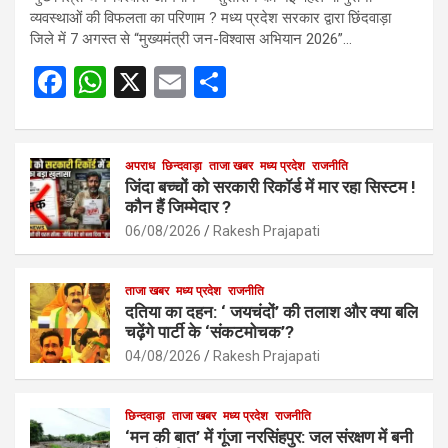
व्यवस्थाओं की विफलता का परिणाम ? मध्य प्रदेश सरकार द्वारा छिंदवाड़ा
जिले में 7 अगस्त से “मुख्यमंत्री जन-विश्वास अभियान 2026”…
F
W
X
E
S
a
h
m
h
ce
at
ail
ar
b
s
अपराध
छिन्दवाड़ा
ताजा खबर
e
मध्य प्रदेश
राजनीति
जिंदा बच्चों को सरकारी रिकॉर्ड में मार रहा सिस्टम !
o
A
कौन हैं जिम्मेदार ?
o
p
06/08/2026
Rakesh Prajapati
k
p
ताजा खबर
मध्य प्रदेश
राजनीति
दतिया का दहन: ‘ जयचंदों’ की तलाश और क्या बलि
चढ़ेंगे पार्टी के ‘संकटमोचक’?
04/08/2026
Rakesh Prajapati
छिन्दवाड़ा
ताजा खबर
मध्य प्रदेश
राजनीति
‘मन की बात’ में गूंजा नरसिंहपुर: जल संरक्षण में बनी