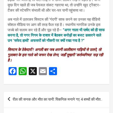
कुछ दिन पहले ही जब पेयजल संकट गहराया था, तो उन्होंने खुद ट्रैक्टर-
टैंकर की स्टेयरिंग संभाली थी और घर-घर पानी पहुंचाया था।
अब नाले में उतरकर सिस्टम की ‘गंदगी’ साफ करने का उनका यह वीडियो
सोशल मीडिया पर आग की तरह फैल रहा है। स्थानीय नागरिक उनके इस
जज्बे को सलाम कर रहे हैं और पूछ रहे हैं—
“अगर नाला भी पार्षद को ही साफ
करना है, तो नगर निगम के दफ्तर में बैठकर करोड़ों का बजट डकारने वाले
उन ‘सफेद हाथी’ अफसरों को नौकरी पर क्यों रखा गया है ?”
सिस्टम के ठेकेदारों ! अगली बार जब अपनी आलीशान गाड़ियों से उतरो, तो
गुलाबरा के इस नाले को जरूर देख लेना, जहाँ तुम्हारी ‘कर्तव्यनिष्ठा’ सड़ रही
है।
F
W
X
E
S
a
h
m
h
ce
at
ail
ar
b
s
e
Post
रील की सनक और मौत का पानी: पिकनिक मनाने गए 4 बच्चों की मौत..
o
A
navigation
o
p