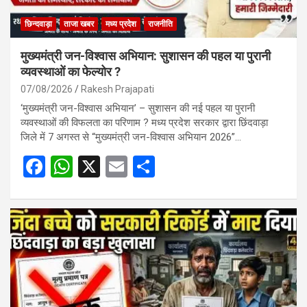
छिन्दवाड़ा
ताजा खबर
मध्य प्रदेश
राजनीति
मुख्यमंत्री जन-विश्वास अभियान: सुशासन की पहल या पुरानी
व्यवस्थाओं का फेल्योर ?
07/08/2026
Rakesh Prajapati
‘मुख्यमंत्री जन-विश्वास अभियान’ – सुशासन की नई पहल या पुरानी
व्यवस्थाओं की विफलता का परिणाम ? मध्य प्रदेश सरकार द्वारा छिंदवाड़ा
जिले में 7 अगस्त से “मुख्यमंत्री जन-विश्वास अभियान 2026”…
F
W
X
E
S
a
h
m
h
ce
at
ail
ar
b
s
e
o
A
o
p
k
p