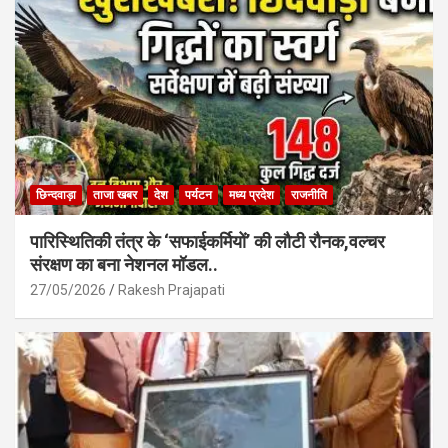
o
p
k
p
छिन्दवाड़ा
ताजा खबर
देश
पर्यटन
मध्य प्रदेश
राजनीति
पारिस्थितिकी तंत्र के ‘सफाईकर्मियों’ की लौटी रौनक,वल्चर
संरक्षण का बना नेशनल मॉडल..
27/05/2026
Rakesh Prajapati