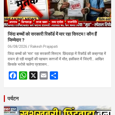
अपराध
छिन्दवाड़ा
ताजा खबर
मध्य प्रदेश
राजनीति
जिंदा बच्चों को सरकारी रिकॉर्ड में मार रहा सिस्टम ! कौन हैं
जिम्मेदार ?
06/08/2026
Rakesh Prajapati
जिंदा बच्चों को ‘मार’ रहा सरकारी सिस्टम: छिंदवाड़ा में रिकॉर्ड की कब्रगाह में
दफन हो रही मासूमों की पहचान कागजों में मौत, हकीकत में जिंदगी… आखिर
किसके भरोसे चलेगा प्रशासन…
F
W
X
E
S
a
h
m
h
ce
at
ail
ar
b
s
e
पर्यटन
o
A