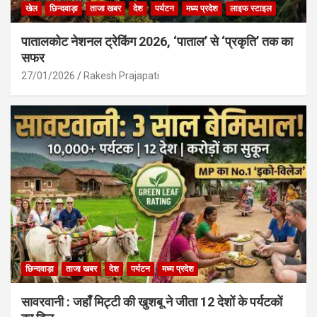
खेल
छिन्दवाड़ा
ताजा खबर
देश
पर्यटन
मध्य प्रदेश
लाइफ स्टाइल
पातालकोट नेशनल ट्रेकिंग 2026, ‘पाताल’ से ‘प्रकृति’ तक का
सफर
27/01/2026
Rakesh Prajapati
छिन्दवाड़ा
ताजा खबर
देश
पर्यटन
मध्य प्रदेश
सावरवानी : जहाँ मिट्टी की खुशबू ने जीता 12 देशों के पर्यटकों