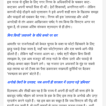
इस नरक से मुक्ति के लिए नगर निगम के अधिकारियों के चक्कर काट-
काटकर अपनी चप्पलें घिस दी थीं। ढेरों शिकायतें, अनगिनत मांगें— लेकिन
कागजी घोड़े दौड़ाने वाले प्रशासन ने इसे अपनी शाही शान के खिलाफ समझा
और फाइलों को दबाकर बैठ गया। निगम की इस ‘लापरवाह और अंधी’
अनदेखी से तंग आकर आखिरकार पार्षद ने तय किया कि सिस्टम अगर मर
चुका है, तो उसका अंतिम संस्कार श्रमदान से ही होगा।
बिना किसी ‘लवाजमे’ के सीधे कचरे पर वार
आमतौर पर राजनेताओं को केवल चुनाव के वक्त या फोटो खिंचवाने के लिए
झाड़ू पकड़े देखा जाता है, जहाँ चार फोटोग्राफर और दस चमचे आगे-पीछे
डोलते हैं। लेकिन यहाँ नजारा अलग था। पार्षद श्री चौहान बिना किसी
तामझाम के, एक आम मजदूर की तरह नाले के भीतर उतरे और फावड़े से
कीचड़-कचरा बाहर फेंकने लगे। यह नजारा उन अफसरों के मुंह पर सबसे
बड़ा तमाचा था जो टैक्स का पैसा डकारकर मखमली कुर्सियों पर बैठकर
‘स्वच्छता का ज्ञान’ बांटते हैं।
अनोखे तेवरों के उस्ताद: जब अपनी ही सरकार में उठाना पड़े ‘हथियार’
दिलचस्प और तीखी बात यह है कि राज्य में अपनी ही पार्टी की सत्ता होने के
बावजूद पार्षद चौहान को जनता के हक के लिए इस तरह के अनोखे और उग्र
प्रदर्शन करने पड़ते हैं। यह इस बात का सबूत है कि जब सिस्टम की रीढ़ की
हड्डी गल जाती है, तो पार्टी लाइनों से ऊपर उठकर लड़ना पड़ता है। अभी