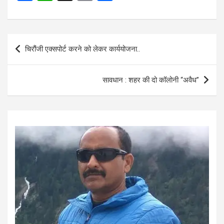
a
h
m
h
ce
at
ail
ar
b
s
e
Post
चिरौंजी एक्सपोर्ट करने को लेकर कार्ययोजना..
o
A
navigation
o
p
सावधान : शहर की दो कॉलोनी “अवैध”
k
p