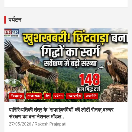
a
h
m
h
ce
at
ail
ar
b
s
e
पर्यटन
o
A
o
p
k
p
छिन्दवाड़ा
ताजा खबर
देश
पर्यटन
मध्य प्रदेश
राजनीति
पारिस्थितिकी तंत्र के ‘सफाईकर्मियों’ की लौटी रौनक,वल्चर
संरक्षण का बना नेशनल मॉडल..
27/05/2026
Rakesh Prajapati