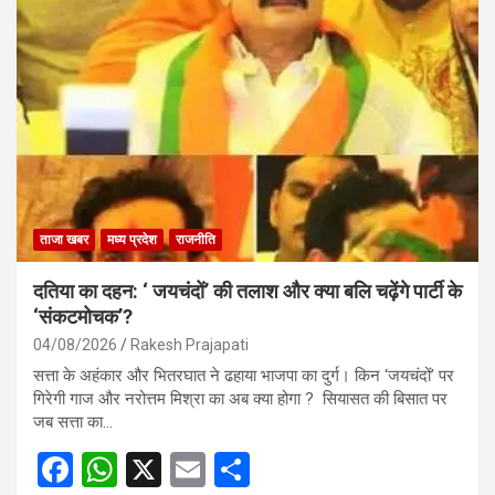
b
s
e
o
A
o
p
k
p
ताजा खबर
मध्य प्रदेश
राजनीति
दतिया का दहन: ‘ जयचंदों’ की तलाश और क्या बलि चढ़ेंगे पार्टी के
‘संकटमोचक’?
04/08/2026
Rakesh Prajapati
सत्ता के अहंकार और भितरघात ने ढहाया भाजपा का दुर्ग। किन ‘जयचंदों’ पर
गिरेगी गाज और नरोत्तम मिश्रा का अब क्या होगा ? सियासत की बिसात पर
जब सत्ता का…
F
W
X
E
S