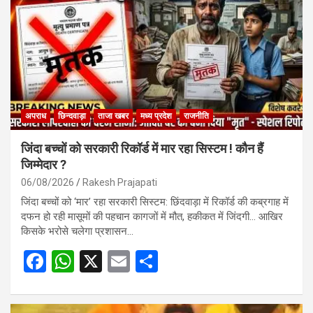
अपराध
छिन्दवाड़ा
ताजा खबर
मध्य प्रदेश
राजनीति
जिंदा बच्चों को सरकारी रिकॉर्ड में मार रहा सिस्टम ! कौन हैं
जिम्मेदार ?
06/08/2026
Rakesh Prajapati
जिंदा बच्चों को ‘मार’ रहा सरकारी सिस्टम: छिंदवाड़ा में रिकॉर्ड की कब्रगाह में
दफन हो रही मासूमों की पहचान कागजों में मौत, हकीकत में जिंदगी… आखिर
किसके भरोसे चलेगा प्रशासन…
F
W
X
E
S
a
h
m
h
ce
at
ail
ar