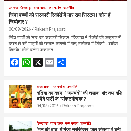
अपराध
छिन्दवाड़ा
ताजा खबर
मध्य प्रदेश
राजनीति
जिंदा बच्चों को सरकारी रिकॉर्ड में मार रहा सिस्टम ! कौन हैं
जिम्मेदार ?
06/08/2026
Rakesh Prajapati
जिंदा बच्चों को ‘मार’ रहा सरकारी सिस्टम: छिंदवाड़ा में रिकॉर्ड की कब्रगाह में
दफन हो रही मासूमों की पहचान कागजों में मौत, हकीकत में जिंदगी… आखिर
किसके भरोसे चलेगा प्रशासन…
F
W
X
E
S
a
h
m
h
ce
at
ail
ar
b
s
ताजा खबर
मध्य प्रदेश
e
राजनीति
दतिया का दहन: ‘ जयचंदों’ की तलाश और क्या बलि
o
A
चढ़ेंगे पार्टी के ‘संकटमोचक’?
o
p
04/08/2026
Rakesh Prajapati
k
p
छिन्दवाड़ा
ताजा खबर
मध्य प्रदेश
राजनीति
‘मन की बात’ में गूंजा नरसिंहपुर: जल संरक्षण में बनी