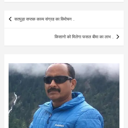
ce
at
ail
ar
b
s
e
Post
सतपुड़ा सप्तक काव्य संग्रह का विमोचन ..
o
A
navigation
o
p
किसानो को मिलेगा फसल बीमा का लाभ ..
k
p