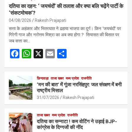
दतिया का दहन: ‘ जयचंदों’ की तलाश और क्या बलि चढ़ेंगे पार्टी के
‘संकटमोचक’?
04/08/2026
Rakesh Prajapati
सत्ता के अहंकार और भितरघात ने ढहाया भाजपा का दुर्ग। किन ‘जयचंदों’ पर
गिरेगी गाज और नरोत्तम मिश्रा का अब क्या होगा ? सियासत की बिसात पर
जब सत्ता का…
F
W
X
E
S
a
h
m
h
ce
at
ail
ar
b
s
छिन्दवाड़ा
ताजा खबर
मध्य प्रदेश
e
राजनीति
‘मन की बात’ में गूंजा नरसिंहपुर: जल संरक्षण में बनी
o
A
राष्ट्रीय मिसाल
o
p
31/07/2026
Rakesh Prajapati
k
p
ताजा खबर
मध्य प्रदेश
राजनीति
दतिया का सन्नाटा ! कम वोटिंग ने उड़ाई BJP-
कांग्रेस के दिग्गजों की नींद