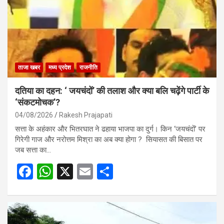
ताजा खबर
मध्य प्रदेश
राजनीति
दतिया का दहन: ‘ जयचंदों’ की तलाश और क्या बलि चढ़ेंगे पार्टी के
‘संकटमोचक’?
04/08/2026
Rakesh Prajapati
सत्ता के अहंकार और भितरघात ने ढहाया भाजपा का दुर्ग। किन ‘जयचंदों’ पर
गिरेगी गाज और नरोत्तम मिश्रा का अब क्या होगा ? सियासत की बिसात पर
जब सत्ता का…
F
W
X
E
S
a
h
m
h
ce
at
ail
ar
b
s
e