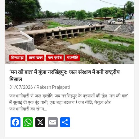
o
A
o
p
k
p
छिन्दवाड़ा
ताजा खबर
मध्य प्रदेश
राजनीति
‘मन की बात’ में गूंजा नरसिंहपुर: जल संरक्षण में बनी राष्ट्रीय
मिसाल
31/07/2026
Rakesh Prajapati
जनभागीदारी से जल क्रांति: जब नरसिंहपुर के प्रयासों की गूंज ‘मन की बात’
में सुनाई दी एक बूंद पानी, एक बड़ा बदलाव ! जब नीति, नेतृत्व और
जनभागीदारी का संगम…
F
W
X
E
S
a
h
m
h