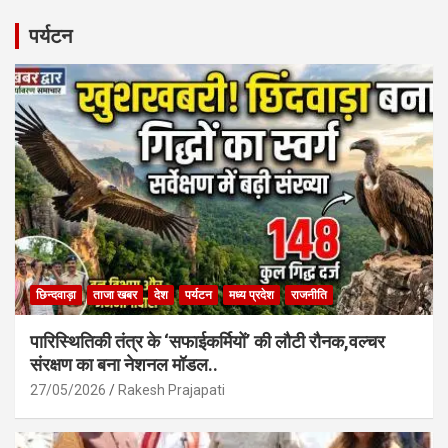
ce
at
ail
ar
b
s
e
पर्यटन
o
A
o
p
k
p
छिन्दवाड़ा
ताजा खबर
देश
पर्यटन
मध्य प्रदेश
राजनीति
पारिस्थितिकी तंत्र के ‘सफाईकर्मियों’ की लौटी रौनक,वल्चर
संरक्षण का बना नेशनल मॉडल..
27/05/2026
Rakesh Prajapati