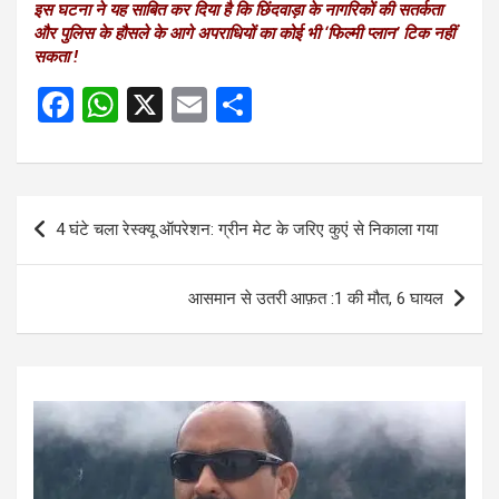
इस घटना ने यह साबित कर दिया है कि छिंदवाड़ा के नागरिकों की सतर्कता
और पुलिस के हौसले के आगे अपराधियों का कोई भी ‘फिल्मी प्लान’ टिक नहीं
सकता !
F
W
X
E
S
a
h
m
h
ce
at
ail
ar
b
s
e
Post
4 घंटे चला रेस्क्यू ऑपरेशन: ग्रीन मेट के जरिए कुएं से निकाला गया
o
A
navigation
o
p
आसमान से उतरी आफ़त :1 की मौत, 6 घायल
k
p