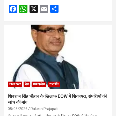
F
W
X
E
S
a
h
m
h
ce
at
ail
ar
b
s
e
o
A
o
p
k
p
ताजा खबर
देश
मध्य प्रदेश
राजनीति
शिवराज सिंह चौहान के खिलाफ EOW में शिकायत, संपत्तियों की
जांच की मांग
08/08/2026
Rakesh Prajapati