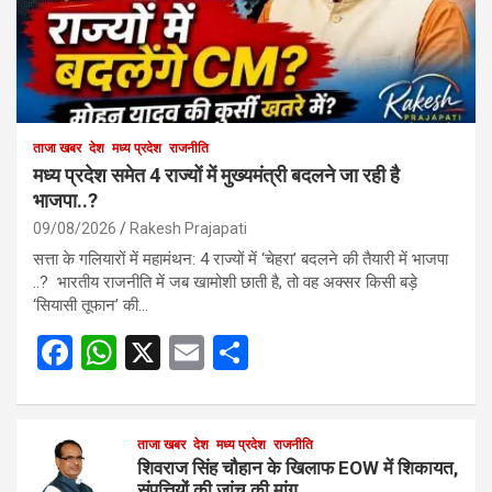
ताजा खबर
देश
मध्य प्रदेश
राजनीति
मध्य प्रदेश समेत 4 राज्यों में मुख्यमंत्री बदलने जा रही है
भाजपा..?
09/08/2026
Rakesh Prajapati
सत्ता के गलियारों में महामंथन: 4 राज्यों में ‘चेहरा’ बदलने की तैयारी में भाजपा
..? भारतीय राजनीति में जब खामोशी छाती है, तो वह अक्सर किसी बड़े
‘सियासी तूफान’ की…
F
W
X
E
S
a
h
m
h
ce
at
ail
ar
b
s
ताजा खबर
देश
मध्य प्रदेश
e
राजनीति
शिवराज सिंह चौहान के खिलाफ EOW में शिकायत,
संपत्तियों की जांच की मांग