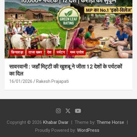
छिन्दवाड़ा
ताजा खबर
देश
पर्यटन
मध्य प्रदेश
सावरवानी : जहाँ मिट्टी की खुशबू ने जीता 12 देशों के पर्यटकों
का दिल
16/01/2026
Rakesh Prajapati
Copyright © 2026
Khabar Dwar
Theme by:
Theme Horse
Proudly Powered by:
WordPress