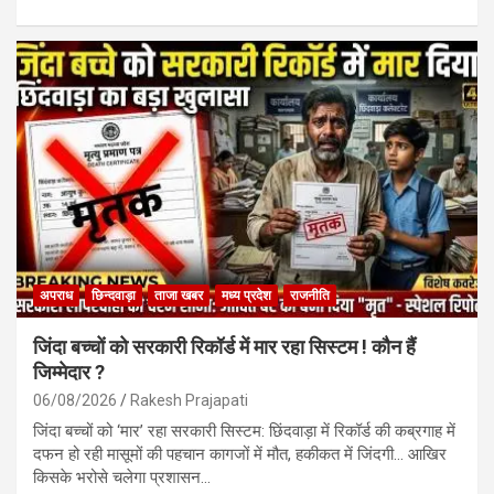
a
h
m
h
ce
at
ail
ar
b
s
e
o
A
o
p
k
p
अपराध
छिन्दवाड़ा
ताजा खबर
मध्य प्रदेश
राजनीति
जिंदा बच्चों को सरकारी रिकॉर्ड में मार रहा सिस्टम ! कौन हैं
जिम्मेदार ?
06/08/2026
Rakesh Prajapati
जिंदा बच्चों को ‘मार’ रहा सरकारी सिस्टम: छिंदवाड़ा में रिकॉर्ड की कब्रगाह में
दफन हो रही मासूमों की पहचान कागजों में मौत, हकीकत में जिंदगी… आखिर
किसके भरोसे चलेगा प्रशासन…