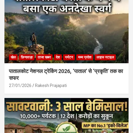
खेल
छिन्दवाड़ा
ताजा खबर
देश
पर्यटन
मध्य प्रदेश
लाइफ स्टाइल
पातालकोट नेशनल ट्रेकिंग 2026, ‘पाताल’ से ‘प्रकृति’ तक का
सफर
27/01/2026
Rakesh Prajapati