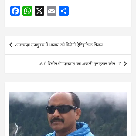
F
W
X
E
S
a
h
m
h
ce
at
ail
ar
b
s
e
Post
अमरवाड़ा उपचुनाव में भाजपा को मिलेगी ऐतिहासिक विजय ..
o
A
navigation
o
p
ॐ में विलीनओमप्रकाश का असली गुनाहगार कौन ..?
k
p