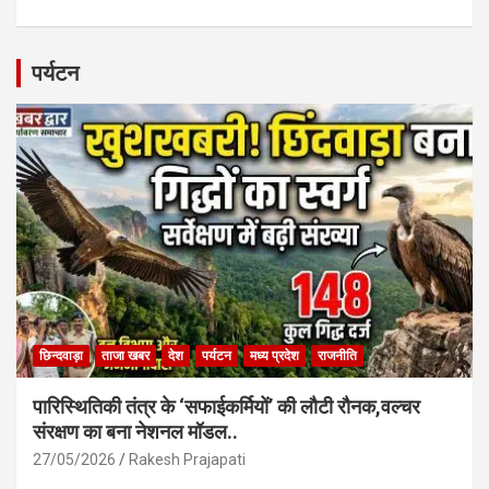
a
h
m
h
ce
at
ail
ar
b
s
e
पर्यटन
o
A
o
p
k
p
छिन्दवाड़ा
ताजा खबर
देश
पर्यटन
मध्य प्रदेश
राजनीति
पारिस्थितिकी तंत्र के ‘सफाईकर्मियों’ की लौटी रौनक,वल्चर
संरक्षण का बना नेशनल मॉडल..
27/05/2026
Rakesh Prajapati