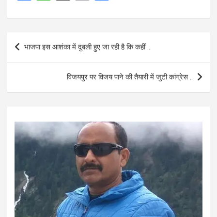
a
h
m
h
ce
at
ail
ar
b
s
e
Post
भाजपा इस आशंका में दुबली हुए जा रही है कि कहीं ..
o
A
navigation
o
p
विजयपुर पर विजय पाने की तैयारी में जुटी कांग्रेस ..
k
p