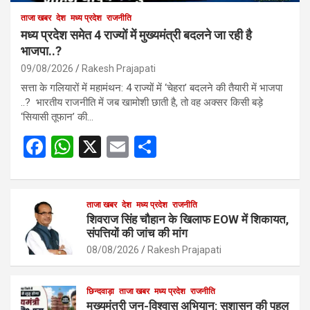
ताजा खबर
देश
मध्य प्रदेश
राजनीति
मध्य प्रदेश समेत 4 राज्यों में मुख्यमंत्री बदलने जा रही है
भाजपा..?
09/08/2026
Rakesh Prajapati
सत्ता के गलियारों में महामंथन: 4 राज्यों में ‘चेहरा’ बदलने की तैयारी में भाजपा
..? भारतीय राजनीति में जब खामोशी छाती है, तो वह अक्सर किसी बड़े
‘सियासी तूफान’ की…
F
W
X
E
S
a
h
m
h
ce
at
ail
ar
b
s
ताजा खबर
देश
मध्य प्रदेश
e
राजनीति
शिवराज सिंह चौहान के खिलाफ EOW में शिकायत,
o
A
संपत्तियों की जांच की मांग
o
p
08/08/2026
Rakesh Prajapati
k
p
छिन्दवाड़ा
ताजा खबर
मध्य प्रदेश
राजनीति
मुख्यमंत्री जन-विश्वास अभियान: सुशासन की पहल