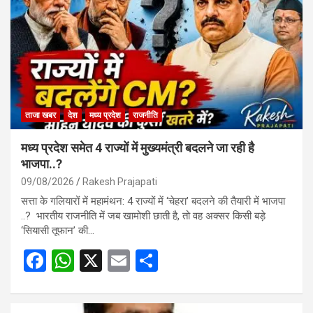
ताजा खबर
देश
मध्य प्रदेश
राजनीति
मध्य प्रदेश समेत 4 राज्यों में मुख्यमंत्री बदलने जा रही है
भाजपा..?
09/08/2026
Rakesh Prajapati
सत्ता के गलियारों में महामंथन: 4 राज्यों में ‘चेहरा’ बदलने की तैयारी में भाजपा
..? भारतीय राजनीति में जब खामोशी छाती है, तो वह अक्सर किसी बड़े
‘सियासी तूफान’ की…
F
W
X
E
S
a
h
m
h
ce
at
ail
ar