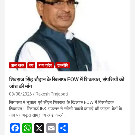
b
s
e
o
A
o
p
k
p
ताजा खबर
देश
मध्य प्रदेश
राजनीति
शिवराज सिंह चौहान के खिलाफ EOW में शिकायत, संपत्तियों की
जांच की मांग
08/08/2026
Rakesh Prajapati
सियासत में भूचाल: पूर्व सीएम शिवराज के खिलाफ EOW में विस्फोटक
शिकायत ! रिटायर्ड IFS अफसर ने खोली ‘काली कमाई’ की फाइल, बेटों के
नाम पर अकूत साम्राज्य खड़ा करने…
F
W
X
E
S