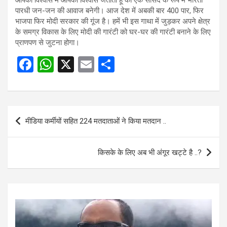
आपको विश्वास मैं आपको विश्वास जताता हूं की एक सांसद के रूप में भारती
पारधी जन-जन की आवाज बनेगी। आज देश में अबकी बार 400 पार, फिर
भाजपा फिर मोदी सरकार की गूंज है। हमें भी इस गाथा में जुड़कर अपने क्षेत्र
के समग्र विकास के लिए मोदी की गारंटी को घर-घर की गारंटी बनाने के लिए
प्राणपण से जुटना होगा।
F
W
X
E
S
a
h
m
h
ce
at
ail
ar
b
s
e
Post
मीडिया कर्मीयों सहित 224 मतदाताओं ने किया मतदान ..
o
A
navigation
o
p
किसके के लिए अब भी अंगूर खट्टे है ..?
k
p