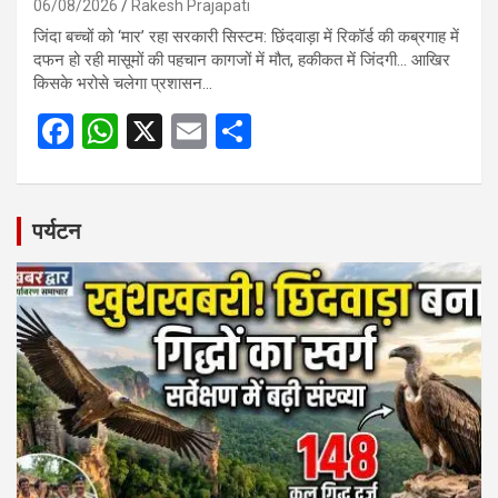
06/08/2026
Rakesh Prajapati
जिंदा बच्चों को ‘मार’ रहा सरकारी सिस्टम: छिंदवाड़ा में रिकॉर्ड की कब्रगाह में
दफन हो रही मासूमों की पहचान कागजों में मौत, हकीकत में जिंदगी… आखिर
किसके भरोसे चलेगा प्रशासन…
F
W
X
E
S
a
h
m
h
ce
at
ail
ar
b
s
e
पर्यटन
o
A
o
p
k
p