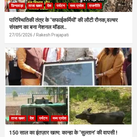
छिन्दवाड़ा
ताजा खबर
देश
पर्यटन
मध्य प्रदेश
राजनीति
पारिस्थितिकी तंत्र के ‘सफाईकर्मियों’ की लौटी रौनक,वल्चर
संरक्षण का बना नेशनल मॉडल..
27/05/2026
Rakesh Prajapati
ताजा खबर
देश
पर्यटन
मध्य प्रदेश
150 साल का इंतज़ार खत्म: कान्हा के ‘सुल्तान’ की वापसी !