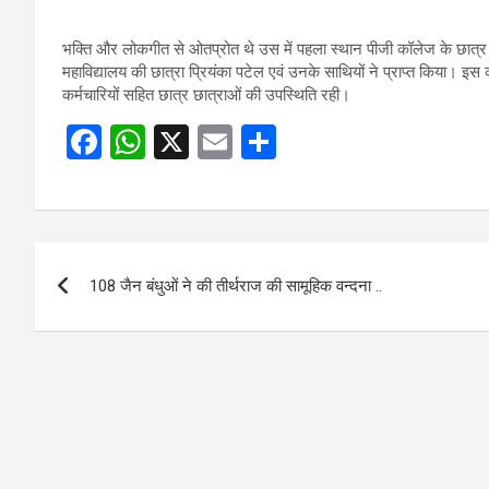
भक्ति और लोकगीत से ओतप्रोत थे उस में पहला स्थान पीजी कॉलेज के छात्र हर्
महाविद्यालय की छात्रा प्रियंका पटेल एवं उनके साथियों ने प्राप्त किया। इस का
कर्मचारियों सहित छात्र छात्राओं की उपस्थिति रही।
F
W
X
E
S
a
h
m
h
ce
at
ail
ar
b
s
e
Post
o
A
108 जैन बंधुओं ने की तीर्थराज की सामूहिक वन्दना ..
navigation
o
p
k
p