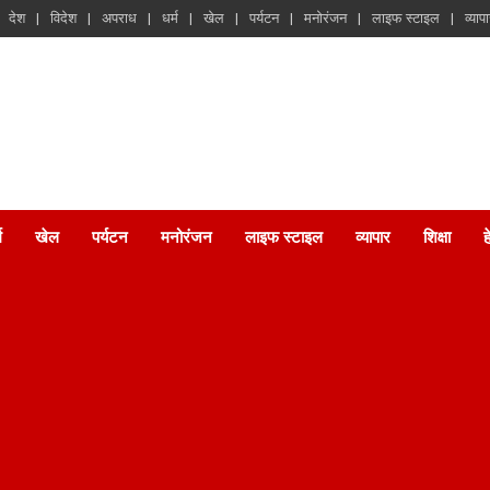
देश
विदेश
अपराध
धर्म
खेल
पर्यटन
मनोरंजन
लाइफ स्टाइल
व्याप
म
खेल
पर्यटन
मनोरंजन
लाइफ स्टाइल
व्यापार
शिक्षा
ह