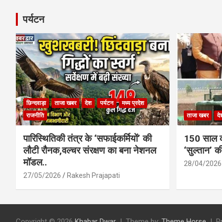
पर्यटन
छिन्दवाड़ा
ताजा खबर
देश
पर्यटन
मध्य प्रदेश
राजनीति
ताजा खबर
दे
पारिस्थितिकी तंत्र के ‘सफाईकर्मियों’ की
150 साल का
लौटी रौनक,वल्चर संरक्षण का बना नेशनल
‘सुल्तान’ क
मॉडल..
28/04/2026
27/05/2026
Rakesh Prajapati
Copyright © 2026
Khabar Dwar
Theme by:
Theme Horse
P