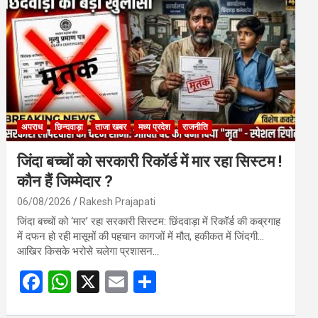
o
A
o
p
k
p
अपराध
छिन्दवाड़ा
ताजा खबर
मध्य प्रदेश
राजनीति
जिंदा बच्चों को सरकारी रिकॉर्ड में मार रहा सिस्टम !
कौन हैं जिम्मेदार ?
06/08/2026
Rakesh Prajapati
जिंदा बच्चों को ‘मार’ रहा सरकारी सिस्टम: छिंदवाड़ा में रिकॉर्ड की कब्रगाह
में दफन हो रही मासूमों की पहचान कागजों में मौत, हकीकत में जिंदगी…
आखिर किसके भरोसे चलेगा प्रशासन…
F
W
X
E
S
a
h
m
h