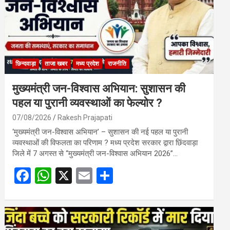
छिन्दवाड़ा
ताजा खबर
मध्य प्रदेश
राजनीति
मुख्यमंत्री जन-विश्वास अभियान: सुशासन की
पहल या पुरानी व्यवस्थाओं का फेल्योर ?
07/08/2026
Rakesh Prajapati
‘मुख्यमंत्री जन-विश्वास अभियान’ – सुशासन की नई पहल या पुरानी
व्यवस्थाओं की विफलता का परिणाम ? मध्य प्रदेश सरकार द्वारा छिंदवाड़ा
जिले में 7 अगस्त से “मुख्यमंत्री जन-विश्वास अभियान 2026”…
F
W
X
E
S
a
h
m
h
ce
at
ail
ar
b
s
e