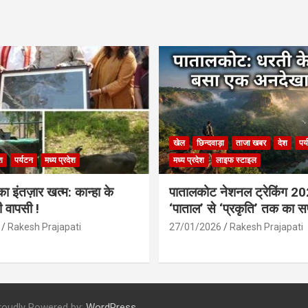
खेल
छिन्दवाड़ा
ताजा खबर
देश
पर
श
पर्यटन
मध्य प्रदेश
मध्य प्रदेश
लाइफ स्टाइल
 इंतज़ार खत्म: कान्हा के
पातालकोट नेशनल ट्रेकिंग 2
ी वापसी !
‘पाताल’ से ‘प्रकृति’ तक का 
Rakesh Prajapati
27/01/2026
Rakesh Prajapati
roudly Powered by:
WordPress