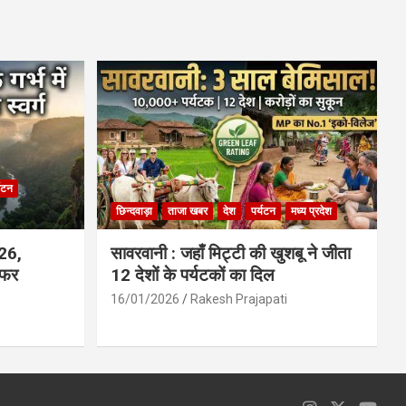
ce
at
ail
ar
b
s
e
o
A
o
p
k
p
्यटन
छिन्दवाड़ा
ताजा खबर
देश
पर्यटन
मध्य प्रदेश
026,
सावरवानी : जहाँ मिट्टी की खुशबू ने जीता
सफर
12 देशों के पर्यटकों का दिल
16/01/2026
Rakesh Prajapati