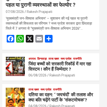
पहल या पुरानी व्यवस्थाओं का फेल्योर ?
07/08/2026
Rakesh Prajapati
‘मुख्यमंत्री जन-विश्वास अभियान’ – सुशासन की नई पहल या पुरानी
व्यवस्थाओं की विफलता का परिणाम ? मध्य प्रदेश सरकार द्वारा छिंदवाड़ा
जिले में 7 अगस्त से “मुख्यमंत्री जन-विश्वास अभियान 2026”…
F
W
X
E
S
a
h
m
h
ce
at
ail
ar
b
s
अपराध
छिन्दवाड़ा
ताजा खबर
e
मध्य प्रदेश
राजनीति
जिंदा बच्चों को सरकारी रिकॉर्ड में मार रहा
o
A
सिस्टम ! कौन हैं जिम्मेदार ?
o
p
06/08/2026
Rakesh Prajapati
k
p
ताजा खबर
मध्य प्रदेश
राजनीति
दतिया का दहन: ‘ जयचंदों’ की तलाश और
क्या बलि चढ़ेंगे पार्टी के ‘संकटमोचक’?
04/08/2026
Rakesh Prajapati