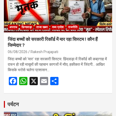
k
p
अपराध
छिन्दवाड़ा
ताजा खबर
मध्य प्रदेश
राजनीति
जिंदा बच्चों को सरकारी रिकॉर्ड में मार रहा सिस्टम ! कौन हैं
जिम्मेदार ?
06/08/2026
Rakesh Prajapati
जिंदा बच्चों को ‘मार’ रहा सरकारी सिस्टम: छिंदवाड़ा में रिकॉर्ड की कब्रगाह में
दफन हो रही मासूमों की पहचान कागजों में मौत, हकीकत में जिंदगी… आखिर
किसके भरोसे चलेगा प्रशासन…
F
W
X
E
S
a
h
m
h
ce
at
ail
ar
b
s
e
पर्यटन
o
A