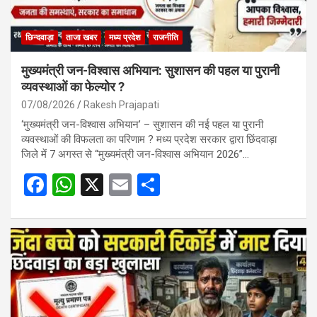
छिन्दवाड़ा
ताजा खबर
मध्य प्रदेश
राजनीति
मुख्यमंत्री जन-विश्वास अभियान: सुशासन की पहल या पुरानी
व्यवस्थाओं का फेल्योर ?
07/08/2026
Rakesh Prajapati
‘मुख्यमंत्री जन-विश्वास अभियान’ – सुशासन की नई पहल या पुरानी
व्यवस्थाओं की विफलता का परिणाम ? मध्य प्रदेश सरकार द्वारा छिंदवाड़ा
जिले में 7 अगस्त से “मुख्यमंत्री जन-विश्वास अभियान 2026”…
F
W
X
E
S
a
h
m
h
ce
at
ail
ar
b
s
e
o
A
o
p