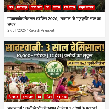
खेल
छिन्दवाड़ा
ताजा खबर
देश
पर्यटन
मध्य प्रदेश
लाइफ स्टाइल
पातालकोट नेशनल ट्रेकिंग 2026, ‘पाताल’ से ‘प्रकृति’ तक का
सफर
27/01/2026
Rakesh Prajapati
छिन्दवाड़ा
ताजा खबर
देश
पर्यटन
मध्य प्रदेश
सावरवानी : जहाँ मिट्टी की खुशबू ने जीता 12 देशों के पर्यटकों