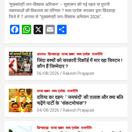
‘मुख्यमंत्री जन-विश्वास अभियान’ – सुशासन की नई पहल या पुरानी
व्यवस्थाओं की विफलता का परिणाम ? मध्य प्रदेश सरकार द्वारा छिंदवाड़ा
जिले में 7 अगस्त से “मुख्यमंत्री जन-विश्वास अभियान 2026”…
F
W
X
E
S
a
h
m
h
ce
at
ail
ar
b
s
अपराध
छिन्दवाड़ा
ताजा खबर
e
मध्य प्रदेश
राजनीति
जिंदा बच्चों को सरकारी रिकॉर्ड में मार रहा सिस्टम !
o
A
कौन हैं जिम्मेदार ?
o
p
06/08/2026
Rakesh Prajapati
k
p
ताजा खबर
मध्य प्रदेश
राजनीति
दतिया का दहन: ‘ जयचंदों’ की तलाश और क्या बलि
चढ़ेंगे पार्टी के ‘संकटमोचक’?
04/08/2026
Rakesh Prajapati
छिन्दवाड़ा
ताजा खबर
मध्य प्रदेश
राजनीति