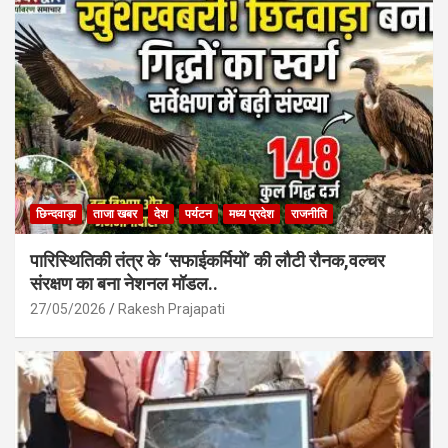
o
p
k
p
छिन्दवाड़ा
ताजा खबर
देश
पर्यटन
मध्य प्रदेश
राजनीति
पारिस्थितिकी तंत्र के ‘सफाईकर्मियों’ की लौटी रौनक,वल्चर
संरक्षण का बना नेशनल मॉडल..
27/05/2026
Rakesh Prajapati