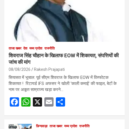
ताजा खबर
देश
मध्य प्रदेश
राजनीति
शिवराज सिंह चौहान के खिलाफ EOW में शिकायत, संपत्तियों की
जांच की मांग
08/08/2026
Rakesh Prajapati
सियासत में भूचाल: पूर्व सीएम शिवराज के खिलाफ EOW में विस्फोटक
शिकायत ! रिटायर्ड IFS अफसर ने खोली ‘काली कमाई’ की फाइल, बेटों के
नाम पर अकूत साम्राज्य खड़ा करने…
F
W
X
E
S
a
h
m
h
ce
at
ail
ar
छिन्दवाड़ा
ताजा खबर
मध्य प्रदेश
राजनीति