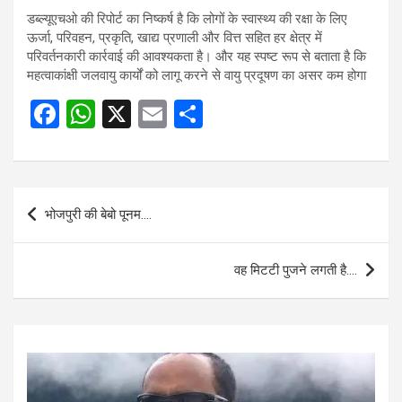
डब्ल्यूएचओ की रिपोर्ट का निष्कर्ष है कि लोगों के स्वास्थ्य की रक्षा के लिए
ऊर्जा, परिवहन, प्रकृति, खाद्य प्रणाली और वित्त सहित हर क्षेत्र में
परिवर्तनकारी कार्रवाई की आवश्यकता है। और यह स्पष्ट रूप से बताता है कि
महत्वाकांक्षी जलवायु कार्यों को लागू करने से वायु प्रदूषण का असर कम होगा
F
W
X
E
S
a
h
m
h
ce
at
ail
ar
b
s
e
Post
भोजपुरी की बेबो पूनम….
o
A
navigation
o
p
वह मिटटी पुजने लगती है….
k
p