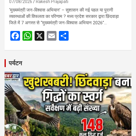
07/08/2026
Rakesh Prajapati
‘मुख्यमंत्री जन-विश्वास अभियान’ – सुशासन की नई पहल या पुरानी
व्यवस्थाओं की विफलता का परिणाम ? मध्य प्रदेश सरकार द्वारा छिंदवाड़ा
जिले में 7 अगस्त से “मुख्यमंत्री जन-विश्वास अभियान 2026”…
F
W
X
E
S
a
h
m
h
ce
at
ail
ar
b
s
e
पर्यटन
o
A
o
p
k
p