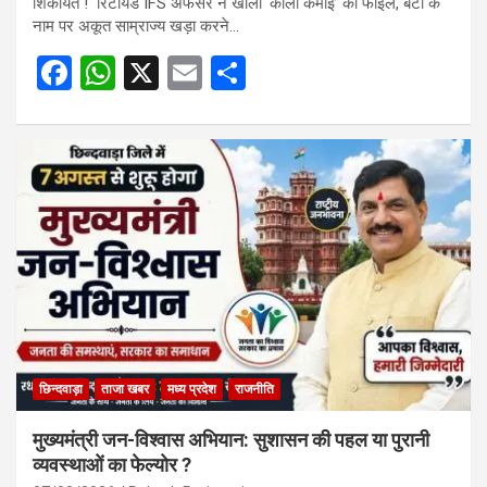
शिकायत ! रिटायर्ड IFS अफसर ने खोली ‘काली कमाई’ की फाइल, बेटों के
नाम पर अकूत साम्राज्य खड़ा करने…
F
W
X
E
S
a
h
m
h
ce
at
ail
ar
b
s
e
o
A
o
p
k
p
छिन्दवाड़ा
ताजा खबर
मध्य प्रदेश
राजनीति
मुख्यमंत्री जन-विश्वास अभियान: सुशासन की पहल या पुरानी
व्यवस्थाओं का फेल्योर ?