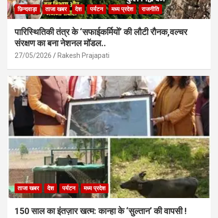
छिन्दवाड़ा
ताजा खबर
देश
पर्यटन
मध्य प्रदेश
राजनीति
पारिस्थितिकी तंत्र के ‘सफाईकर्मियों’ की लौटी रौनक,वल्चर
संरक्षण का बना नेशनल मॉडल..
27/05/2026
Rakesh Prajapati
ताजा खबर
देश
पर्यटन
मध्य प्रदेश
150 साल का इंतज़ार खत्म: कान्हा के ‘सुल्तान’ की वापसी !