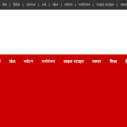
देश
विदेश
अपराध
धर्म
खेल
पर्यटन
मनोरंजन
लाइफ स्टाइल
व्याप
म
खेल
पर्यटन
मनोरंजन
लाइफ स्टाइल
व्यापार
शिक्षा
ह