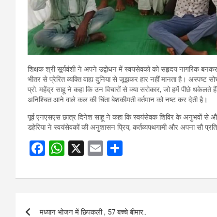
शिक्षक श्री सूर्यवंशी ने अपने उद्बोधन में स्वयसेवको को सहृदय नागरिक बनकर
भीतर से प्रेरित व्यक्ति वाह्य दुनिया से जूझकर हार नहीं मानता है। अस्पष्
प्रो. महेंद्र साहू ने कहा कि उन विचारों से क्या सरोकार, जो हमें पीछे धकेलत
अनिश्चित आने वाले कल की चिंता बेशकीमती वर्तमान को नष्ट कर देती है।
पूर्व एनएसएस छात्र दिनेश साहू ने कहा कि स्वयंसेवक शिविर के अनुभवों से औ
डहेरिया ने स्वयंसेवकों की अनुशासन प्रिय, कर्तव्यपथगामी और अपना सौ प्र
F
W
X
E
S
a
h
m
h
ce
at
ail
ar
b
s
e
Post
o
A
मध्यान भोजन में छिपकली , 57 बच्चे बीमार..