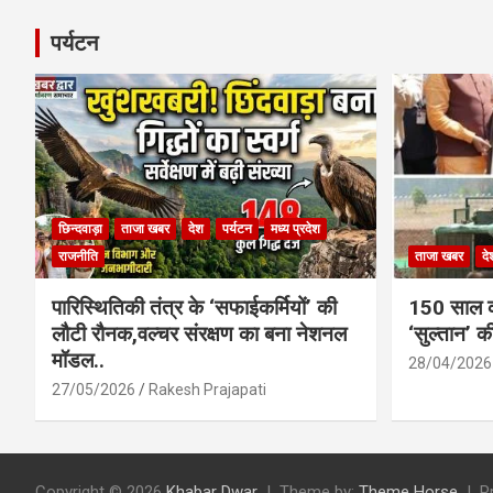
पर्यटन
छिन्दवाड़ा
ताजा खबर
देश
पर्यटन
मध्य प्रदेश
राजनीति
ताजा खबर
दे
पारिस्थितिकी तंत्र के ‘सफाईकर्मियों’ की
150 साल का
लौटी रौनक,वल्चर संरक्षण का बना नेशनल
‘सुल्तान’ क
मॉडल..
28/04/2026
27/05/2026
Rakesh Prajapati
Copyright © 2026
Khabar Dwar
Theme by:
Theme Horse
P