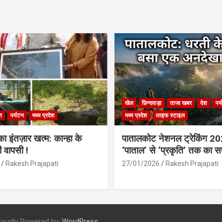
खेल
छिन्दवाड़ा
ताजा खबर
देश
पर
श
पर्यटन
मध्य प्रदेश
मध्य प्रदेश
लाइफ स्टाइल
 इंतज़ार खत्म: कान्हा के
पातालकोट नेशनल ट्रेकिंग 2
ी वापसी !
‘पाताल’ से ‘प्रकृति’ तक का 
Rakesh Prajapati
27/01/2026
Rakesh Prajapati
roudly Powered by:
WordPress