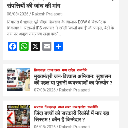
संपत्तियों की जांच की मांग
08/08/2026
Rakesh Prajapati
सियासत में भूचाल: पूर्व सीएम शिवराज के खिलाफ EOW में विस्फोटक
शिकायत ! रिटायर्ड IFS अफसर ने खोली ‘काली कमाई’ की फाइल, बेटों के
नाम पर अकूत साम्राज्य खड़ा करने…
F
W
X
E
S
a
h
m
h
ce
at
ail
ar
b
s
छिन्दवाड़ा
ताजा खबर
मध्य प्रदेश
e
राजनीति
मुख्यमंत्री जन-विश्वास अभियान: सुशासन
o
A
की पहल या पुरानी व्यवस्थाओं का फेल्योर ?
o
p
07/08/2026
Rakesh Prajapati
k
p
अपराध
छिन्दवाड़ा
ताजा खबर
मध्य प्रदेश
राजनीति
जिंदा बच्चों को सरकारी रिकॉर्ड में मार रहा
सिस्टम ! कौन हैं जिम्मेदार ?
06/08/2026
Rakesh Prajapati