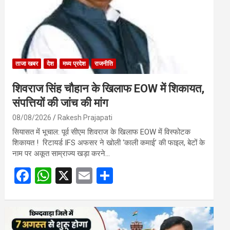
ताजा खबर
देश
मध्य प्रदेश
राजनीति
शिवराज सिंह चौहान के खिलाफ EOW में शिकायत,
संपत्तियों की जांच की मांग
08/08/2026
Rakesh Prajapati
सियासत में भूचाल: पूर्व सीएम शिवराज के खिलाफ EOW में विस्फोटक
शिकायत ! रिटायर्ड IFS अफसर ने खोली ‘काली कमाई’ की फाइल, बेटों के
नाम पर अकूत साम्राज्य खड़ा करने…
F
W
X
E
S
a
h
m
h
ce
at
ail
ar
b
s
e