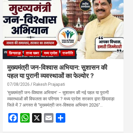
o
A
o
p
k
p
छिन्दवाड़ा
ताजा खबर
मध्य प्रदेश
राजनीति
मुख्यमंत्री जन-विश्वास अभियान: सुशासन की
पहल या पुरानी व्यवस्थाओं का फेल्योर ?
07/08/2026
Rakesh Prajapati
‘मुख्यमंत्री जन-विश्वास अभियान’ – सुशासन की नई पहल या पुरानी
व्यवस्थाओं की विफलता का परिणाम ? मध्य प्रदेश सरकार द्वारा छिंदवाड़ा
जिले में 7 अगस्त से “मुख्यमंत्री जन-विश्वास अभियान 2026”…
F
W
X
E
S
a
h
m
h