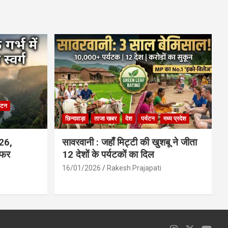
ce
at
ail
ar
b
s
e
o
A
o
p
k
p
्यटन
छिन्दवाड़ा
ताजा खबर
देश
पर्यटन
मध्य प्रदेश
026,
सावरवानी : जहाँ मिट्टी की खुशबू ने जीता
सफर
12 देशों के पर्यटकों का दिल
16/01/2026
Rakesh Prajapati