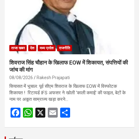
o
p
k
p
ताजा खबर
देश
मध्य प्रदेश
राजनीति
शिवराज सिंह चौहान के खिलाफ EOW में शिकायत, संपत्तियों की
जांच की मांग
08/08/2026
Rakesh Prajapati
सियासत में भूचाल: पूर्व सीएम शिवराज के खिलाफ EOW में विस्फोटक
शिकायत ! रिटायर्ड IFS अफसर ने खोली ‘काली कमाई’ की फाइल, बेटों के
नाम पर अकूत साम्राज्य खड़ा करने…
F
W
X
E
S
a
h
m
h
ce
at
ail
ar