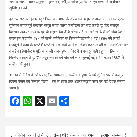
संघ के साथी छात्र अनुष्का, कृष्णनम, नमी,अनिकेत ,अभिलाषा एवं बच्चों ने भागीदारी
सुनिश्चित की
इस अवसर पर हिंद मजदूर किसान पंचायत के संस्थापक महान समाजवादी नेता एवं ट्रेड
यूनियन लीडर पूर्व केंद्रीय मंत्री साथी जारी फर्नांडिस को याद करते हुए हिंद मजदूर
किसान पंचायत मध्य प्रदेश के महासचिव डीके प्रजापति ने अपने साथियों को संबोधित
करते हुए कहा कि 134 वर्ष पहले अमेरिका के शिकागो शहर मे 1 मई 1886 को लाखों
मजदूरों ने काम के घण्टे 8 घण्टे सीमित किये जाने को लेकर हड़ताल की थी।आन्दोलन पर
4 मई को हेमार्केट में पुलिस गोलीचालन हुआ , जिसमें 4 मजदूर शहीद हुए । हिंसा का
जिम्मेदार ठहराते हुए 7 मजदूर नेताओं को मौत की सजा सुनाई गई। 11 नवंबर1887 में
उन्हें फांसी हुई।
1889 में पेरिस में अंतरराष्ट्रीय समाजवादी सम्मेलन हुआ जिसमें दुनिया भर में मजदूर
दिवस मनाने का फैसला किया। तब से आज तक अंतरराष्ट्रीय स्तर पर मई दिवस मनाया
जाता है।
F
W
X
E
S
a
h
m
h
ce
at
ail
ar
b
s
e
Post
कोरोना पर जीत के लिए संयम और विश्वास आवश्यक – इस्पात राज्यमंत्री