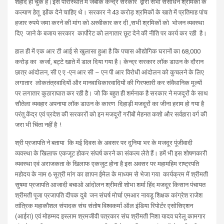
शहीद हो चुके है।इस परिस्थिति में जबकि केन्द्र सरकार द्वारा सभी संसाधन श्रमिकों के
कल्याण हेतू झोंक देने चाहिए थे। सरकार ने 43 करोड़ श्रमिकों के खाते में प्रतिमाह पांच
हजार रुपये जमा करने की मांग को अस्वीकार कर दी ,सभी श्रमिकों को भोजन व्यवस्था
दिए जाने के बजाय सरकार कार्पोरेट को लगातार छूट देने की नीति पर कार्य कर रही है।
हाल ही में एक आर टी आई से खुलासा हुआ है कि पचास औद्योगिक घरानों का 68,000
करोड़ का कर्जा, बट्टे खाते में डाल दिया गया है। केन्द्र सरकार लॉक डाउन के दौरान
छात्र आंदोलन, सी ए ए -एन आर सी – एन पी आर विरोधी आंदोलन को कुचलने के लिए
लगातार लोकतंत्रवादियों और मानवाधिकारवादियों की गिरफ्तारी कर संवैधानिक मूल्यों
पर लगातार कुठाराघात कर रही है। जो कि बहुत ही शर्मनाक है सरकार ने मजदूरों के साथ
सौतेला व्यवहार अपनाया लॉक डाउन के कारण दिहाड़ी मजदूरों का जीना हराम हो गया है
परंतु केंद्र एवं प्रदेश की सरकारों को इन मजदूरों गरीबों मेहनत कशो और सर्वहारा वर्ग की
जरा भी चिंता नहीं है !
श्री प्रजापति ने बताया कि मई दिवस के अवसर पर दुनिया भर के मजदूर पूंजीवादी
व्यवस्था के खिलाफ एकजूट होकर संघर्ष करने का संकल्प लेते हैं। हमें भी इस शोषणकारी
व्यवस्था एवं अराजकता के खिलाफ एकजुट होना है इस अवसर पर महामहिम राष्ट्रपति
महोदय के नाम 6 सूत्री मांग का ज्ञापन ईमेल के माध्यम से भेजा गया कार्यक्रम में श्रीमती
सुषमा प्रजापति आजादी बचाओ आंदोलन श्रीमती शोभा शर्मा हिंद मजदूर किसान पंचायत
श्रीमती पूजा प्रजापति दीपक दुबे जन संघर्ष मोर्चा एमआर नायडू शिक्षक कांग्रेश राजेश
तांत्रिक महाकौशल संपादक संघ संतोष विश्वकर्मा ऑल इंडिया रिपोर्टर एसोसिएशन
(आईरा) एवं मोहम्मद इस्लाम श्रमजीवी पत्रकार संघ श्रीमती निशा यादव घरेलू कामगार