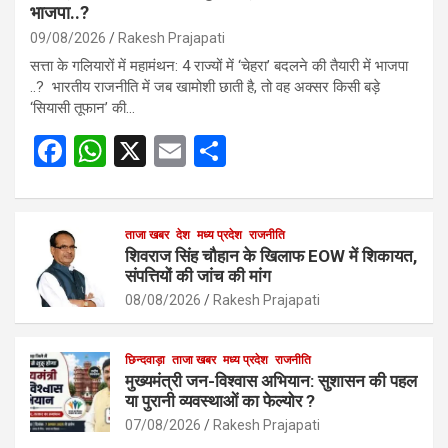
भाजपा..?
09/08/2026
Rakesh Prajapati
सत्ता के गलियारों में महामंथन: 4 राज्यों में ‘चेहरा’ बदलने की तैयारी में भाजपा
..? भारतीय राजनीति में जब खामोशी छाती है, तो वह अक्सर किसी बड़े
‘सियासी तूफान’ की…
F
W
X
E
S
a
h
m
h
ce
at
ail
ar
b
s
ताजा खबर
देश
मध्य प्रदेश
e
राजनीति
शिवराज सिंह चौहान के खिलाफ EOW में शिकायत,
o
A
संपत्तियों की जांच की मांग
o
p
08/08/2026
Rakesh Prajapati
k
p
छिन्दवाड़ा
ताजा खबर
मध्य प्रदेश
राजनीति
मुख्यमंत्री जन-विश्वास अभियान: सुशासन की पहल
या पुरानी व्यवस्थाओं का फेल्योर ?
07/08/2026
Rakesh Prajapati