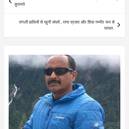
o
A
navigation
कुलस्ते
o
p
k
p
जंगली हाथियों से खुनी संघर्ष , राणा प्रताप और शिवा गम्भीर रूप से
घायल..