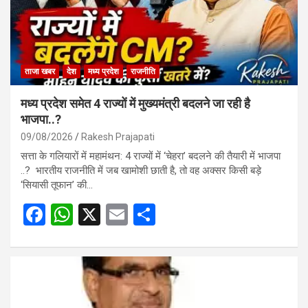
ताजा खबर
देश
मध्य प्रदेश
राजनीति
मध्य प्रदेश समेत 4 राज्यों में मुख्यमंत्री बदलने जा रही है
भाजपा..?
09/08/2026
Rakesh Prajapati
सत्ता के गलियारों में महामंथन: 4 राज्यों में ‘चेहरा’ बदलने की तैयारी में भाजपा
..? भारतीय राजनीति में जब खामोशी छाती है, तो वह अक्सर किसी बड़े
‘सियासी तूफान’ की…
F
W
X
E
S
a
h
m
h
ce
at
ail
ar
b
s
e
o
A