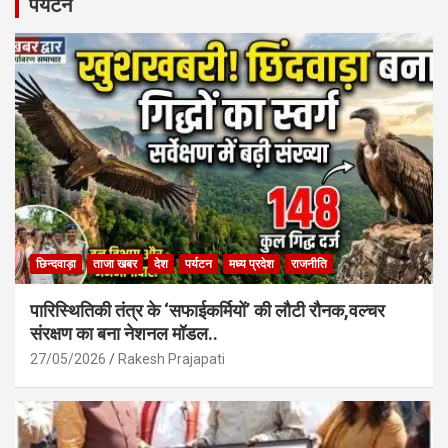
b
s
e
पर्यटन
o
A
o
p
k
p
छिन्दवाड़ा
ताजा खबर
देश
पर्यटन
मध्य प्रदेश
राजनीति
पारिस्थितिकी तंत्र के ‘सफाईकर्मियों’ की लौटी रौनक,वल्चर
संरक्षण का बना नेशनल मॉडल..
27/05/2026
Rakesh Prajapati