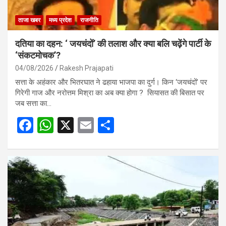
ताजा खबर
मध्य प्रदेश
राजनीति
दतिया का दहन: ‘ जयचंदों’ की तलाश और क्या बलि चढ़ेंगे पार्टी के
‘संकटमोचक’?
04/08/2026
Rakesh Prajapati
सत्ता के अहंकार और भितरघात ने ढहाया भाजपा का दुर्ग। किन ‘जयचंदों’ पर
गिरेगी गाज और नरोत्तम मिश्रा का अब क्या होगा ? सियासत की बिसात पर
जब सत्ता का…
F
W
X
E
S
a
h
m
h
ce
at
ail
ar
b
s
e
o
A
o
p
k
p