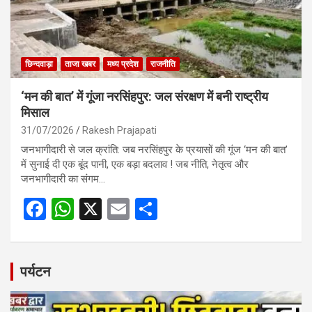
छिन्दवाड़ा
ताजा खबर
मध्य प्रदेश
राजनीति
‘मन की बात’ में गूंजा नरसिंहपुर: जल संरक्षण में बनी राष्ट्रीय
मिसाल
31/07/2026
Rakesh Prajapati
जनभागीदारी से जल क्रांति: जब नरसिंहपुर के प्रयासों की गूंज ‘मन की बात’
में सुनाई दी एक बूंद पानी, एक बड़ा बदलाव ! जब नीति, नेतृत्व और
जनभागीदारी का संगम…
F
W
X
E
S
a
h
m
h
ce
at
ail
ar
b
s
e
पर्यटन
o
A