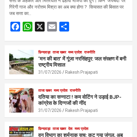
सत्ता के अहंकार और भितरघात ने ढहाया भाजपा का दुर्ग। किन ‘जयचंदों’ पर
गिरेगी गाज और नरोत्तम मिश्रा का अब क्या होगा ? सियासत की बिसात पर
जब सत्ता का…
F
W
X
E
S
a
h
m
h
ce
at
ail
ar
b
s
छिन्दवाड़ा
ताजा खबर
मध्य प्रदेश
e
राजनीति
‘मन की बात’ में गूंजा नरसिंहपुर: जल संरक्षण में बनी
o
A
राष्ट्रीय मिसाल
o
p
31/07/2026
Rakesh Prajapati
k
p
ताजा खबर
मध्य प्रदेश
राजनीति
दतिया का सन्नाटा ! कम वोटिंग ने उड़ाई BJP-
कांग्रेस के दिग्गजों की नींद
31/07/2026
Rakesh Prajapati
छिन्दवाड़ा
ताजा खबर
देश
मध्य प्रदेश
वन विभाग का शर्मनाक सच: कट गया जंगल, अब