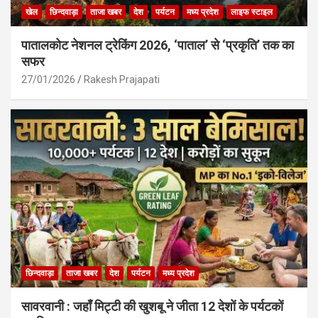
खेल
छिन्दवाड़ा
ताजा खबर
देश
पर्यटन
मध्य प्रदेश
लाइफ स्टाइल
पातालकोट नेशनल ट्रेकिंग 2026, ‘पाताल’ से ‘प्रकृति’ तक का
सफर
27/01/2026
Rakesh Prajapati
छिन्दवाड़ा
ताजा खबर
देश
पर्यटन
मध्य प्रदेश
सावरवानी : जहाँ मिट्टी की खुशबू ने जीता 12 देशों के पर्यटकों