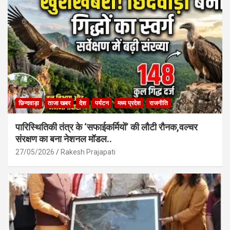
o
p
k
p
छिन्दवाड़ा
ताजा खबर
देश
पर्यटन
मध्य प्रदेश
राजनीति
पारिस्थितिकी तंत्र के ‘सफाईकर्मियों’ की लौटी रौनक,वल्चर
संरक्षण का बना नेशनल मॉडल..
27/05/2026
Rakesh Prajapati