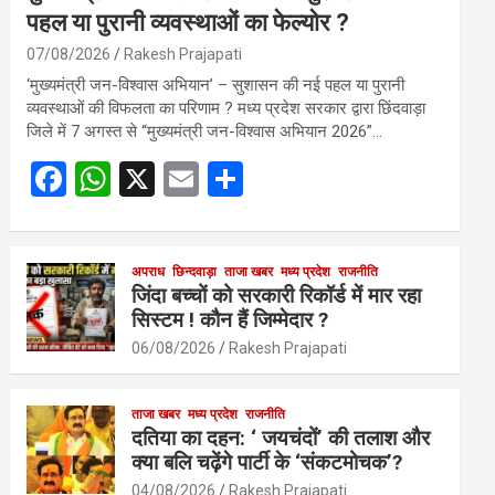
पहल या पुरानी व्यवस्थाओं का फेल्योर ?
07/08/2026
Rakesh Prajapati
‘मुख्यमंत्री जन-विश्वास अभियान’ – सुशासन की नई पहल या पुरानी
व्यवस्थाओं की विफलता का परिणाम ? मध्य प्रदेश सरकार द्वारा छिंदवाड़ा
जिले में 7 अगस्त से “मुख्यमंत्री जन-विश्वास अभियान 2026”…
F
W
X
E
S
a
h
m
h
ce
at
ail
ar
b
s
अपराध
छिन्दवाड़ा
ताजा खबर
e
मध्य प्रदेश
राजनीति
जिंदा बच्चों को सरकारी रिकॉर्ड में मार रहा
o
A
सिस्टम ! कौन हैं जिम्मेदार ?
o
p
06/08/2026
Rakesh Prajapati
k
p
ताजा खबर
मध्य प्रदेश
राजनीति
दतिया का दहन: ‘ जयचंदों’ की तलाश और
क्या बलि चढ़ेंगे पार्टी के ‘संकटमोचक’?
04/08/2026
Rakesh Prajapati