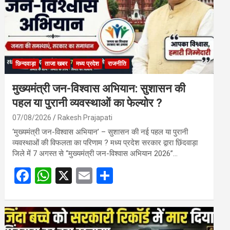
छिन्दवाड़ा
ताजा खबर
मध्य प्रदेश
राजनीति
मुख्यमंत्री जन-विश्वास अभियान: सुशासन की
पहल या पुरानी व्यवस्थाओं का फेल्योर ?
07/08/2026
Rakesh Prajapati
‘मुख्यमंत्री जन-विश्वास अभियान’ – सुशासन की नई पहल या पुरानी
व्यवस्थाओं की विफलता का परिणाम ? मध्य प्रदेश सरकार द्वारा छिंदवाड़ा
जिले में 7 अगस्त से “मुख्यमंत्री जन-विश्वास अभियान 2026”…
F
W
X
E
S
a
h
m
h
ce
at
ail
ar
b
s
e