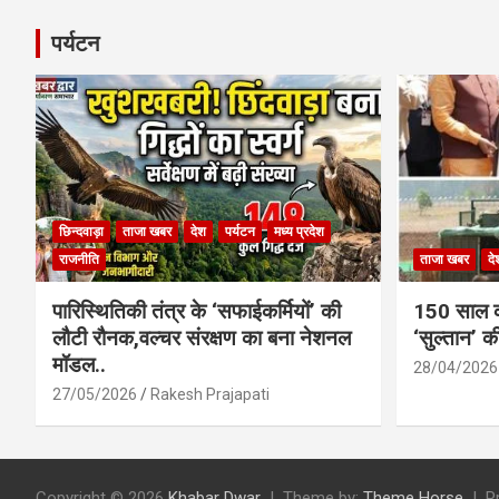
पर्यटन
छिन्दवाड़ा
ताजा खबर
देश
पर्यटन
मध्य प्रदेश
राजनीति
ताजा खबर
दे
पारिस्थितिकी तंत्र के ‘सफाईकर्मियों’ की
150 साल का
लौटी रौनक,वल्चर संरक्षण का बना नेशनल
‘सुल्तान’ क
मॉडल..
28/04/2026
27/05/2026
Rakesh Prajapati
Copyright © 2026
Khabar Dwar
Theme by:
Theme Horse
P