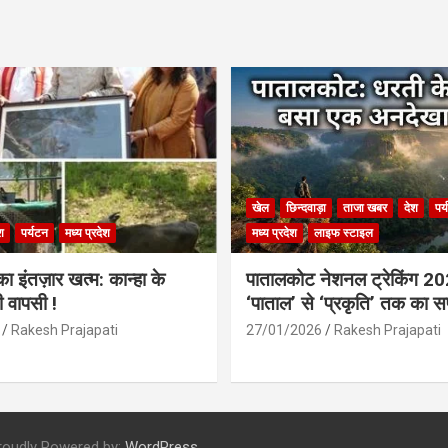
खेल
छिन्दवाड़ा
ताजा खबर
देश
पर
श
पर्यटन
मध्य प्रदेश
मध्य प्रदेश
लाइफ स्टाइल
 इंतज़ार खत्म: कान्हा के
पातालकोट नेशनल ट्रेकिंग 2
ी वापसी !
‘पाताल’ से ‘प्रकृति’ तक का 
Rakesh Prajapati
27/01/2026
Rakesh Prajapati
roudly Powered by:
WordPress