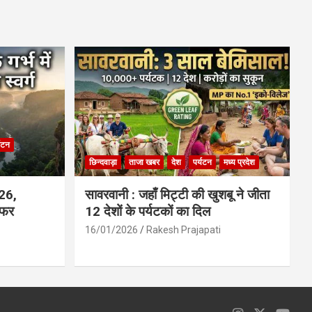
ce
at
ail
ar
b
s
e
o
A
o
p
k
p
्यटन
छिन्दवाड़ा
ताजा खबर
देश
पर्यटन
मध्य प्रदेश
026,
सावरवानी : जहाँ मिट्टी की खुशबू ने जीता
सफर
12 देशों के पर्यटकों का दिल
16/01/2026
Rakesh Prajapati