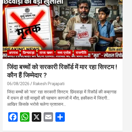
o
A
o
p
k
p
अपराध
छिन्दवाड़ा
ताजा खबर
मध्य प्रदेश
राजनीति
जिंदा बच्चों को सरकारी रिकॉर्ड में मार रहा सिस्टम !
कौन हैं जिम्मेदार ?
06/08/2026
Rakesh Prajapati
जिंदा बच्चों को ‘मार’ रहा सरकारी सिस्टम: छिंदवाड़ा में रिकॉर्ड की कब्रगाह
में दफन हो रही मासूमों की पहचान कागजों में मौत, हकीकत में जिंदगी…
आखिर किसके भरोसे चलेगा प्रशासन…
F
W
X
E
S
a
h
m
h