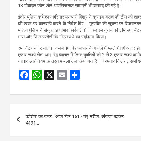
18 मोबाइल फोन और आपत्तिजनक सामग्री भी बरामद की गई है।
इंदौर पुलिस कमिश्नर हरिनारायणचारी मिश्र ने क्राइम ब्रांच की टीम को शहर म
की खबर पर कारवाही करने के निर्देश दिए । मुखबिर की सूचना पर विजयनगर क्ष
महिला पुलिस ने संयुक्त छापामार कार्रवाई की। क्राइम ब्रांच की टीम स्पा सें
मारा और जिस्मफरोशी के गोरखधंधे का पर्दाफाश किया।
स्पा सेंटर का संचालक संजय वर्मा देह व्यापार के मामले में पहले भी गिरफ्तार 
हजार रुपये लेता था। देह व्यापार में लिप्त युवतियों को 2 से 3 हजार रुपये क
व्यापार अधिनियम के तहत मामला दर्ज किया गया है। गिरफ्तार किए गए सभी आर
F
W
X
E
S
a
h
m
h
ce
at
ail
ar
b
s
e
Post
o
A
कोरोना का कहर : आज फिर 1617 नए मरीज, आंकड़ा बढ़कर
navigation
o
p
4191 ..
k
p