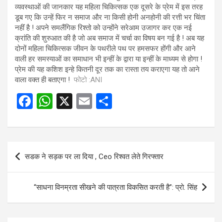
व्यवस्थाओं की जानकार यह महिला चिकित्सक एक दूसरे के प्रेम में इस तरह
डूब गए कि उन्हें फिर न समाज और ना किसी होनी अनहोनी की रत्ती भर चिंता
नहीं है ! अपने समलैंगिक रिश्तो को उन्होंने सरेआम उजागर कर एक नई
क्रांति की शुरुआत की है जो अब समाज में चर्चा का विषय बन गई है ! अब यह
दोनों महिला चिकित्सक जीवन के पथरीले पथ पर हमसफर होंगी और आने
वाली हर समस्याओं का समाधान भी इन्हीं के द्वारा या इन्हीं के माध्यम से होगा !
प्रेम की यह कशिश इन्हे कितनी दूर तक का रास्ता तय कराएगा यह तो आने
वाला वक्त ही बताएगा !
फोटो :ANI
F
W
X
E
S
a
h
m
h
ce
at
ail
ar
b
s
e
Post
सडक ने सड़क पर ला दिया , Ceo रिश्वत लेते गिरफ्तार
o
A
navigation
o
p
“साधना विनम्रता सीखने की पात्रता विकसित करती है”: प्रो. सिंह
k
p