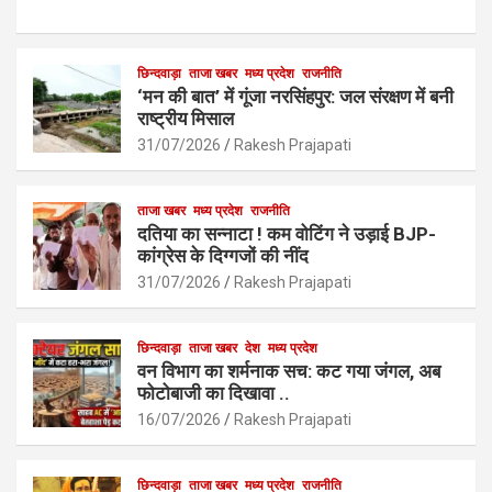
a
h
m
h
ce
at
ail
ar
b
s
छिन्दवाड़ा
ताजा खबर
मध्य प्रदेश
e
राजनीति
‘मन की बात’ में गूंजा नरसिंहपुर: जल संरक्षण में बनी
o
A
राष्ट्रीय मिसाल
o
p
31/07/2026
Rakesh Prajapati
k
p
ताजा खबर
मध्य प्रदेश
राजनीति
दतिया का सन्नाटा ! कम वोटिंग ने उड़ाई BJP-
कांग्रेस के दिग्गजों की नींद
31/07/2026
Rakesh Prajapati
छिन्दवाड़ा
ताजा खबर
देश
मध्य प्रदेश
वन विभाग का शर्मनाक सच: कट गया जंगल, अब
फोटोबाजी का दिखावा ..
16/07/2026
Rakesh Prajapati
छिन्दवाड़ा
ताजा खबर
मध्य प्रदेश
राजनीति