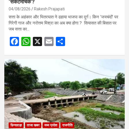
‘संकटमोचक’?
04/08/2026
Rakesh Prajapati
सत्ता के अहंकार और भितरघात ने ढहाया भाजपा का दुर्ग। किन ‘जयचंदों’ पर
गिरेगी गाज और नरोत्तम मिश्रा का अब क्या होगा ? सियासत की बिसात पर
जब सत्ता का…
F
W
X
E
S
a
h
m
h
ce
at
ail
ar
b
s
e
o
A
o
p
k
p
छिन्दवाड़ा
ताजा खबर
मध्य प्रदेश
राजनीति