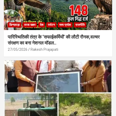
छिन्दवाड़ा
ताजा खबर
देश
पर्यटन
मध्य प्रदेश
राजनीति
पारिस्थितिकी तंत्र के ‘सफाईकर्मियों’ की लौटी रौनक,वल्चर
संरक्षण का बना नेशनल मॉडल..
27/05/2026
Rakesh Prajapati