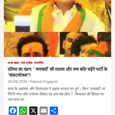
ताजा खबर
मध्य प्रदेश
राजनीति
दतिया का दहन: ‘ जयचंदों’ की तलाश और क्या बलि चढ़ेंगे पार्टी के
‘संकटमोचक’?
04/08/2026
Rakesh Prajapati
सत्ता के अहंकार और भितरघात ने ढहाया भाजपा का दुर्ग। किन ‘जयचंदों’ पर
गिरेगी गाज और नरोत्तम मिश्रा का अब क्या होगा ? सियासत की बिसात पर
जब सत्ता का…
F
W
X
E
S