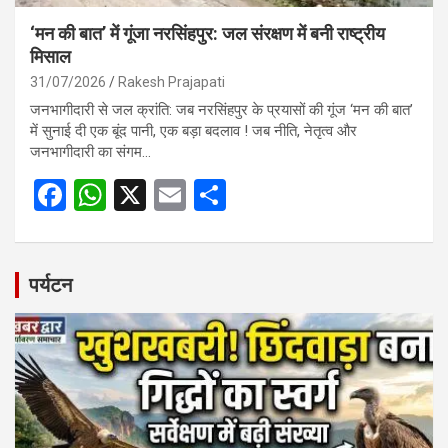
‘मन की बात’ में गूंजा नरसिंहपुर: जल संरक्षण में बनी राष्ट्रीय
मिसाल
31/07/2026
Rakesh Prajapati
जनभागीदारी से जल क्रांति: जब नरसिंहपुर के प्रयासों की गूंज ‘मन की बात’
में सुनाई दी एक बूंद पानी, एक बड़ा बदलाव ! जब नीति, नेतृत्व और
जनभागीदारी का संगम…
F
W
X
E
S
a
h
m
h
ce
at
ail
ar
b
s
e
पर्यटन
o
A
o
p
k
p