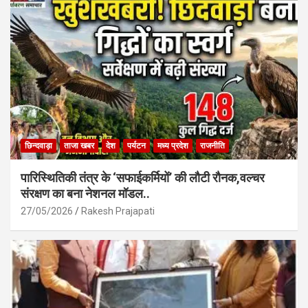
o
p
k
p
छिन्दवाड़ा
ताजा खबर
देश
पर्यटन
मध्य प्रदेश
राजनीति
पारिस्थितिकी तंत्र के ‘सफाईकर्मियों’ की लौटी रौनक,वल्चर
संरक्षण का बना नेशनल मॉडल..
27/05/2026
Rakesh Prajapati