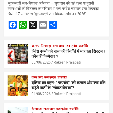
‘मुख्यमंत्री जन-विश्वास अभियान’ – सुशासन की नई पहल या पुरानी
व्यवस्थाओं की विफलता का परिणाम ? मध्य प्रदेश सरकार द्वारा छिंदवाड़ा
जिले में 7 अगस्त से “मुख्यमंत्री जन-विश्वास अभियान 2026”…
F
W
X
E
S
a
h
m
h
ce
at
ail
ar
b
s
अपराध
छिन्दवाड़ा
ताजा खबर
e
मध्य प्रदेश
राजनीति
जिंदा बच्चों को सरकारी रिकॉर्ड में मार रहा सिस्टम !
o
A
कौन हैं जिम्मेदार ?
o
p
06/08/2026
Rakesh Prajapati
k
p
ताजा खबर
मध्य प्रदेश
राजनीति
दतिया का दहन: ‘ जयचंदों’ की तलाश और क्या बलि
चढ़ेंगे पार्टी के ‘संकटमोचक’?
04/08/2026
Rakesh Prajapati
छिन्दवाड़ा
ताजा खबर
मध्य प्रदेश
राजनीति