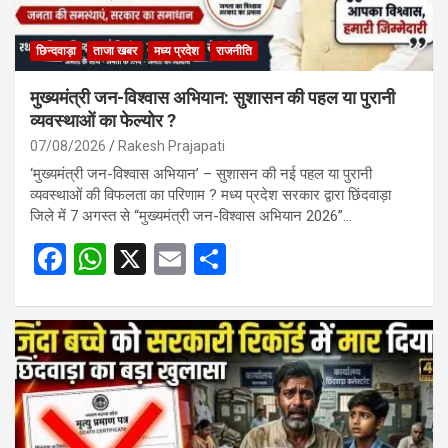
छिन्दवाड़ा
ताजा खबर
मध्य प्रदेश
राजनीति
मुख्यमंत्री जन-विश्वास अभियान: सुशासन की पहल या पुरानी
व्यवस्थाओं का फेल्योर ?
07/08/2026
Rakesh Prajapati
‘मुख्यमंत्री जन-विश्वास अभियान’ – सुशासन की नई पहल या पुरानी
व्यवस्थाओं की विफलता का परिणाम ? मध्य प्रदेश सरकार द्वारा छिंदवाड़ा
जिले में 7 अगस्त से “मुख्यमंत्री जन-विश्वास अभियान 2026”…
F
W
X
E
S
a
h
m
h
ce
at
ail
ar
b
s
e
o
A
o
p