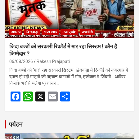
k
p
अपराध
छिन्दवाड़ा
ताजा खबर
मध्य प्रदेश
राजनीति
जिंदा बच्चों को सरकारी रिकॉर्ड में मार रहा सिस्टम ! कौन हैं
जिम्मेदार ?
06/08/2026
Rakesh Prajapati
जिंदा बच्चों को ‘मार’ रहा सरकारी सिस्टम: छिंदवाड़ा में रिकॉर्ड की कब्रगाह में
दफन हो रही मासूमों की पहचान कागजों में मौत, हकीकत में जिंदगी… आखिर
किसके भरोसे चलेगा प्रशासन…
F
W
X
E
S
a
h
m
h
ce
at
ail
ar
b
s
e
पर्यटन
o
A