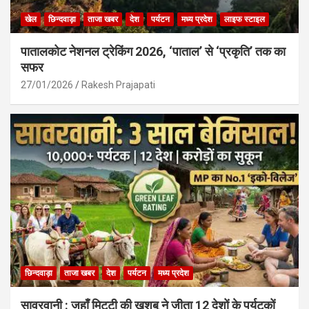
खेल
छिन्दवाड़ा
ताजा खबर
देश
पर्यटन
मध्य प्रदेश
लाइफ स्टाइल
पातालकोट नेशनल ट्रेकिंग 2026, ‘पाताल’ से ‘प्रकृति’ तक का
सफर
27/01/2026
Rakesh Prajapati
छिन्दवाड़ा
ताजा खबर
देश
पर्यटन
मध्य प्रदेश
सावरवानी : जहाँ मिट्टी की खुशबू ने जीता 12 देशों के पर्यटकों