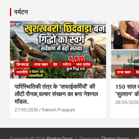
पर्यटन
छिन्दवाड़ा
ताजा खबर
देश
पर्यटन
मध्य प्रदेश
राजनीति
ताजा खबर
दे
पारिस्थितिकी तंत्र के ‘सफाईकर्मियों’ की
150 साल का
लौटी रौनक,वल्चर संरक्षण का बना नेशनल
‘सुल्तान’ क
मॉडल..
28/04/2026
27/05/2026
Rakesh Prajapati
Copyright © 2026
Khabar Dwar
Theme by:
Theme Horse
P