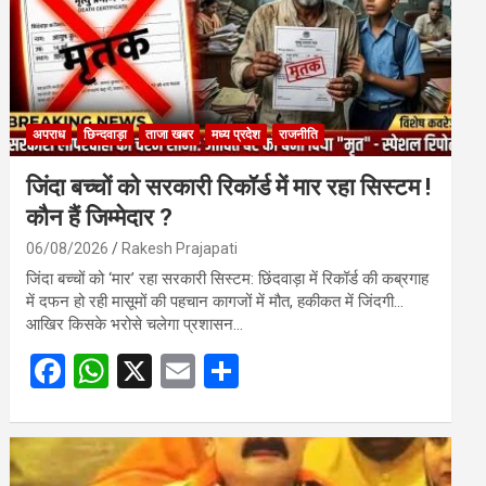
अपराध
छिन्दवाड़ा
ताजा खबर
मध्य प्रदेश
राजनीति
जिंदा बच्चों को सरकारी रिकॉर्ड में मार रहा सिस्टम !
कौन हैं जिम्मेदार ?
06/08/2026
Rakesh Prajapati
जिंदा बच्चों को ‘मार’ रहा सरकारी सिस्टम: छिंदवाड़ा में रिकॉर्ड की कब्रगाह
में दफन हो रही मासूमों की पहचान कागजों में मौत, हकीकत में जिंदगी…
आखिर किसके भरोसे चलेगा प्रशासन…
F
W
X
E
S
a
h
m
h
ce
at
ail
ar
b
s
e