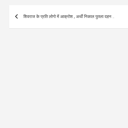
b
s
e
Post
o
A
शिवराज के प्रति लोगो में आक्रोश , अर्थी निकाल पुतला दहन ..
navigation
o
p
k
p