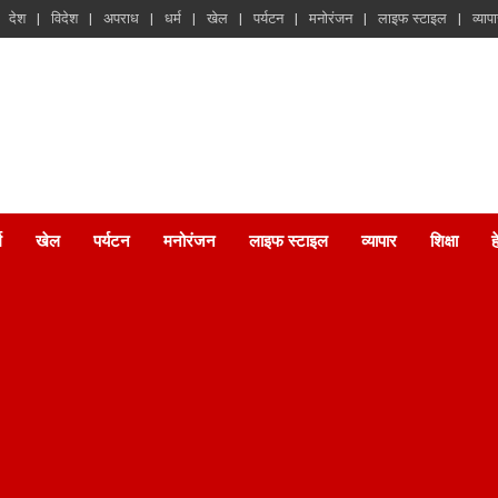
देश
विदेश
अपराध
धर्म
खेल
पर्यटन
मनोरंजन
लाइफ स्टाइल
व्याप
म
खेल
पर्यटन
मनोरंजन
लाइफ स्टाइल
व्यापार
शिक्षा
ह