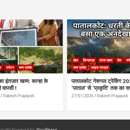
खेल
छिन्दवाड़ा
ताजा खबर
देश
पर
श
पर्यटन
मध्य प्रदेश
मध्य प्रदेश
लाइफ स्टाइल
 इंतज़ार खत्म: कान्हा के
पातालकोट नेशनल ट्रेकिंग 2
ी वापसी !
‘पाताल’ से ‘प्रकृति’ तक का 
Rakesh Prajapati
27/01/2026
Rakesh Prajapati
roudly Powered by:
WordPress