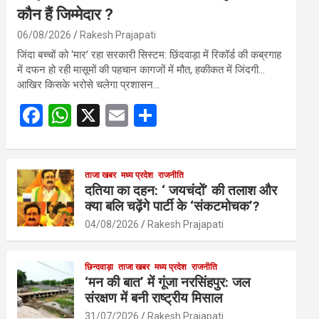
कौन हैं जिम्मेदार ?
06/08/2026
Rakesh Prajapati
जिंदा बच्चों को ‘मार’ रहा सरकारी सिस्टम: छिंदवाड़ा में रिकॉर्ड की कब्रगाह
में दफन हो रही मासूमों की पहचान कागजों में मौत, हकीकत में जिंदगी…
आखिर किसके भरोसे चलेगा प्रशासन…
F
W
X
E
S
a
h
m
h
ce
at
ail
ar
b
s
ताजा खबर
मध्य प्रदेश
e
राजनीति
दतिया का दहन: ‘ जयचंदों’ की तलाश और
o
A
क्या बलि चढ़ेंगे पार्टी के ‘संकटमोचक’?
o
p
04/08/2026
Rakesh Prajapati
k
p
छिन्दवाड़ा
ताजा खबर
मध्य प्रदेश
राजनीति
‘मन की बात’ में गूंजा नरसिंहपुर: जल
संरक्षण में बनी राष्ट्रीय मिसाल
31/07/2026
Rakesh Prajapati