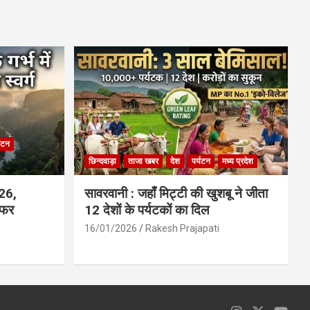
ce
at
ail
ar
b
s
e
o
A
o
p
k
p
्यटन
छिन्दवाड़ा
ताजा खबर
देश
पर्यटन
मध्य प्रदेश
026,
सावरवानी : जहाँ मिट्टी की खुशबू ने जीता
सफर
12 देशों के पर्यटकों का दिल
16/01/2026
Rakesh Prajapati