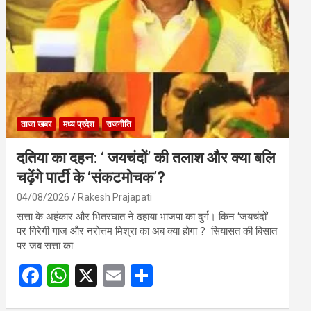
o
A
o
p
k
p
ताजा खबर
मध्य प्रदेश
राजनीति
दतिया का दहन: ‘ जयचंदों’ की तलाश और क्या बलि
चढ़ेंगे पार्टी के ‘संकटमोचक’?
04/08/2026
Rakesh Prajapati
सत्ता के अहंकार और भितरघात ने ढहाया भाजपा का दुर्ग। किन ‘जयचंदों’
पर गिरेगी गाज और नरोत्तम मिश्रा का अब क्या होगा ? सियासत की बिसात
पर जब सत्ता का…
F
W
X
E
S
a
h
m
h