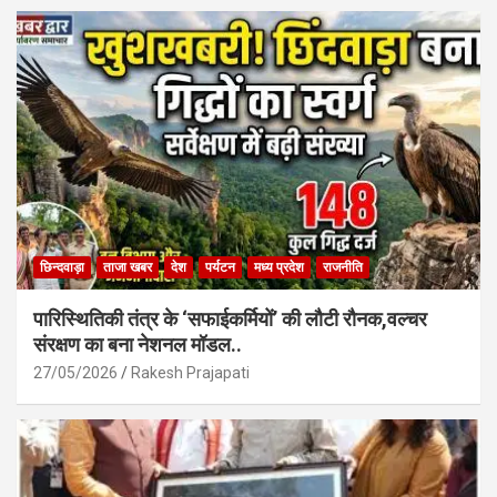
o
A
o
p
k
p
छिन्दवाड़ा
ताजा खबर
देश
पर्यटन
मध्य प्रदेश
राजनीति
पारिस्थितिकी तंत्र के ‘सफाईकर्मियों’ की लौटी रौनक,वल्चर
संरक्षण का बना नेशनल मॉडल..
27/05/2026
Rakesh Prajapati