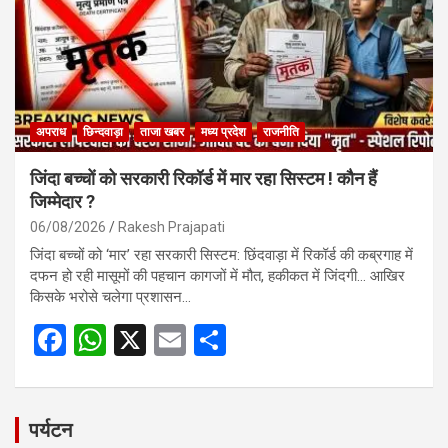
k
p
अपराध
छिन्दवाड़ा
ताजा खबर
मध्य प्रदेश
राजनीति
जिंदा बच्चों को सरकारी रिकॉर्ड में मार रहा सिस्टम ! कौन हैं
जिम्मेदार ?
06/08/2026
Rakesh Prajapati
जिंदा बच्चों को ‘मार’ रहा सरकारी सिस्टम: छिंदवाड़ा में रिकॉर्ड की कब्रगाह में
दफन हो रही मासूमों की पहचान कागजों में मौत, हकीकत में जिंदगी… आखिर
किसके भरोसे चलेगा प्रशासन…
F
W
X
E
S
a
h
m
h
ce
at
ail
ar
b
s
e
पर्यटन