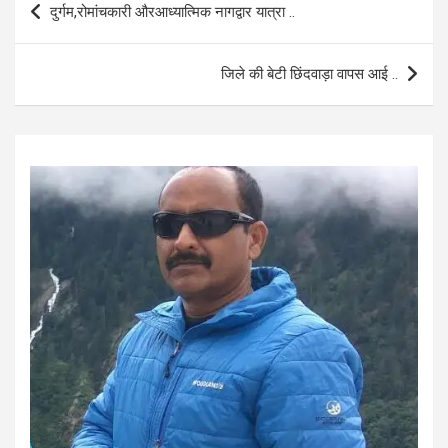
दुर्गम,रोमांचकारी औरआध्‍यात्‍मिक नागद्वार यात्रा ..
o
A
navigation
o
p
जिले की बेटी छिंदवाड़ा वापस आई ..
k
p