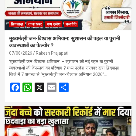
छिन्दवाड़ा
ताजा खबर
मध्य प्रदेश
राजनीति
मुख्यमंत्री जन-विश्वास अभियान: सुशासन की पहल या पुरानी
व्यवस्थाओं का फेल्योर ?
07/08/2026
Rakesh Prajapati
‘मुख्यमंत्री जन-विश्वास अभियान’ – सुशासन की नई पहल या पुरानी
व्यवस्थाओं की विफलता का परिणाम ? मध्य प्रदेश सरकार द्वारा छिंदवाड़ा
जिले में 7 अगस्त से “मुख्यमंत्री जन-विश्वास अभियान 2026”…
F
W
X
E
S
a
h
m
h
ce
at
ail
ar
b
s
e
o
A
o
p