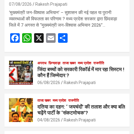
07/08/2026
Rakesh Prajapati
‘मुख्यमंत्री जन-विश्वास अभियान’ – सुशासन की नई पहल या पुरानी
व्यवस्थाओं की विफलता का परिणाम ? मध्य प्रदेश सरकार द्वारा छिंदवाड़ा
जिले में 7 अगस्त से “मुख्यमंत्री जन-विश्वास अभियान 2026”…
F
W
X
E
S
a
h
m
h
ce
at
ail
ar
b
s
अपराध
छिन्दवाड़ा
ताजा खबर
e
मध्य प्रदेश
राजनीति
जिंदा बच्चों को सरकारी रिकॉर्ड में मार रहा सिस्टम !
o
A
कौन हैं जिम्मेदार ?
o
p
06/08/2026
Rakesh Prajapati
k
p
ताजा खबर
मध्य प्रदेश
राजनीति
दतिया का दहन: ‘ जयचंदों’ की तलाश और क्या बलि
चढ़ेंगे पार्टी के ‘संकटमोचक’?
04/08/2026
Rakesh Prajapati