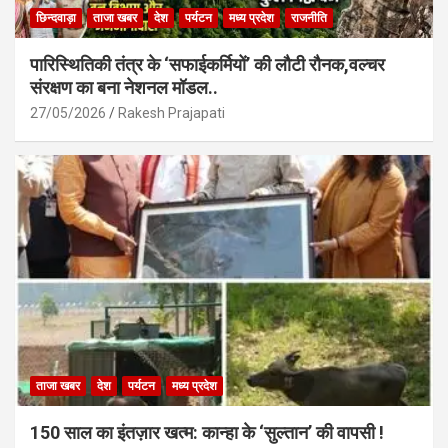
छिन्दवाड़ा
ताजा खबर
देश
पर्यटन
मध्य प्रदेश
राजनीति
पारिस्थितिकी तंत्र के ‘सफाईकर्मियों’ की लौटी रौनक,वल्चर
संरक्षण का बना नेशनल मॉडल..
27/05/2026
Rakesh Prajapati
ताजा खबर
देश
पर्यटन
मध्य प्रदेश
150 साल का इंतज़ार खत्म: कान्हा के ‘सुल्तान’ की वापसी !