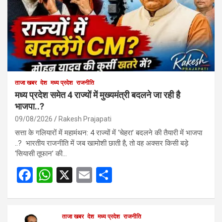
ताजा खबर
देश
मध्य प्रदेश
राजनीति
मध्य प्रदेश समेत 4 राज्यों में मुख्यमंत्री बदलने जा रही है
भाजपा..?
09/08/2026
Rakesh Prajapati
सत्ता के गलियारों में महामंथन: 4 राज्यों में ‘चेहरा’ बदलने की तैयारी में भाजपा
..? भारतीय राजनीति में जब खामोशी छाती है, तो वह अक्सर किसी बड़े
‘सियासी तूफान’ की…
F
W
X
E
S
a
h
m
h
ce
at
ail
ar
ताजा खबर
देश
मध्य प्रदेश
राजनीति