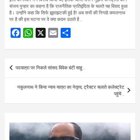
संजय पुन्हार का कहना है कि राजनैतिक प्रतिद्वंदिता के चलते यह विवाद हुआ
है। उन्होंने कहा कि सिर्फ झूमाझटकी हुई है! अब सभी की निगाहे कमलनाथ
पर है की इस घटना पर वे क्या कदम उठाते है ..
F
W
X
E
S
a
h
m
h
ce
at
ail
ar
b
s
e
Post
पदयात्रा पर निकले सांसद विवेक बंटी साहू ..
o
A
navigation
o
p
नकुलनाथ ने किया न्याय यात्रा का नेतृत्व, ट्रैक्टर चलाते कलेक्ट्रेट
k
p
पहुंचे ..