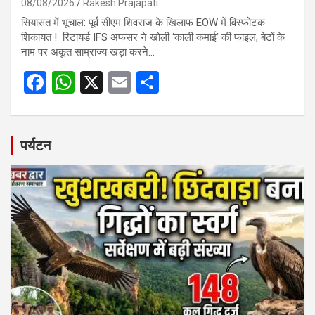
08/08/2026
Rakesh Prajapati
सियासत में भूचाल: पूर्व सीएम शिवराज के खिलाफ EOW में विस्फोटक
शिकायत ! रिटायर्ड IFS अफसर ने खोली ‘काली कमाई’ की फाइल, बेटों के
नाम पर अकूत साम्राज्य खड़ा करने…
F
W
X
E
S
a
h
m
h
ce
at
ail
ar
b
s
e
पर्यटन
o
A
o
p
k
p