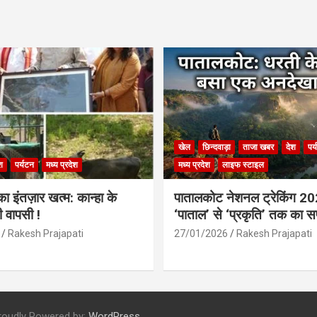
खेल
छिन्दवाड़ा
ताजा खबर
देश
पर
श
पर्यटन
मध्य प्रदेश
मध्य प्रदेश
लाइफ स्टाइल
 इंतज़ार खत्म: कान्हा के
पातालकोट नेशनल ट्रेकिंग 2
ी वापसी !
‘पाताल’ से ‘प्रकृति’ तक का 
Rakesh Prajapati
27/01/2026
Rakesh Prajapati
roudly Powered by:
WordPress