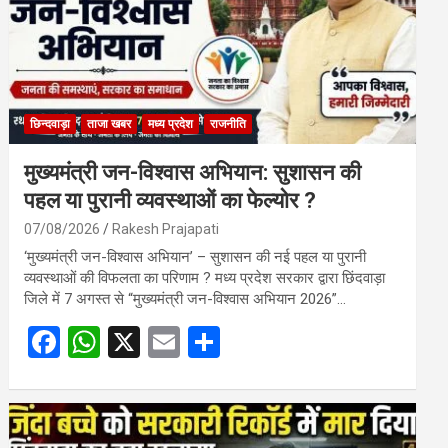
छिन्दवाड़ा
ताजा खबर
मध्य प्रदेश
राजनीति
मुख्यमंत्री जन-विश्वास अभियान: सुशासन की
पहल या पुरानी व्यवस्थाओं का फेल्योर ?
07/08/2026
Rakesh Prajapati
‘मुख्यमंत्री जन-विश्वास अभियान’ – सुशासन की नई पहल या पुरानी
व्यवस्थाओं की विफलता का परिणाम ? मध्य प्रदेश सरकार द्वारा छिंदवाड़ा
जिले में 7 अगस्त से “मुख्यमंत्री जन-विश्वास अभियान 2026”…
F
W
X
E
S
a
h
m
h
ce
at
ail
ar
b
s
e