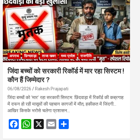
o
A
o
p
k
p
अपराध
छिन्दवाड़ा
ताजा खबर
मध्य प्रदेश
राजनीति
जिंदा बच्चों को सरकारी रिकॉर्ड में मार रहा सिस्टम !
कौन हैं जिम्मेदार ?
06/08/2026
Rakesh Prajapati
जिंदा बच्चों को ‘मार’ रहा सरकारी सिस्टम: छिंदवाड़ा में रिकॉर्ड की कब्रगाह
में दफन हो रही मासूमों की पहचान कागजों में मौत, हकीकत में जिंदगी…
आखिर किसके भरोसे चलेगा प्रशासन…
F
W
X
E
S
a
h
m
h