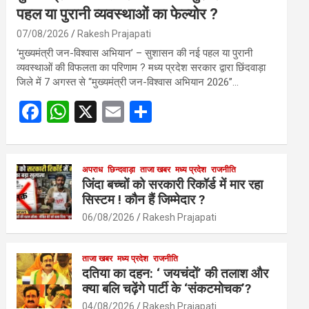
पहल या पुरानी व्यवस्थाओं का फेल्योर ?
07/08/2026
Rakesh Prajapati
‘मुख्यमंत्री जन-विश्वास अभियान’ – सुशासन की नई पहल या पुरानी
व्यवस्थाओं की विफलता का परिणाम ? मध्य प्रदेश सरकार द्वारा छिंदवाड़ा
जिले में 7 अगस्त से “मुख्यमंत्री जन-विश्वास अभियान 2026”…
F
W
X
E
S
a
h
m
h
ce
at
ail
ar
b
s
अपराध
छिन्दवाड़ा
ताजा खबर
e
मध्य प्रदेश
राजनीति
जिंदा बच्चों को सरकारी रिकॉर्ड में मार रहा
o
A
सिस्टम ! कौन हैं जिम्मेदार ?
o
p
06/08/2026
Rakesh Prajapati
k
p
ताजा खबर
मध्य प्रदेश
राजनीति
दतिया का दहन: ‘ जयचंदों’ की तलाश और
क्या बलि चढ़ेंगे पार्टी के ‘संकटमोचक’?
04/08/2026
Rakesh Prajapati