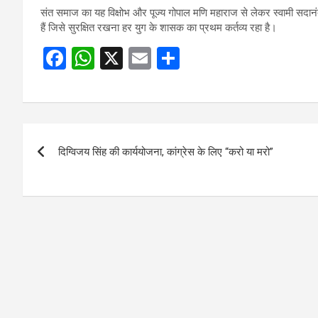
संत समाज का यह विक्षोभ और पूज्य गोपाल मणि महाराज से लेकर स्वामी सदानंद 
हैं जिसे सुरक्षित रखना हर युग के शासक का प्रथम कर्तव्य रहा है।
F
W
X
E
S
a
h
m
h
ce
at
ail
ar
b
s
e
Post
o
A
दिग्विजय सिंह की कार्ययोजना, कांग्रेस के लिए “करो या मरो”
navigation
o
p
k
p