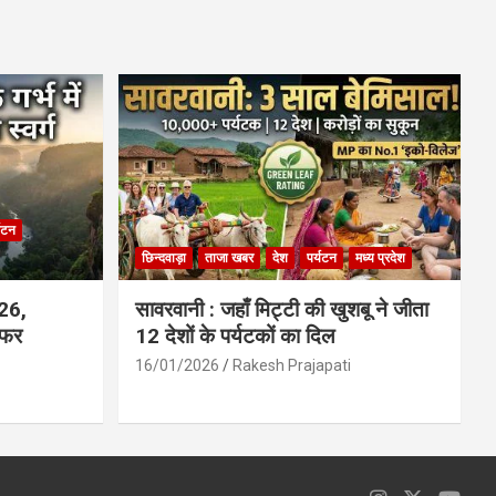
ce
at
ail
ar
b
s
e
o
A
o
p
k
p
्यटन
छिन्दवाड़ा
ताजा खबर
देश
पर्यटन
मध्य प्रदेश
026,
सावरवानी : जहाँ मिट्टी की खुशबू ने जीता
सफर
12 देशों के पर्यटकों का दिल
16/01/2026
Rakesh Prajapati