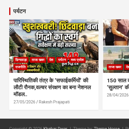
पर्यटन
छिन्दवाड़ा
ताजा खबर
देश
पर्यटन
मध्य प्रदेश
राजनीति
ताजा खबर
दे
पारिस्थितिकी तंत्र के ‘सफाईकर्मियों’ की
150 साल का
लौटी रौनक,वल्चर संरक्षण का बना नेशनल
‘सुल्तान’ क
मॉडल..
28/04/2026
27/05/2026
Rakesh Prajapati
Copyright © 2026
Khabar Dwar
Theme by:
Theme Horse
P