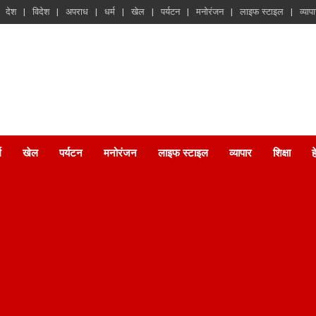
देश
विदेश
अपराध
धर्म
खेल
पर्यटन
मनोरंजन
लाइफ स्टाइल
व्याप
म
खेल
पर्यटन
मनोरंजन
लाइफ स्टाइल
व्यापार
शिक्षा
ह