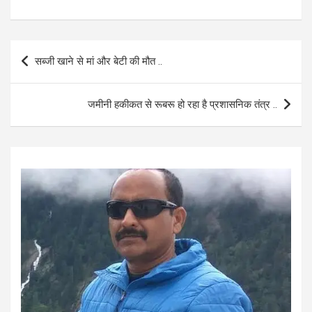
a
h
m
h
ce
at
ail
ar
b
s
e
Post
सब्जी खाने से मां और बेटी की मौत ..
o
A
navigation
o
p
जमीनी हकीकत से रूबरू हो रहा है प्रशासनिक तंत्र ..
k
p