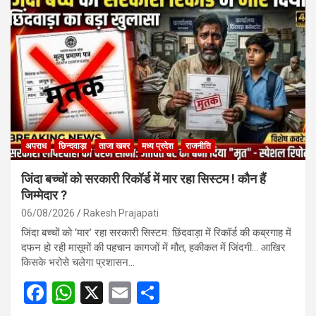
b
s
e
o
A
o
p
k
p
अपराध
छिन्दवाड़ा
ताजा खबर
मध्य प्रदेश
राजनीति
जिंदा बच्चों को सरकारी रिकॉर्ड में मार रहा सिस्टम ! कौन हैं
जिम्मेदार ?
06/08/2026
Rakesh Prajapati
जिंदा बच्चों को ‘मार’ रहा सरकारी सिस्टम: छिंदवाड़ा में रिकॉर्ड की कब्रगाह में
दफन हो रही मासूमों की पहचान कागजों में मौत, हकीकत में जिंदगी… आखिर
किसके भरोसे चलेगा प्रशासन…
F
W
X
E
S
a
h
m
h