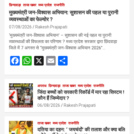
छिन्दवाड़ा
ताजा खबर
मध्य प्रदेश
राजनीति
मुख्यमंत्री जन-विश्वास अभियान: सुशासन की पहल या पुरानी
व्यवस्थाओं का फेल्योर ?
07/08/2026
Rakesh Prajapati
‘मुख्यमंत्री जन-विश्वास अभियान’ – सुशासन की नई पहल या पुरानी
व्यवस्थाओं की विफलता का परिणाम ? मध्य प्रदेश सरकार द्वारा छिंदवाड़ा
जिले में 7 अगस्त से “मुख्यमंत्री जन-विश्वास अभियान 2026”…
F
W
X
E
S
a
h
m
h
ce
at
ail
ar
b
s
अपराध
छिन्दवाड़ा
ताजा खबर
e
मध्य प्रदेश
राजनीति
जिंदा बच्चों को सरकारी रिकॉर्ड में मार रहा सिस्टम !
o
A
कौन हैं जिम्मेदार ?
o
p
06/08/2026
Rakesh Prajapati
k
p
ताजा खबर
मध्य प्रदेश
राजनीति
दतिया का दहन: ‘ जयचंदों’ की तलाश और क्या बलि