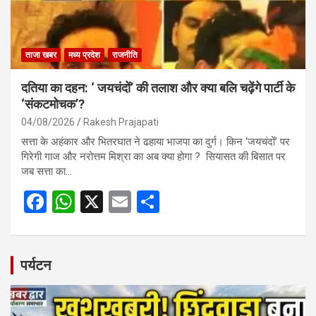
ताजा खबर
मध्य प्रदेश
राजनीति
दतिया का दहन: ‘ जयचंदों’ की तलाश और क्या बलि चढ़ेंगे पार्टी के
‘संकटमोचक’?
04/08/2026
Rakesh Prajapati
सत्ता के अहंकार और भितरघात ने ढहाया भाजपा का दुर्ग। किन ‘जयचंदों’ पर
गिरेगी गाज और नरोत्तम मिश्रा का अब क्या होगा ? सियासत की बिसात पर
जब सत्ता का…
F
W
X
E
S
a
h
m
h
ce
at
ail
ar
b
s
e
पर्यटन
o
A
o
p