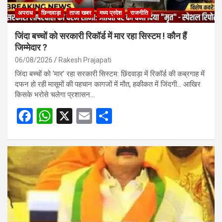
अपराध
छिन्दवाड़ा
ताजा खबर
मध्य प्रदेश
राजनीति
जिंदा बच्चों को सरकारी रिकॉर्ड में मार रहा सिस्टम ! कौन हैं
जिम्मेदार ?
06/08/2026
Rakesh Prajapati
जिंदा बच्चों को ‘मार’ रहा सरकारी सिस्टम: छिंदवाड़ा में रिकॉर्ड की कब्रगाह में
दफन हो रही मासूमों की पहचान कागजों में मौत, हकीकत में जिंदगी… आखिर
किसके भरोसे चलेगा प्रशासन…
F
W
X
E
S
a
h
m
h
ce
at
ail
ar
b
s
e
o
A
o
p
k
p