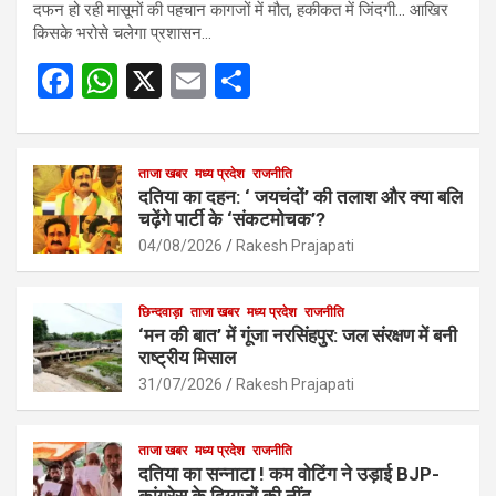
दफन हो रही मासूमों की पहचान कागजों में मौत, हकीकत में जिंदगी… आखिर
किसके भरोसे चलेगा प्रशासन…
F
W
X
E
S
a
h
m
h
ce
at
ail
ar
b
s
ताजा खबर
मध्य प्रदेश
e
राजनीति
दतिया का दहन: ‘ जयचंदों’ की तलाश और क्या बलि
o
A
चढ़ेंगे पार्टी के ‘संकटमोचक’?
o
p
04/08/2026
Rakesh Prajapati
k
p
छिन्दवाड़ा
ताजा खबर
मध्य प्रदेश
राजनीति
‘मन की बात’ में गूंजा नरसिंहपुर: जल संरक्षण में बनी
राष्ट्रीय मिसाल
31/07/2026
Rakesh Prajapati
ताजा खबर
मध्य प्रदेश
राजनीति
दतिया का सन्नाटा ! कम वोटिंग ने उड़ाई BJP-