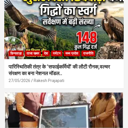
k
p
छिन्दवाड़ा
ताजा खबर
देश
पर्यटन
मध्य प्रदेश
राजनीति
पारिस्थितिकी तंत्र के ‘सफाईकर्मियों’ की लौटी रौनक,वल्चर
संरक्षण का बना नेशनल मॉडल..
27/05/2026
Rakesh Prajapati