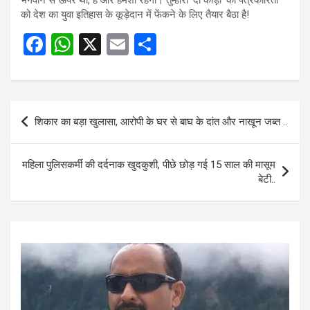
भगवान से ऊपर था, है और हमेशा रहेगा। तुम्हारी ‘दो कौड़ी’ की पत्रकारिता
को देश का युवा इतिहास के कूड़ेदान में फेंकने के लिए तैयार बैठा है!
F
W
X
E
S
a
h
m
h
ce
at
ail
ar
b
s
e
Post
शिकार का बड़ा खुलासा, आरोपी के घर से बाघ के दांत और नाखून जब्त ..
o
A
navigation
o
p
महिला पुलिसकर्मी की दर्दनाक खुदकुशी, पीछे छोड़ गई 15 साल की मासूम
k
p
बेटी..