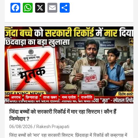
F
W
X
E
S
a
h
m
h
ce
at
ail
ar
b
s
e
o
A
o
p
k
p
अपराध
छिन्दवाड़ा
ताजा खबर
मध्य प्रदेश
राजनीति
जिंदा बच्चों को सरकारी रिकॉर्ड में मार रहा सिस्टम ! कौन हैं
जिम्मेदार ?
06/08/2026
Rakesh Prajapati
जिंदा बच्चों को ‘मार’ रहा सरकारी सिस्टम: छिंदवाड़ा में रिकॉर्ड की कब्रगाह में