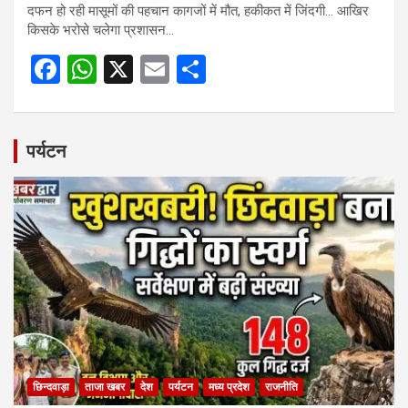
दफन हो रही मासूमों की पहचान कागजों में मौत, हकीकत में जिंदगी… आखिर
किसके भरोसे चलेगा प्रशासन…
F
W
X
E
S
a
h
m
h
ce
at
ail
ar
b
s
e
पर्यटन
o
A
o
p
k
p
छिन्दवाड़ा
ताजा खबर
देश
पर्यटन
मध्य प्रदेश
राजनीति