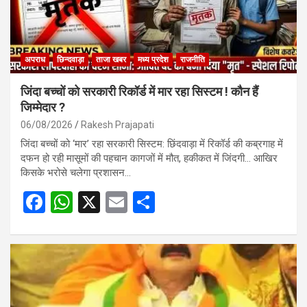
अपराध
छिन्दवाड़ा
ताजा खबर
मध्य प्रदेश
राजनीति
जिंदा बच्चों को सरकारी रिकॉर्ड में मार रहा सिस्टम ! कौन हैं
जिम्मेदार ?
06/08/2026
Rakesh Prajapati
जिंदा बच्चों को ‘मार’ रहा सरकारी सिस्टम: छिंदवाड़ा में रिकॉर्ड की कब्रगाह में
दफन हो रही मासूमों की पहचान कागजों में मौत, हकीकत में जिंदगी… आखिर
किसके भरोसे चलेगा प्रशासन…
F
W
X
E
S
a
h
m
h
ce
at
ail
ar
b
s
e
o
A