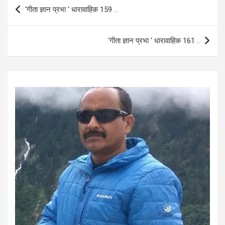
b
s
e
Post
‘गीता ज्ञान प्रभा ‘ धारावाहिक 159 ..
o
A
navigation
o
p
‘गीता ज्ञान प्रभा ‘ धारावाहिक 161 ..
k
p