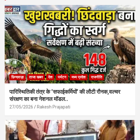
o
A
o
p
k
p
छिन्दवाड़ा
ताजा खबर
देश
पर्यटन
मध्य प्रदेश
राजनीति
पारिस्थितिकी तंत्र के ‘सफाईकर्मियों’ की लौटी रौनक,वल्चर
संरक्षण का बना नेशनल मॉडल..
27/05/2026
Rakesh Prajapati