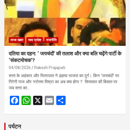
o
p
k
p
ताजा खबर
मध्य प्रदेश
राजनीति
दतिया का दहन: ‘ जयचंदों’ की तलाश और क्या बलि चढ़ेंगे पार्टी के
‘संकटमोचक’?
04/08/2026
Rakesh Prajapati
सत्ता के अहंकार और भितरघात ने ढहाया भाजपा का दुर्ग। किन ‘जयचंदों’ पर
गिरेगी गाज और नरोत्तम मिश्रा का अब क्या होगा ? सियासत की बिसात पर
जब सत्ता का…
F
W
X
E
S
a
h
m
h
ce
at
ail
ar
b
s
e
पर्यटन