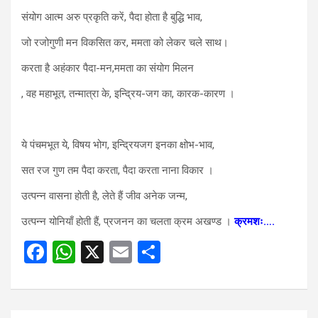
संयोग आत्म अरु प्रकृति करें, पैदा होता है बुद्धि भाव,
जो रजोगुणी मन विकसित कर, ममता को लेकर चले साथ।
करता है अहंकार पैदा-मन,ममता का संयोग मिलन
, वह महाभूत, तन्मात्रा के, इन्द्रिय-जग का, कारक-कारण ।
ये पंचमभूत ये, विषय भोग, इन्द्रियजग इनका क्षोभ-भाव,
सत रज गुण तम पैदा करता, पैदा करता नाना विकार ।
उत्पन्न वासना होती है, लेते हैं जीव अनेक जन्म,
उत्पन्न योनियाँ होती हैं, प्रजनन का चलता क्रम अखण्ड ।
क्रमशः….
F
W
X
E
S
a
h
m
h
ce
at
ail
ar