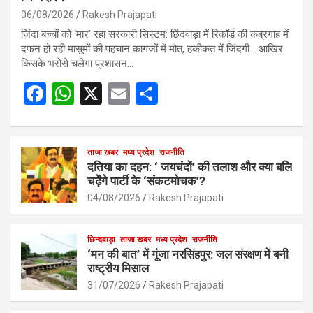
06/08/2026
Rakesh Prajapati
जिंदा बच्चों को ‘मार’ रहा सरकारी सिस्टम: छिंदवाड़ा में रिकॉर्ड की कब्रगाह में
दफन हो रही मासूमों की पहचान कागजों में मौत, हकीकत में जिंदगी… आखिर
किसके भरोसे चलेगा प्रशासन…
F
W
X
E
S
a
h
m
h
ce
at
ail
ar
b
s
ताजा खबर
मध्य प्रदेश
e
राजनीति
दतिया का दहन: ‘ जयचंदों’ की तलाश और क्या बलि
o
A
चढ़ेंगे पार्टी के ‘संकटमोचक’?
o
p
04/08/2026
Rakesh Prajapati
k
p
छिन्दवाड़ा
ताजा खबर
मध्य प्रदेश
राजनीति
‘मन की बात’ में गूंजा नरसिंहपुर: जल संरक्षण में बनी
राष्ट्रीय मिसाल
31/07/2026
Rakesh Prajapati