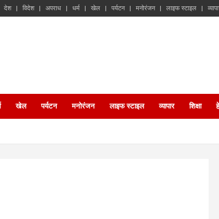
देश
विदेश
अपराध
धर्म
खेल
पर्यटन
मनोरंजन
लाइफ स्टाइल
व्याप
म
खेल
पर्यटन
मनोरंजन
लाइफ स्टाइल
व्यापार
शिक्षा
ह