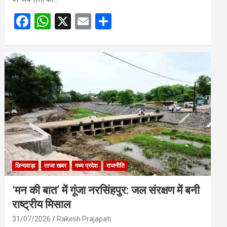
F
W
X
E
S
a
h
m
h
ce
at
ail
ar
b
s
e
o
A
o
p
k
p
छिन्दवाड़ा
ताजा खबर
मध्य प्रदेश
राजनीति
‘मन की बात’ में गूंजा नरसिंहपुर: जल संरक्षण में बनी
राष्ट्रीय मिसाल
31/07/2026
Rakesh Prajapati