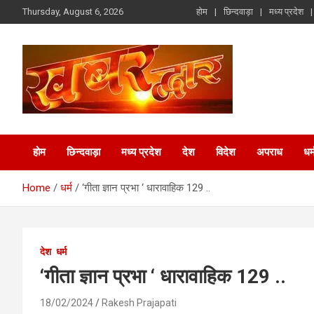
Skip
Thursday, August 6, 2026
होम
छिन्दवाड़ा
मध्य प्रदेश
to
content
Chhindwara Madhya Pradesh
Khabar Dwar
होम
छिन्दवाड़ा
मध्य प्रदेश
देश
विदेश
अपराध
धर्
Home
धर्म
‘गीता ज्ञान प्रभा ‘ धारावाहिक 129 ..
देश
धर्म
‘गीता ज्ञान प्रभा ‘ धारावाहिक 129 ..
18/02/2024
Rakesh Prajapati