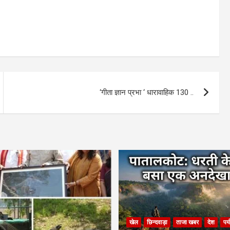
‘गीता ज्ञान प्रभा ‘ धारावाहिक 130 ..
खेल
छिन्दवाड़ा
ताजा खबर
देश
पर