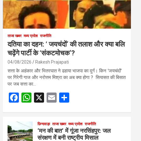
ताजा खबर
मध्य प्रदेश
राजनीति
दतिया का दहन: ‘ जयचंदों’ की तलाश और क्या बलि
चढ़ेंगे पार्टी के ‘संकटमोचक’?
04/08/2026
Rakesh Prajapati
सत्ता के अहंकार और भितरघात ने ढहाया भाजपा का दुर्ग। किन ‘जयचंदों’
पर गिरेगी गाज और नरोत्तम मिश्रा का अब क्या होगा ? सियासत की बिसात
पर जब सत्ता का…
F
W
X
E
S
a
h
m
h
ce
at
ail
ar
b
s
छिन्दवाड़ा
ताजा खबर
मध्य प्रदेश
e
राजनीति
‘मन की बात’ में गूंजा नरसिंहपुर: जल
o
A
संरक्षण में बनी राष्ट्रीय मिसाल