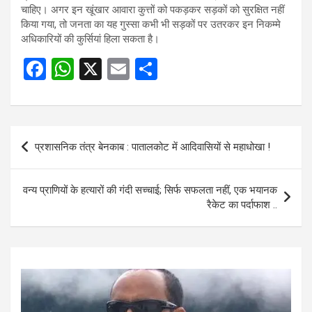
चाहिए। अगर इन खूंखार आवारा कुत्तों को पकड़कर सड़कों को सुरक्षित नहीं
किया गया, तो जनता का यह गुस्सा कभी भी सड़कों पर उतरकर इन निकम्मे
अधिकारियों की कुर्सियां हिला सकता है।
F
W
X
E
S
a
h
m
h
ce
at
ail
ar
b
s
e
Post
प्रशासनिक तंत्र बेनकाब : पातालकोट में आदिवासियों से महाधोखा !
o
A
navigation
o
p
वन्य प्राणियों के हत्यारों की गंदी सच्चाई; सिर्फ सफलता नहीं, एक भयानक
k
p
रैकेट का पर्दाफाश ..