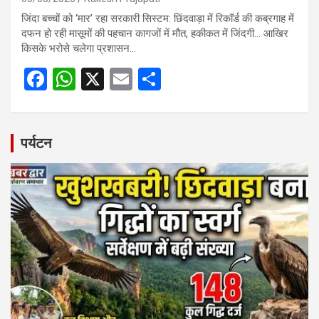
जिंदा बच्चों को ‘मार’ रहा सरकारी सिस्टम: छिंदवाड़ा में रिकॉर्ड की कब्रगाह में
दफन हो रही मासूमों की पहचान कागजों में मौत, हकीकत में जिंदगी… आखिर
किसके भरोसे चलेगा प्रशासन…
F
W
X
E
S
a
h
m
h
ce
at
ail
ar
b
s
e
पर्यटन
o
A
o
p
k
p