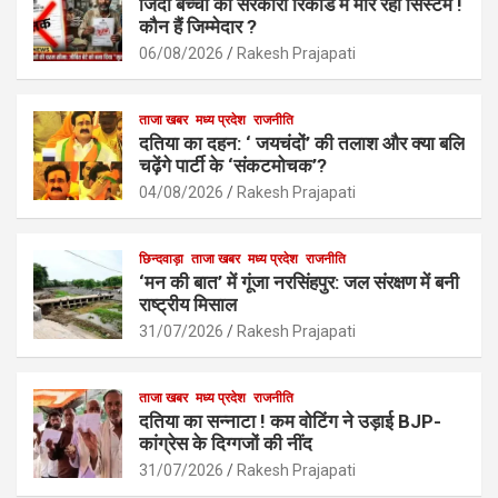
जिंदा बच्चों को सरकारी रिकॉर्ड में मार रहा सिस्टम !
o
A
कौन हैं जिम्मेदार ?
o
p
06/08/2026
Rakesh Prajapati
k
p
ताजा खबर
मध्य प्रदेश
राजनीति
दतिया का दहन: ‘ जयचंदों’ की तलाश और क्या बलि
चढ़ेंगे पार्टी के ‘संकटमोचक’?
04/08/2026
Rakesh Prajapati
छिन्दवाड़ा
ताजा खबर
मध्य प्रदेश
राजनीति
‘मन की बात’ में गूंजा नरसिंहपुर: जल संरक्षण में बनी
राष्ट्रीय मिसाल
31/07/2026
Rakesh Prajapati
ताजा खबर
मध्य प्रदेश
राजनीति
दतिया का सन्नाटा ! कम वोटिंग ने उड़ाई BJP-
कांग्रेस के दिग्गजों की नींद
31/07/2026
Rakesh Prajapati