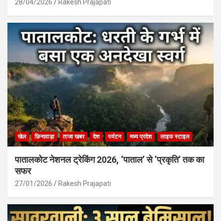
28/04/2026
Rakesh Prajapati
खेल
छिन्दवाड़ा
ताजा खबर
देश
पर्यटन
मध्य प्रदेश
लाइफ स्टाइल
पातालकोट नेशनल ट्रेकिंग 2026, ‘पाताल’ से ‘प्रकृति’ तक का
सफर
27/01/2026
Rakesh Prajapati