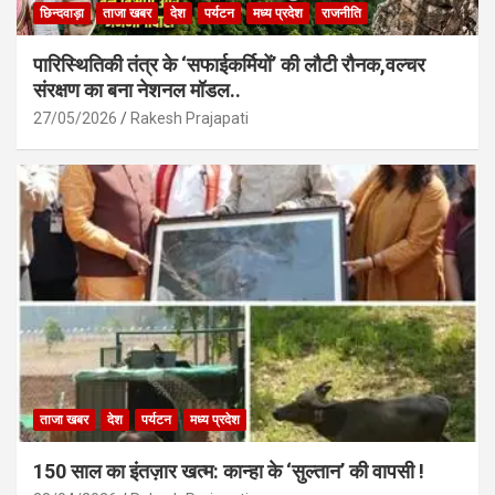
छिन्दवाड़ा
ताजा खबर
देश
पर्यटन
मध्य प्रदेश
राजनीति
पारिस्थितिकी तंत्र के ‘सफाईकर्मियों’ की लौटी रौनक,वल्चर
संरक्षण का बना नेशनल मॉडल..
27/05/2026
Rakesh Prajapati
ताजा खबर
देश
पर्यटन
मध्य प्रदेश
150 साल का इंतज़ार खत्म: कान्हा के ‘सुल्तान’ की वापसी !