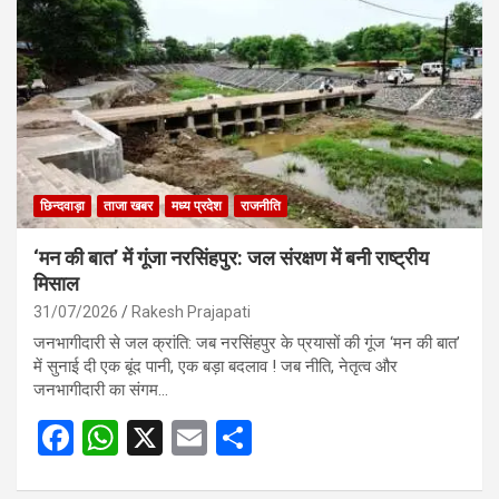
o
A
o
p
k
p
छिन्दवाड़ा
ताजा खबर
मध्य प्रदेश
राजनीति
‘मन की बात’ में गूंजा नरसिंहपुर: जल संरक्षण में बनी राष्ट्रीय
मिसाल
31/07/2026
Rakesh Prajapati
जनभागीदारी से जल क्रांति: जब नरसिंहपुर के प्रयासों की गूंज ‘मन की बात’
में सुनाई दी एक बूंद पानी, एक बड़ा बदलाव ! जब नीति, नेतृत्व और
जनभागीदारी का संगम…
F
W
X
E
S
a
h
m
h