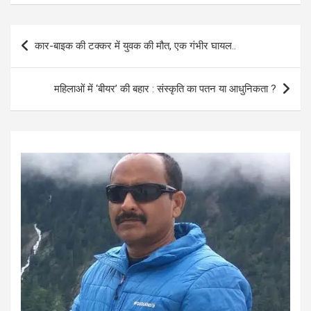
ce
at
ail
ar
b
s
e
Post
कार-बाइक की टक्कर में युवक की मौत, एक गंभीर घायल..
o
A
navigation
o
p
महिलाओं में ‘बीयर’ की बहार : संस्कृति का पतन या आधुनिकता ?
k
p