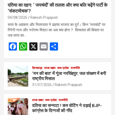
दतिया का दहन: ‘ जयचंदों’ की तलाश और क्या बलि चढ़ेंगे पार्टी के
‘संकटमोचक’?
04/08/2026
Rakesh Prajapati
सत्ता के अहंकार और भितरघात ने ढहाया भाजपा का दुर्ग। किन ‘जयचंदों’ पर
गिरेगी गाज और नरोत्तम मिश्रा का अब क्या होगा ? सियासत की बिसात पर
जब सत्ता का…
F
W
X
E
S
a
h
m
h
ce
at
ail
ar
b
s
छिन्दवाड़ा
ताजा खबर
मध्य प्रदेश
e
राजनीति
‘मन की बात’ में गूंजा नरसिंहपुर: जल संरक्षण में बनी
o
A
राष्ट्रीय मिसाल
o
p
31/07/2026
Rakesh Prajapati
k
p
ताजा खबर
मध्य प्रदेश
राजनीति
दतिया का सन्नाटा ! कम वोटिंग ने उड़ाई BJP-
कांग्रेस के दिग्गजों की नींद