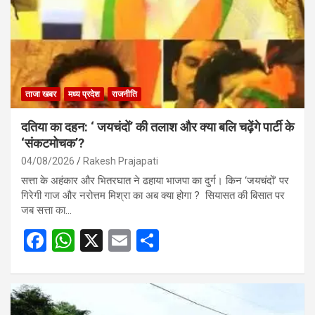
ताजा खबर
मध्य प्रदेश
राजनीति
दतिया का दहन: ‘ जयचंदों’ की तलाश और क्या बलि चढ़ेंगे पार्टी के
‘संकटमोचक’?
04/08/2026
Rakesh Prajapati
सत्ता के अहंकार और भितरघात ने ढहाया भाजपा का दुर्ग। किन ‘जयचंदों’ पर
गिरेगी गाज और नरोत्तम मिश्रा का अब क्या होगा ? सियासत की बिसात पर
जब सत्ता का…
F
W
X
E
S
a
h
m
h
ce
at
ail
ar
b
s
e