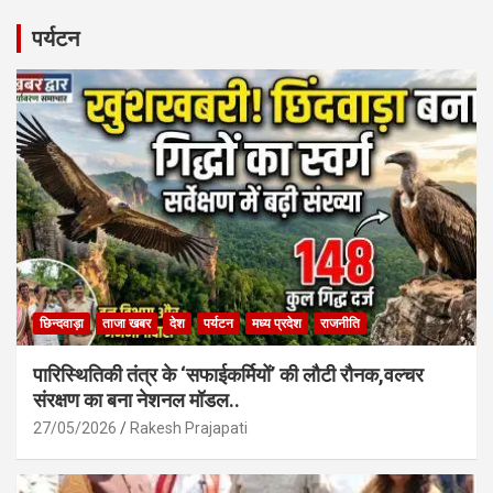
ce
at
ail
ar
b
s
e
पर्यटन
o
A
o
p
k
p
छिन्दवाड़ा
ताजा खबर
देश
पर्यटन
मध्य प्रदेश
राजनीति
पारिस्थितिकी तंत्र के ‘सफाईकर्मियों’ की लौटी रौनक,वल्चर
संरक्षण का बना नेशनल मॉडल..
27/05/2026
Rakesh Prajapati