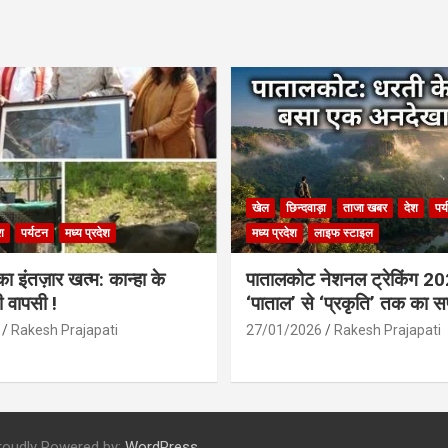
खेल
छिन्दवाड़ा
ताजा खबर
देश
पर
श
पर्यटन
मध्य प्रदेश
मध्य प्रदेश
लाइफ स्टाइल
 इंतज़ार खत्म: कान्हा के
पातालकोट नेशनल ट्रेकिंग 2
ी वापसी !
‘पाताल’ से ‘प्रकृति’ तक का 
Rakesh Prajapati
27/01/2026
Rakesh Prajapati
roudly Powered by:
WordPress