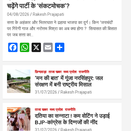
चढ़ेंगे पार्टी के ‘संकटमोचक’?
04/08/2026
Rakesh Prajapati
सत्ता के अहंकार और भितरघात ने ढहाया भाजपा का दुर्ग। किन ‘जयचंदों’
पर गिरेगी गाज और नरोत्तम मिश्रा का अब क्या होगा ? सियासत की बिसात
पर जब सत्ता का…
F
W
X
E
S
a
h
m
h
ce
at
ail
ar
b
s
छिन्दवाड़ा
ताजा खबर
मध्य प्रदेश
e
राजनीति
‘मन की बात’ में गूंजा नरसिंहपुर: जल
o
A
संरक्षण में बनी राष्ट्रीय मिसाल
o
p
31/07/2026
Rakesh Prajapati
k
p
ताजा खबर
मध्य प्रदेश
राजनीति
दतिया का सन्नाटा ! कम वोटिंग ने उड़ाई
BJP-कांग्रेस के दिग्गजों की नींद
31/07/2026
Rakesh Prajapati