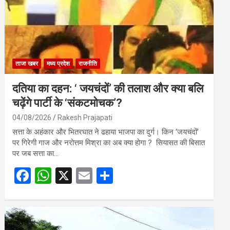
ताजा खबर
मध्य प्रदेश
राजनीति
दतिया का दहन: ‘ जयचंदों’ की तलाश और क्या बलि
चढ़ेंगे पार्टी के ‘संकटमोचक’?
04/08/2026
Rakesh Prajapati
सत्ता के अहंकार और भितरघात ने ढहाया भाजपा का दुर्ग। किन ‘जयचंदों’
पर गिरेगी गाज और नरोत्तम मिश्रा का अब क्या होगा ? सियासत की बिसात
पर जब सत्ता का…
F
W
X
E
S
a
h
m
h
ce
at
ail
ar
b
s
e