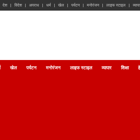
देश
विदेश
अपराध
धर्म
खेल
पर्यटन
मनोरंजन
लाइफ स्टाइल
व्याप
म
खेल
पर्यटन
मनोरंजन
लाइफ स्टाइल
व्यापार
शिक्षा
ह