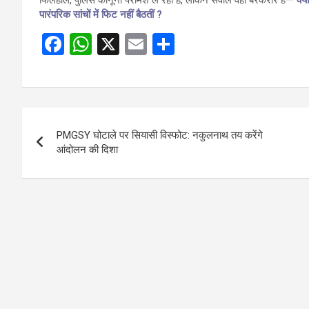
फिलहाल, पुलिस कानूनी परामर्श ले रही है, लेकिन सवाल वही बरकरार है—
क्य
पारंपरिक सांचों में फिट नहीं बैठतीं ?
F
W
X
E
S
a
h
m
h
ce
at
ail
ar
b
s
e
Post
o
A
PMGSY घोटाले पर सियासी विस्फोट: नकुलनाथ तय करेंगे
navigation
o
p
आंदोलन की दिशा
k
p