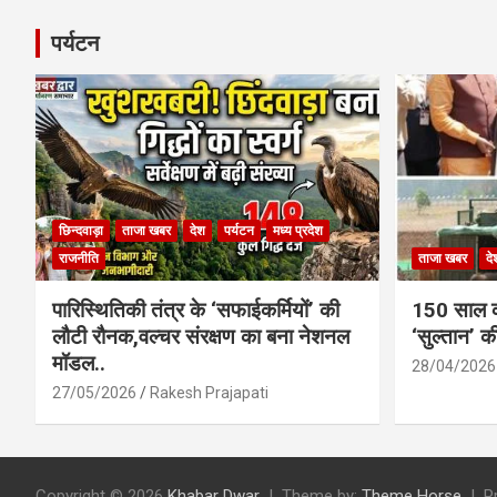
पर्यटन
छिन्दवाड़ा
ताजा खबर
देश
पर्यटन
मध्य प्रदेश
राजनीति
ताजा खबर
दे
पारिस्थितिकी तंत्र के ‘सफाईकर्मियों’ की
150 साल का
लौटी रौनक,वल्चर संरक्षण का बना नेशनल
‘सुल्तान’ क
मॉडल..
28/04/2026
27/05/2026
Rakesh Prajapati
Copyright © 2026
Khabar Dwar
Theme by:
Theme Horse
P