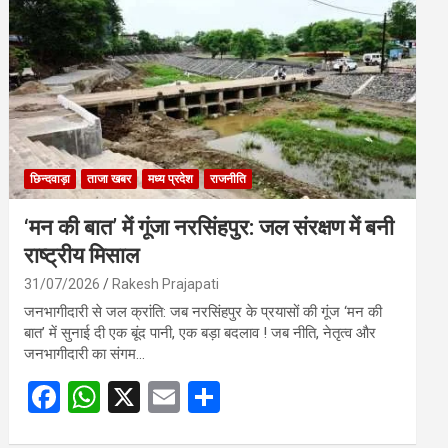
o
A
o
p
k
p
छिन्दवाड़ा
ताजा खबर
मध्य प्रदेश
राजनीति
‘मन की बात’ में गूंजा नरसिंहपुर: जल संरक्षण में बनी
राष्ट्रीय मिसाल
31/07/2026
Rakesh Prajapati
जनभागीदारी से जल क्रांति: जब नरसिंहपुर के प्रयासों की गूंज ‘मन की
बात’ में सुनाई दी एक बूंद पानी, एक बड़ा बदलाव ! जब नीति, नेतृत्व और
जनभागीदारी का संगम…
F
W
X
E
S
a
h
m
h