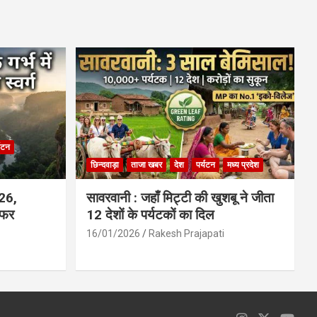
ce
at
ail
ar
b
s
e
o
A
o
p
k
p
्यटन
छिन्दवाड़ा
ताजा खबर
देश
पर्यटन
मध्य प्रदेश
026,
सावरवानी : जहाँ मिट्टी की खुशबू ने जीता
सफर
12 देशों के पर्यटकों का दिल
16/01/2026
Rakesh Prajapati