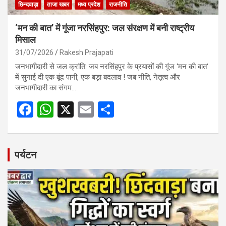
छिन्दवाड़ा
ताजा खबर
मध्य प्रदेश
राजनीति
‘मन की बात’ में गूंजा नरसिंहपुर: जल संरक्षण में बनी राष्ट्रीय
मिसाल
31/07/2026
Rakesh Prajapati
जनभागीदारी से जल क्रांति: जब नरसिंहपुर के प्रयासों की गूंज ‘मन की बात’
में सुनाई दी एक बूंद पानी, एक बड़ा बदलाव ! जब नीति, नेतृत्व और
जनभागीदारी का संगम…
F
W
X
E
S
a
h
m
h
ce
at
ail
ar
b
s
e
पर्यटन
o
A
o
p
k
p