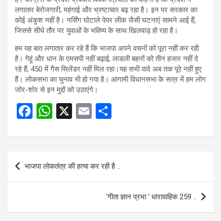
लगातार बेरोजगारी, महंगाई और भ्रष्टाचार बढ़ रहा है। इन पर सरकार का
कोई अंकुश नहीं है। नर्सिंग घोटाले पेपर लीक जैसी घटनाएं सामने आई हैं,
जिससे सीधे तौर पर युवाओं के भविष्य के साथ खिलवाड़ हो रहा है।
हम यह बात लगातार कर रहे हैं कि भाजपा अपने वचनों को पूरा नहीं कर रही
है। गेहूं और धान के एमसपी नहीं बढ़ाई, लाडली बहनों को तीन हजार नहीं दे
रहे हैं, 450 में गैस सिलेंडर नहीं मिल रहा।यह सभी वादे अब तक पूरे नहीं हुए
हैं। लोकसभा का चुनाव भी हो गया है। आगामी विधानसभा के सत्र में हम लोग
जोर-शोर से इन मुद्दों को उठाएंगे।
F
W
X
E
S
a
h
m
h
ce
at
ail
ar
b
s
e
Post
भाजपा लोकतंत्र की हत्या कर रही है ..
o
A
navigation
o
p
‘गीता ज्ञान प्रभा ‘ धारावाहिक 259 ..
k
p