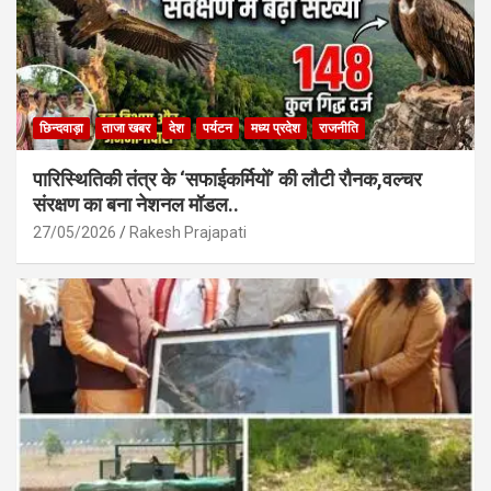
छिन्दवाड़ा
ताजा खबर
देश
पर्यटन
मध्य प्रदेश
राजनीति
पारिस्थितिकी तंत्र के ‘सफाईकर्मियों’ की लौटी रौनक,वल्चर
संरक्षण का बना नेशनल मॉडल..
27/05/2026
Rakesh Prajapati