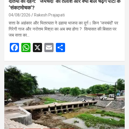
दतिया का दहन: ‘ जयचंदों’ की तलाश और क्या बलि चढ़ेंगे पार्टी के
‘संकटमोचक’?
04/08/2026
Rakesh Prajapati
सत्ता के अहंकार और भितरघात ने ढहाया भाजपा का दुर्ग। किन ‘जयचंदों’ पर
गिरेगी गाज और नरोत्तम मिश्रा का अब क्या होगा ? सियासत की बिसात पर
जब सत्ता का…
F
W
X
E
S
a
h
m
h
ce
at
ail
ar
b
s
e
o
A
o
p
k
p