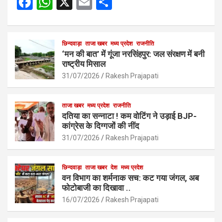
F
W
X
E
S
a
h
m
h
ce
at
ail
ar
b
s
छिन्दवाड़ा
ताजा खबर
मध्य प्रदेश
e
राजनीति
‘मन की बात’ में गूंजा नरसिंहपुर: जल संरक्षण में बनी
o
A
राष्ट्रीय मिसाल
o
p
31/07/2026
Rakesh Prajapati
k
p
ताजा खबर
मध्य प्रदेश
राजनीति
दतिया का सन्नाटा ! कम वोटिंग ने उड़ाई BJP-
कांग्रेस के दिग्गजों की नींद
31/07/2026
Rakesh Prajapati
छिन्दवाड़ा
ताजा खबर
देश
मध्य प्रदेश
वन विभाग का शर्मनाक सच: कट गया जंगल, अब
फोटोबाजी का दिखावा ..
16/07/2026
Rakesh Prajapati