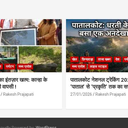
खेल
छिन्दवाड़ा
ताजा खबर
देश
पर
श
पर्यटन
मध्य प्रदेश
मध्य प्रदेश
लाइफ स्टाइल
 इंतज़ार खत्म: कान्हा के
पातालकोट नेशनल ट्रेकिंग 2
ी वापसी !
‘पाताल’ से ‘प्रकृति’ तक का 
Rakesh Prajapati
27/01/2026
Rakesh Prajapati
roudly Powered by:
WordPress