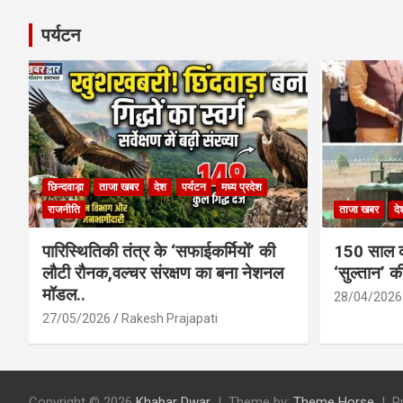
पर्यटन
छिन्दवाड़ा
ताजा खबर
देश
पर्यटन
मध्य प्रदेश
राजनीति
ताजा खबर
दे
पारिस्थितिकी तंत्र के ‘सफाईकर्मियों’ की
150 साल का
लौटी रौनक,वल्चर संरक्षण का बना नेशनल
‘सुल्तान’ क
मॉडल..
28/04/2026
27/05/2026
Rakesh Prajapati
Copyright © 2026
Khabar Dwar
Theme by:
Theme Horse
P