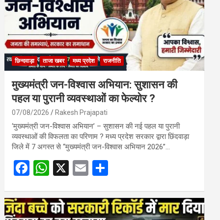
छिन्दवाड़ा
ताजा खबर
मध्य प्रदेश
राजनीति
मुख्यमंत्री जन-विश्वास अभियान: सुशासन की
पहल या पुरानी व्यवस्थाओं का फेल्योर ?
07/08/2026
Rakesh Prajapati
‘मुख्यमंत्री जन-विश्वास अभियान’ – सुशासन की नई पहल या पुरानी
व्यवस्थाओं की विफलता का परिणाम ? मध्य प्रदेश सरकार द्वारा छिंदवाड़ा
जिले में 7 अगस्त से “मुख्यमंत्री जन-विश्वास अभियान 2026”…
F
W
X
E
S
a
h
m
h
ce
at
ail
ar
b
s
e