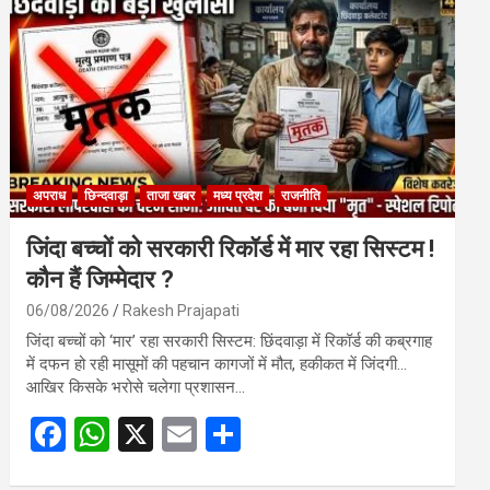
o
A
o
p
k
p
अपराध
छिन्दवाड़ा
ताजा खबर
मध्य प्रदेश
राजनीति
जिंदा बच्चों को सरकारी रिकॉर्ड में मार रहा सिस्टम !
कौन हैं जिम्मेदार ?
06/08/2026
Rakesh Prajapati
जिंदा बच्चों को ‘मार’ रहा सरकारी सिस्टम: छिंदवाड़ा में रिकॉर्ड की कब्रगाह
में दफन हो रही मासूमों की पहचान कागजों में मौत, हकीकत में जिंदगी…
आखिर किसके भरोसे चलेगा प्रशासन…
F
W
X
E
S
a
h
m
h