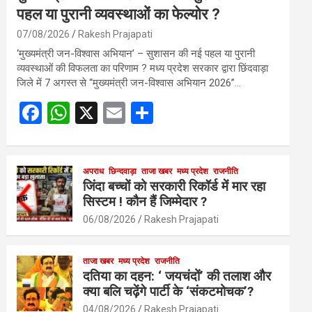
पहल या पुरानी व्यवस्थाओं का फेल्योर ?
07/08/2026
Rakesh Prajapati
‘मुख्यमंत्री जन-विश्वास अभियान’ – सुशासन की नई पहल या पुरानी
व्यवस्थाओं की विफलता का परिणाम ? मध्य प्रदेश सरकार द्वारा छिंदवाड़ा
जिले में 7 अगस्त से “मुख्यमंत्री जन-विश्वास अभियान 2026”…
F
W
X
E
S
a
h
m
h
ce
at
ail
ar
b
s
अपराध
छिन्दवाड़ा
ताजा खबर
e
मध्य प्रदेश
राजनीति
जिंदा बच्चों को सरकारी रिकॉर्ड में मार रहा
o
A
सिस्टम ! कौन हैं जिम्मेदार ?
o
p
06/08/2026
Rakesh Prajapati
k
p
ताजा खबर
मध्य प्रदेश
राजनीति
दतिया का दहन: ‘ जयचंदों’ की तलाश और
क्या बलि चढ़ेंगे पार्टी के ‘संकटमोचक’?
04/08/2026
Rakesh Prajapati