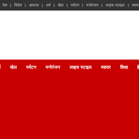
देश
विदेश
अपराध
धर्म
खेल
पर्यटन
मनोरंजन
लाइफ स्टाइल
व्याप
म
खेल
पर्यटन
मनोरंजन
लाइफ स्टाइल
व्यापार
शिक्षा
ह