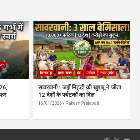
ce
at
ail
ar
b
s
e
o
A
o
p
k
p
्यटन
छिन्दवाड़ा
ताजा खबर
देश
पर्यटन
मध्य प्रदेश
026,
सावरवानी : जहाँ मिट्टी की खुशबू ने जीता
सफर
12 देशों के पर्यटकों का दिल
16/01/2026
Rakesh Prajapati