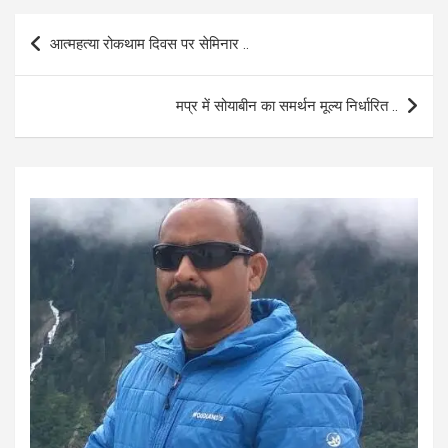
b
s
e
Post
आत्महत्या रोकथाम दिवस पर सेमिनार ..
o
A
navigation
o
p
मप्र में सोयाबीन का समर्थन मूल्य निर्धारित ..
k
p