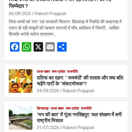
जिम्मेदार ?
06/08/2026
Rakesh Prajapati
जिंदा बच्चों को ‘मार’ रहा सरकारी सिस्टम: छिंदवाड़ा में रिकॉर्ड की कब्रगाह में
दफन हो रही मासूमों की पहचान कागजों में मौत, हकीकत में जिंदगी… आखिर
किसके भरोसे चलेगा प्रशासन…
F
W
X
E
S
a
h
m
h
ce
at
ail
ar
b
s
ताजा खबर
मध्य प्रदेश
e
राजनीति
दतिया का दहन: ‘ जयचंदों’ की तलाश और क्या बलि
o
A
चढ़ेंगे पार्टी के ‘संकटमोचक’?
o
p
04/08/2026
Rakesh Prajapati
k
p
छिन्दवाड़ा
ताजा खबर
मध्य प्रदेश
राजनीति
‘मन की बात’ में गूंजा नरसिंहपुर: जल संरक्षण में बनी
राष्ट्रीय मिसाल
31/07/2026
Rakesh Prajapati