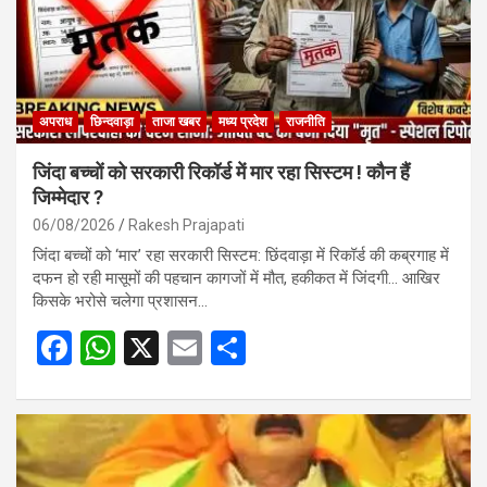
अपराध
छिन्दवाड़ा
ताजा खबर
मध्य प्रदेश
राजनीति
जिंदा बच्चों को सरकारी रिकॉर्ड में मार रहा सिस्टम ! कौन हैं
जिम्मेदार ?
06/08/2026
Rakesh Prajapati
जिंदा बच्चों को ‘मार’ रहा सरकारी सिस्टम: छिंदवाड़ा में रिकॉर्ड की कब्रगाह में
दफन हो रही मासूमों की पहचान कागजों में मौत, हकीकत में जिंदगी… आखिर
किसके भरोसे चलेगा प्रशासन…
F
W
X
E
S
a
h
m
h
ce
at
ail
ar
b
s
e
o
A