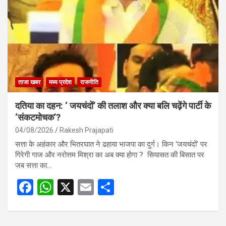
o
p
k
p
ताजा खबर
मध्य प्रदेश
राजनीति
दतिया का दहन: ‘ जयचंदों’ की तलाश और क्या बलि चढ़ेंगे पार्टी के
‘संकटमोचक’?
04/08/2026
Rakesh Prajapati
सत्ता के अहंकार और भितरघात ने ढहाया भाजपा का दुर्ग। किन ‘जयचंदों’ पर
गिरेगी गाज और नरोत्तम मिश्रा का अब क्या होगा ? सियासत की बिसात पर
जब सत्ता का…
F
W
X
E
S
a
h
m
h
ce
at
ail
ar