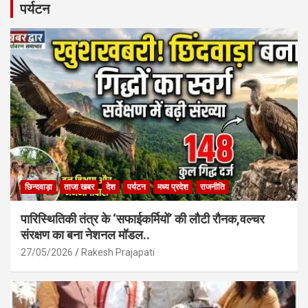
b
s
e
पर्यटन
o
A
o
p
k
p
छिन्दवाड़ा
ताजा खबर
देश
पर्यटन
मध्य प्रदेश
राजनीति
पारिस्थितिकी तंत्र के ‘सफाईकर्मियों’ की लौटी रौनक,वल्चर
संरक्षण का बना नेशनल मॉडल..
27/05/2026
Rakesh Prajapati