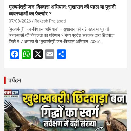
मुख्यमंत्री जन-विश्वास अभियान: सुशासन की पहल या पुरानी
व्यवस्थाओं का फेल्योर ?
07/08/2026
Rakesh Prajapati
‘मुख्यमंत्री जन-विश्वास अभियान’ – सुशासन की नई पहल या पुरानी
व्यवस्थाओं की विफलता का परिणाम ? मध्य प्रदेश सरकार द्वारा छिंदवाड़ा
जिले में 7 अगस्त से “मुख्यमंत्री जन-विश्वास अभियान 2026”…
F
W
X
E
S
a
h
m
h
ce
at
ail
ar
b
s
e
पर्यटन
o
A
o
p
k
p