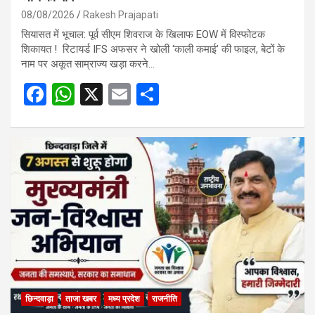
08/08/2026
Rakesh Prajapati
सियासत में भूचाल: पूर्व सीएम शिवराज के खिलाफ EOW में विस्फोटक
शिकायत ! रिटायर्ड IFS अफसर ने खोली ‘काली कमाई’ की फाइल, बेटों के
नाम पर अकूत साम्राज्य खड़ा करने…
F
W
X
E
S
a
h
m
h
ce
at
ail
ar
b
s
e
o
A
o
p
k
p
छिन्दवाड़ा
ताजा खबर
मध्य प्रदेश
राजनीति