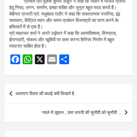
प्राचार्य प्रो.मुकेश कुमार ठाकुर ने कहा कि जीवन में मंजिल प्राप्ति
हेतु निष्ठा, लगन, समर्पण, इच्छा शक्ति और जुनून बहुत मदद करते हैं।
वेबीनार प्रभारी प्रो. मधुबाला राठौर ने कहा कि सकारात्मक नजरिया, द्वंद्व
समाधान, केंद्रित ध्यान और समय प्रबंधन विजयश्री का वरण करने के
हथियारों में से एक हैं।
प्रो.चक्रधर शर्मा ने अपने उद्बोधन में कहा कि आत्मविश्वास, विनम्रता,
ईमानदारी, संकल्प और खूबियों पर काम करना कैरियर निर्माण में बहुत
मददगार साबित होता है।
F
W
X
E
S
a
h
m
h
ce
at
ail
ar
b
s
e
Post
अवतरण दिवस की बधाई क्यों लिखते है…
o
A
navigation
o
p
प्याले में तूफ़ान , उमा भारती की चुनौती को चुनौती ….
k
p