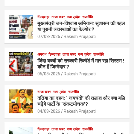
a
h
m
h
ce
at
ail
ar
b
s
छिन्दवाड़ा
ताजा खबर
मध्य प्रदेश
e
राजनीति
मुख्यमंत्री जन-विश्वास अभियान: सुशासन की पहल
o
A
या पुरानी व्यवस्थाओं का फेल्योर ?
o
p
07/08/2026
Rakesh Prajapati
k
p
अपराध
छिन्दवाड़ा
ताजा खबर
मध्य प्रदेश
राजनीति
जिंदा बच्चों को सरकारी रिकॉर्ड में मार रहा सिस्टम !
कौन हैं जिम्मेदार ?
06/08/2026
Rakesh Prajapati
ताजा खबर
मध्य प्रदेश
राजनीति
दतिया का दहन: ‘ जयचंदों’ की तलाश और क्या बलि
चढ़ेंगे पार्टी के ‘संकटमोचक’?
04/08/2026
Rakesh Prajapati
छिन्दवाड़ा
ताजा खबर
मध्य प्रदेश
राजनीति