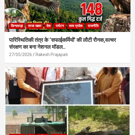
छिन्दवाड़ा
ताजा खबर
देश
पर्यटन
मध्य प्रदेश
राजनीति
पारिस्थितिकी तंत्र के ‘सफाईकर्मियों’ की लौटी रौनक,वल्चर
संरक्षण का बना नेशनल मॉडल..
27/05/2026
Rakesh Prajapati