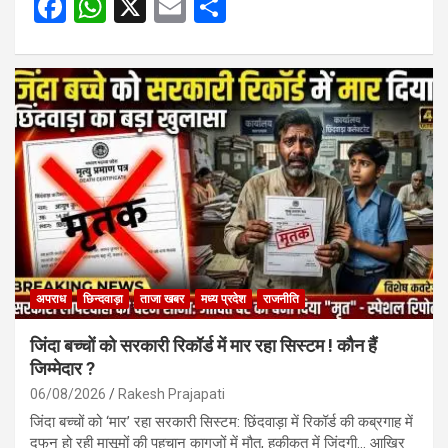
F
W
X
E
S
a
h
m
h
ce
at
ail
ar
b
s
e
o
A
o
p
k
p
अपराध
छिन्दवाड़ा
ताजा खबर
मध्य प्रदेश
राजनीति
जिंदा बच्चों को सरकारी रिकॉर्ड में मार रहा सिस्टम ! कौन हैं
जिम्मेदार ?
06/08/2026
Rakesh Prajapati
जिंदा बच्चों को ‘मार’ रहा सरकारी सिस्टम: छिंदवाड़ा में रिकॉर्ड की कब्रगाह में
दफन हो रही मासूमों की पहचान कागजों में मौत, हकीकत में जिंदगी… आखिर