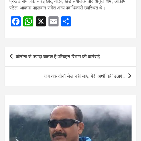
प्रखंड संयोजक चौरई छोटू यादव, खंड संयोजक चांद अनुज शर्मा, आकाष
पटेल, आकाश पहलवान समेत अन्य पदाधिकारी उपस्थित थे।
F
W
X
E
S
a
h
m
h
ce
at
ail
ar
b
s
e
Post
कोरोना से ज्यादा घातक है परिवहन विभाग की कार्रवाई..
o
A
navigation
o
p
जब तक दोनों जेल नहीं जाएं, मेरी अर्थी नहीं उठाएं ..
k
p