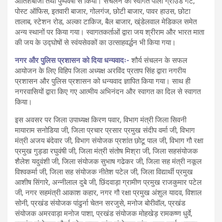
आतिशबाजी तथा पुष्पवर्षा से किया। संचलन का स्वागत पोला ग्राउंड गेट,
पोस्ट ऑफिस, इतवारी बाजार, गोलगंज, छोटी बाजार, पावर हाउस, छोटा
तालाब, स्टेशन रोड, अल्का टाकिज, बैल बाजार, ख्ंडेलवाल मेडिकल समेत
अन्य स्थानों पर किया गया। स्वागतकर्ताओं द्वारा जय श्रीराम और भारत माता
की जय के उद्घोषों से स्वंयसेवकों का उत्साहवर्द्धन भी किया गया।
नगर और पुलिस प्रशासन को दिया धन्यवादः-
शौर्य संचलन के सफल
आयोजन के लिए विहिप जिला अध्यक्ष अरविंद प्रताप सिंह द्वारा नगरीय
प्रशासन और पुलिस प्रशासन को धन्यवाद ज्ञापित किया गया। साथ ही
नगरवासियों द्वारा किए गए आत्मीय अभिनंदन और स्वागत का दिल से स्वागत
किया।
इस अवसर पर जिला उपाध्यक्ष किरण पवार, विभाग मंत्री जिला सिवनी
मायाराम सनोडिया जी, जिला प्रचार प्रसार प्रमुख संदीप वर्मा जी, विभाग
मंत्री अजय बंदेवार जी, विभाग संयोजक प्रशांत छोटू पाल जी, विभाग गौ रक्षा
प्रमुख गुड्डा रघुवंषी जी, जिला मंत्री संतोष मिश्रा जी, जिला सहसंयोजक
शैलेश यदुवंशी जी, जिला संयोजक सुभाष गढेकर जी, जिला सह मंत्री नकूल
विश्वकर्मा जी, जिला सह संयोजक नीतेश पटेल जी, जिला विद्यार्थी प्रमुख
आशीष सिंगारे, अन्नीलाल दुबे जी, छिंदवाड़ा ग्रामीण प्रमुख राजकुमार पटेल
जी, नगर सहमंत्री आकाश कहार, नगर गौ रक्षा प्रमुख अंशुल यादव, विशाल
सोनी, प्रखंड संयोजक पांढुर्ना चेतन सरजुसे, मनोज बोरीवॉल, प्रखंड
संयोजक अमरवाड़ा मनोज पाशा, प्रखंड संयोजक मोहखेड़ रामकष्ण धुर्वे,