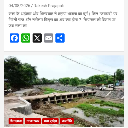
04/08/2026
Rakesh Prajapati
सत्ता के अहंकार और भितरघात ने ढहाया भाजपा का दुर्ग। किन ‘जयचंदों’ पर
गिरेगी गाज और नरोत्तम मिश्रा का अब क्या होगा ? सियासत की बिसात पर
जब सत्ता का…
F
W
X
E
S
a
h
m
h
ce
at
ail
ar
b
s
e
o
A
o
p
k
p
छिन्दवाड़ा
ताजा खबर
मध्य प्रदेश
राजनीति