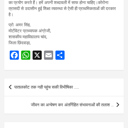
का प्रयोग करते हैं। हमें अपनी शब्दावली में साफ होना चाहिए।कोरोना
त्रासदी से उदासीन हुई शिक्षा व्यवस्था से ऐसी ही प्राथमिकताओं की दरकार
है।
प्रो. अमर सिंह,
मोटीवेटर प्राध्यापक अंग्रेजी,
शासकीय महाविद्यालय चांद,
जिला छिंदवाड़ा,
F
W
X
E
S
a
h
m
h
ce
at
ail
ar
b
s
e
Post
पातालकोट तक नही पहुंच सकी विभीषिका ……
o
A
navigation
o
p
जीवन का अन्वेषण कर अंतर्निहित संभावनाओं की तलाश …
k
p