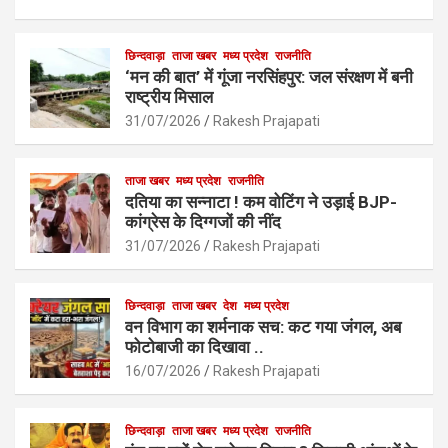
a
h
m
h
ce
at
ail
ar
b
s
छिन्दवाड़ा
ताजा खबर
मध्य प्रदेश
e
राजनीति
‘मन की बात’ में गूंजा नरसिंहपुर: जल संरक्षण में बनी
o
A
राष्ट्रीय मिसाल
o
p
31/07/2026
Rakesh Prajapati
k
p
ताजा खबर
मध्य प्रदेश
राजनीति
दतिया का सन्नाटा ! कम वोटिंग ने उड़ाई BJP-
कांग्रेस के दिग्गजों की नींद
31/07/2026
Rakesh Prajapati
छिन्दवाड़ा
ताजा खबर
देश
मध्य प्रदेश
वन विभाग का शर्मनाक सच: कट गया जंगल, अब
फोटोबाजी का दिखावा ..
16/07/2026
Rakesh Prajapati
छिन्दवाड़ा
ताजा खबर
मध्य प्रदेश
राजनीति