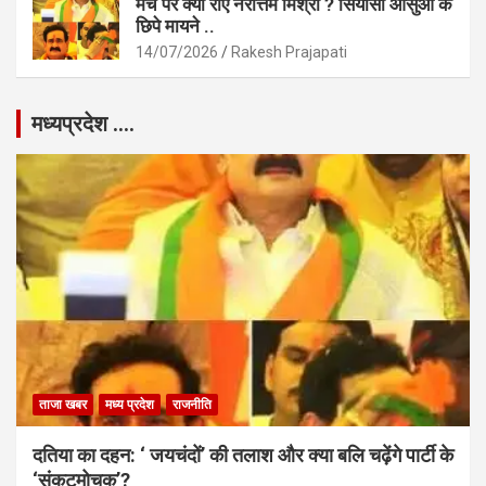
मंच पर क्यों रोए नरोत्तम मिश्रा ? सियासी आंसुओं के
छिपे मायने ..
14/07/2026
Rakesh Prajapati
मध्यप्रदेश ….
ताजा खबर
मध्य प्रदेश
राजनीति
दतिया का दहन: ‘ जयचंदों’ की तलाश और क्या बलि चढ़ेंगे पार्टी के
‘संकटमोचक’?