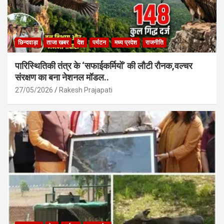
छिन्दवाड़ा
ताजा खबर
देश
पर्यटन
मध्य प्रदेश
राजनीति
पारिस्थितिकी तंत्र के ‘सफाईकर्मियों’ की लौटी रौनक,वल्चर
संरक्षण का बना नेशनल मॉडल..
27/05/2026
Rakesh Prajapati