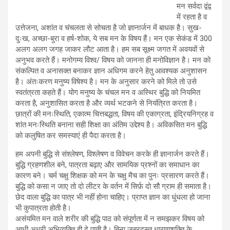
मन सर्वदा द्वंद्व
में रहता है व
उत्तेजना, अशांत व चंचलता से सोचता है जो ज्ञानार्जन में बाधक है। सुख-
दुःख, अच्छा-बुरा व हर्ष-शोक, ये सब मन के विषय हैं। मन एक सेकंड में 300
अलग अलग जगह जाकर लौट आता है। हम सब सूक्ष्म जगत में अवयवों से
अनुभव करते हैं। मनोगम्य विश्व/ विषय को जानना ही मनोविज्ञान है। मन को
संकल्पित व अनासक्त बनाकर ज्ञान अधिगम करने हेतु आवश्यक अनुशासन
है। अंतःकरण मनुष्य विषेश्य है। मन के अनुसार करने को मिले तो उसे
स्वतंत्रता कहते हैं। योग मनुष्य के चंचल मन व अस्थिर बुद्धि को नियमित
करता है, अनुशासित करता है और व्यर्थ भटकने से नियंत्रित करता है।
छात्रों की मनःस्थिति, एकात्म चित्तबद्धता, विषय की एकाग्रता, इंद्रियनिग्रह व
शांत मनःस्थिति बनाना सही शिक्षा का अंतिम उद्देश्य है। अविकसित मन बुद्धि
को कलुषित कर समस्याएं ही पैदा करता है।
हम अपनी बुद्धि से संश्लेषण, विश्लेषण व विवेचन करके ही ज्ञानार्जन करते हैं।
बुद्धि ग्रहणशील बने, पात्रता बढ़ाए और सामयिक प्रश्नों का समाधान का
कारण बने। चर्म चक्षु शिक्षक को मन के चक्षु मैच का पुनः प्रसारण करते हैं।
बुद्धि को कसा न जाए तो दो लीटर के वर्तन में सिर्फ़ दो सौ ग्राम ही समाता है।
छेद वाला बुद्धि का पात्र भी नहीं होना चाहिए। प्राप्त ज्ञान का धुंधला हो जाना
भी कुपात्रता होती है।
असंयमित मन वाले शरीर की बुद्धि पाठ को संपूर्णता में न समझकर विषय को
आधी अधूरी अभिव्यक्ति ही दे पाती है। बिना जबरदस्त धारणाशक्ति के