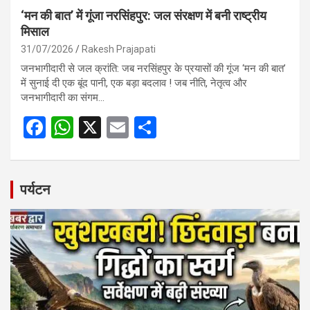
‘मन की बात’ में गूंजा नरसिंहपुर: जल संरक्षण में बनी राष्ट्रीय
मिसाल
31/07/2026
Rakesh Prajapati
जनभागीदारी से जल क्रांति: जब नरसिंहपुर के प्रयासों की गूंज ‘मन की बात’
में सुनाई दी एक बूंद पानी, एक बड़ा बदलाव ! जब नीति, नेतृत्व और
जनभागीदारी का संगम…
F
W
X
E
S
a
h
m
h
ce
at
ail
ar
b
s
e
पर्यटन
o
A
o
p
k
p