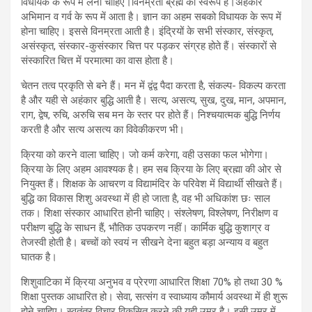
विधायक के रूप में लेना चाहिए।विनम्रता ब्रह्म का स्वरूप है।अहंकार
अभिमान व गर्व के रूप में आता है। ज्ञान का अहम सबको विधायक के रूप में
होना चाहिए। इससे विनम्रता आती है। इंद्रियों के सभी संस्कार, संस्कृत,
असंस्कृत, संस्कार-कुसंस्कार चित्त पर पड़कर संग्रह होते हैं। संस्कारों से
संस्कारित चित्त में परमात्मा का वास होता है।
चेतन तत्व प्रकृति से बने हैं। मन में द्वंद्व पैदा करता है, संकल्प- विकल्प करता
है और यही से अहंकार बुद्धि आती है। सत्य, असत्य, सुख, दुख, मान, अपमान,
राग, द्वेष, रुचि, अरुचि सब मन के स्तर पर होते हैं। निश्चयात्मक बुद्धि निर्णय
करती है और सत्य असत्य का विवेकीकरण भी।
क्रिया को करने वाला चाहिए। जो कर्म करेगा, वही उसका फल भोगेगा।
क्रिया के लिए अहम आवश्यक है। हम सब क्रिया के लिए ब्रह्मा की ओर से
नियुक्त हैं। शिक्षक के आचरण व विद्यामंदिर के परिवेश में विद्यार्थी सीखते हैं।
बुद्धि का विकास शिशु अवस्था में ही हो जाता है, वह भी अधिकांश छः साल
तक। शिक्षा संस्कार आधारित होनी चाहिए। संश्लेषण, विश्लेषण, निरीक्षण व
परीक्षण बुद्धि के साधन हैं, भौतिक उपकरण नहीं। कार्मिक बुद्धि कुशाग्र व
तेजस्वी होती है। बच्चों को स्वयं न सीखने देना बहुत बड़ा अन्याय व बहुत
घातक है।
शिशुवाटिका में क्रिया अनुभव व प्रेरणा आधारित शिक्षा 70% हो तथा 30 %
शिक्षा पुस्तक आधारित हो। सेवा, सत्संग व स्वाध्याय कौमार्य अवस्था में ही शुरू
होने चाहिए। स्वतंत्र विचार विकसित करने की यही उम्र है। इसी उम्र में