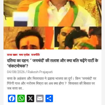
ताजा खबर
मध्य प्रदेश
राजनीति
दतिया का दहन: ‘ जयचंदों’ की तलाश और क्या बलि चढ़ेंगे पार्टी के
‘संकटमोचक’?
04/08/2026
Rakesh Prajapati
सत्ता के अहंकार और भितरघात ने ढहाया भाजपा का दुर्ग। किन ‘जयचंदों’ पर
गिरेगी गाज और नरोत्तम मिश्रा का अब क्या होगा ? सियासत की बिसात पर
जब सत्ता का…
F
W
X
E
S