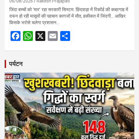
06/08/2026
Rakesh Prajapati
जिंदा बच्चों को ‘मार’ रहा सरकारी सिस्टम: छिंदवाड़ा में रिकॉर्ड की कब्रगाह में
दफन हो रही मासूमों की पहचान कागजों में मौत, हकीकत में जिंदगी… आखिर
किसके भरोसे चलेगा प्रशासन…
F
W
X
E
S
a
h
m
h
ce
at
ail
ar
b
s
e
पर्यटन
o
A
o
p
k
p