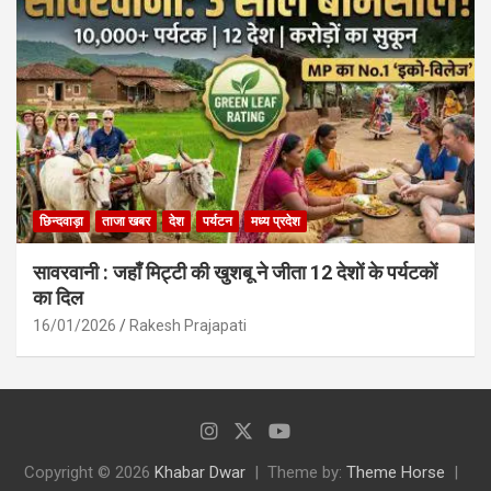
छिन्दवाड़ा
ताजा खबर
देश
पर्यटन
मध्य प्रदेश
सावरवानी : जहाँ मिट्टी की खुशबू ने जीता 12 देशों के पर्यटकों
का दिल
16/01/2026
Rakesh Prajapati
Copyright © 2026
Khabar Dwar
Theme by:
Theme Horse