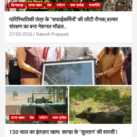
छिन्दवाड़ा
ताजा खबर
देश
पर्यटन
मध्य प्रदेश
राजनीति
पारिस्थितिकी तंत्र के ‘सफाईकर्मियों’ की लौटी रौनक,वल्चर
संरक्षण का बना नेशनल मॉडल..
27/05/2026
Rakesh Prajapati
ताजा खबर
देश
पर्यटन
मध्य प्रदेश
150 साल का इंतज़ार खत्म: कान्हा के ‘सुल्तान’ की वापसी !