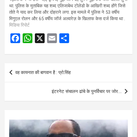
था. पुलिस के मुताबिक यह शब्द एलिजाबेथ टोलेडो के आखिरी शब्द होंगे जिसे
तोते ने याद कर लिया और दोहराने लगा. इस मामले में पुलिस ने 53 वर्षीय
मिगुएल रोलन और 65 वर्षीय जॉर्ज अल्वारेज़ के खिलाफ केस दर्ज किया था .
मिडिया रिपोर्ट
F
W
X
E
S
a
h
m
h
ce
at
ail
ar
b
s
e
Post
वह कायनात की बागवान है : प्रो.सिंह
o
A
navigation
o
p
इंटरनेट संचालन ढांचे के पुनर्विचार पर जोर….
k
p